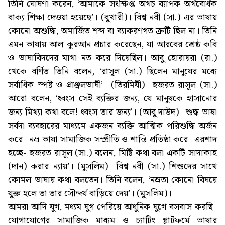
তিনি ঘোষণা করেন, ‘আমাকে সংক্ষিপ্ত অথচ ব্যাপক অর্থবোর্ধক
বাক্য শিক্ষা দেওয়া হয়েছে’। (বুখারী)। বিশ্ব নবী (সা.)-এর ভাষায়
কোনো অশুদ্ধি, অমার্জিত শব্দ বা ব্যাকরণগত ত্রুটি ছিল না। তিনি
এমন ভাষায় আল কুরআন প্রচার করেছেন, যা আরবের শ্রেষ্ঠ কবি
ও ভাষাবিদদের মাথা নত করে দিয়েছিল। আবু হোরায়রা (রা.)
থেকে বর্ণিত তিনি বলেন, ‘রাসূল (সা.) ছিলেন মানুষের মধ্যে
সর্বাধিক স্পষ্ট ও প্রাঞ্জলভাষী’। (তিরমিযী)। হজরত রাসূল (সা.)
আরো বলেন, ‘ধ্বংস সেই ব্যক্তির জন্য, যে মানুষকে হাসানোর
জন্য মিথ্যা কথা বলে! ধ্বংস তার জন্য’। (আবু দাউদ)। শুদ্ধ ভাষা
সর্বদা ব্যবহারের মাধ্যমে একজন ব্যক্তি আত্মিক পরিশুদ্ধি অর্জন
করে। নম্র ভাষা সামাজিক সম্প্রীতি ও শান্তি প্রতিষ্ঠা করে। এরশাদ
হচ্ছে- হজরত রাসূল (সা.) বলেন, মিষ্টি কথা বলা একটি সাদাকাহ
(দান) করার ন্যায়’। (মুসলিম)। বিশ্ব নবী (সা.) শিশুদের সাথে
কোমল ভাষায় কথা বলতেন। তিনি বলেন, ‘নম্রতা কোনো বিষয়ে
যুক্ত হলে তা তার সৌন্দর্য বাড়িয়ে দেয়’। (মুসলিম)।
আমরা আদি যুগ, মধ্যম যুগ পেরিয়ে আধুনিক যুগে বসবাস করছি।
যোগাযোগের সামাজিক মাধ্যম ও চ্যাটিং প্লাটফর্মে ভাষার