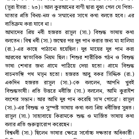
(সূরা ইসরা : ২৩)। আল কুরআনের বাণী দ্বারা বুঝা গেল যে পিতা-
মাতার প্রতি বিনয়-নম্র ও সম্মানের সাথে কথা বলতে হবে। এর
ব্যতিক্রম করা যাবে না।
আমাদের প্রিয় নবী হজরত রাসূল (সা.) বিশুদ্ধ ভাষায় কথা
বলতেন। বিশ্ব নবী (সা.) জন্মের পর দুধ পান করার জন্য মা হালিমা
(রা.)-এর কাছে পাঠানো হয়েছিল। দুধ মায়ের দুধ পান করা
আরবের স্বাভাবিক নিয়ম ছিল। শিশুর শারীরিক গঠন ও বিশুদ্ধ
ভাষা শেখার জন্য গ্রামে পাঠিয়ে দেয়া হতো। গ্রামে বিশুদ্ধ
বাচনভঙ্গি পথ মসৃন হতো। হজরত আবু বকর সিদ্দিক (রা.)
একদিন হজরত রাসূল (সা.)-কে বললেন, আপনি খুবই
বিশুদ্ধভাষী। প্রতি উত্তরে নবীজি (সা.) বললেন, আমি কুরাইশ
বংশের সন্তান। আর আমি দুধ পান করেছি সা’দ গোত্রে’। রাসূল
(সা.)-এর বিশুদ্ধ ও সুস্পষ্ট ভাষায় কথা বলা প্রিয় নবীজির সুন্নত।
রাসূল (সা.) সাহাবায়ে কিরামকে শুদ্ধ ও মার্জিত ভাষায় কথা
বলার প্রতি গুরুত্বারোপ করেছেন।
বিশ্বনবী (সা.) ছিলেন ভাষার ক্ষেত্রে সর্বোচ্চ দক্ষতার অধিকারী।