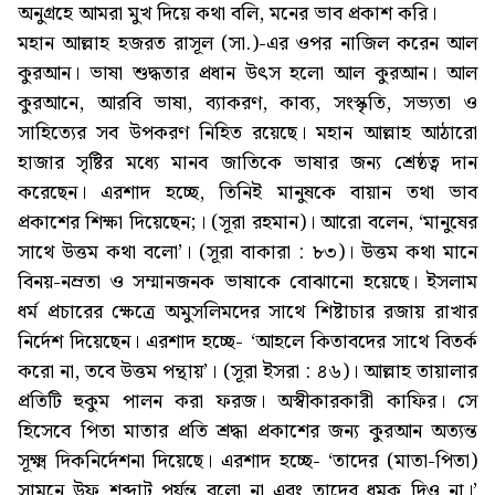
অনুগ্রহে আমরা মুখ দিয়ে কথা বলি, মনের ভাব প্রকাশ করি।
মহান আল্লাহ হজরত রাসূল (সা.)-এর ওপর নাজিল করেন আল
কুরআন। ভাষা শুদ্ধতার প্রধান উৎস হলো আল কুরআন। আল
কুরআনে, আরবি ভাষা, ব্যাকরণ, কাব্য, সংস্কৃতি, সভ্যতা ও
সাহিত্যের সব উপকরণ নিহিত রয়েছে। মহান আল্লাহ আঠারো
হাজার সৃষ্টির মধ্যে মানব জাতিকে ভাষার জন্য শ্রেষ্ঠত্ব দান
করেছেন। এরশাদ হচ্ছে, তিনিই মানুষকে বায়ান তথা ভাব
প্রকাশের শিক্ষা দিয়েছেন;। (সূরা রহমান)। আরো বলেন, ‘মানুষের
সাথে উত্তম কথা বলো’। (সূরা বাকারা : ৮৩)। উত্তম কথা মানে
বিনয়-নম্রতা ও সম্মানজনক ভাষাকে বোঝানো হয়েছে। ইসলাম
ধর্ম প্রচারের ক্ষেত্রে অমুসলিমদের সাথে শিষ্টাচার রজায় রাখার
নির্দেশ দিয়েছেন। এরশাদ হচ্ছে- ‘আহলে কিতাবদের সাথে বিতর্ক
করো না, তবে উত্তম পন্থায়’। (সূরা ইসরা : ৪৬)। আল্লাহ তায়ালার
প্রতিটি হুকুম পালন করা ফরজ। অস্বীকারকারী কাফির। সে
হিসেবে পিতা মাতার প্রতি শ্রদ্ধা প্রকাশের জন্য কুরআন অত্যন্ত
সূক্ষ্ম দিকনির্দেশনা দিয়েছে। এরশাদ হচ্ছে- ‘তাদের (মাতা-পিতা)
সামনে উফ শব্দাট পর্যন্ত বলো না এবং তাদের ধমক দিও না।’