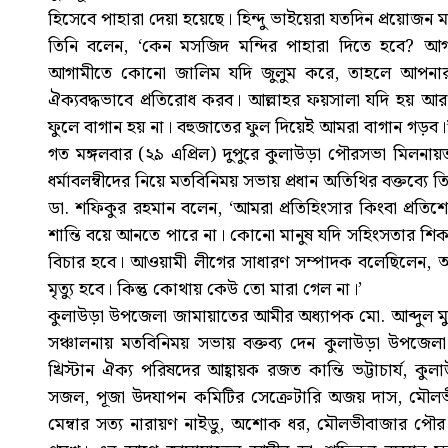
হিসেবে পাহারা দেয়া হয়েছে। হিন্দু ভাইয়েরা যতদিন প্রয়োজন
তিনি বলেন, ‘কেন মসজিদ মন্দির পাহারা দিতে হবে? 
আগামীতে কোনো জালিম যদি জুলুম করে, তাহলে আপনারা
ঐক্যবদ্ধভাবে প্রতিরোধ করব। আল্লাহর ফয়সালা যদি হয় 
ফুলে বাগান হয় না। বহুজাতের ফুল দিয়েই আমরা বাগান গড়ব।
গত মঙ্গলবার (২৯ এপ্রিল) দুপুরে কুলাউড়া পৌরসভা মিলনায়তন
ধর্মাবলম্বীদের নিয়ে মতবিনিময় সভায় প্রধান অতিথির বক্তব্যে
ডা. শফিকুর রহমান বলেন, ‘আমরা প্রতিহিংসার কিংবা প্রতি
শান্তি বয়ে আনতে পারে না। কোনো মানুষ যদি সহিংসতার শিকা
বিচার হবে। আওয়ামী লীগের সাধারণ সম্পাদক বলেছিলেন, আ
মৃত্যু হবে। কিন্তু কোথায় কেউ তো মারা গেল না।’
কুলাউড়া উপজেলা জামায়াতের আমীর অধ্যাপক মো. আব্দুল মু
সঞ্চালনায় মতবিনিময় সভায় বক্তব্য দেন কুলাউড়া উপজেলা
খ্রিস্টান ঐক্য পরিষদের আহ্বায়ক রজত কান্তি ভট্টাচার্য, কুল
সজল, পূজা উদযাপন কমিটির সেক্রেটারি অজয় দাস, মৌলভীব
মেম্বার সত্য নারায়ণ নাইডু, অশোক ধর, মৌলভীবাজার পৌর