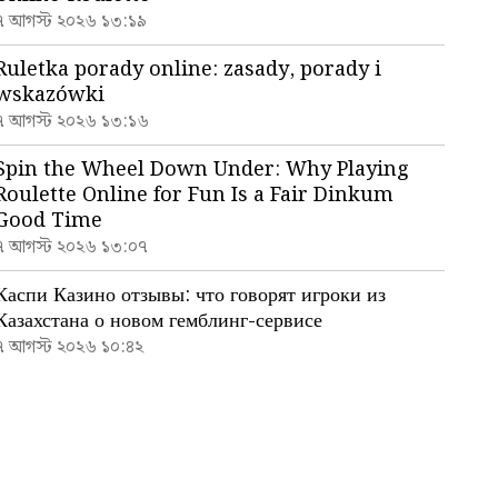
৭ আগস্ট ২০২৬ ১৩:১৯
Ruletka porady online: zasady, porady i
wskazówki
৭ আগস্ট ২০২৬ ১৩:১৬
Spin the Wheel Down Under: Why Playing
Roulette Online for Fun Is a Fair Dinkum
Good Time
৭ আগস্ট ২০২৬ ১৩:০৭
Каспи Казино отзывы: что говорят игроки из
Казахстана о новом гемблинг-сервисе
৭ আগস্ট ২০২৬ ১০:৪২