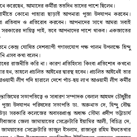
 মনে করেছেন, আমাদের কর্মীরা ততদিন তাদের পাশে ছিলেন।
আগামীতে কোনো পাহারা ছাড়াই আপনারা পূজা উদযাপন করবেন।
 প্রতিবাদ ও প্রতিরোধ করবেন। আপনাদের সাথে আমরা সবাই
আর সরকারের দায়িত্ব পাই, তবে আপনাদের পাশে থাকব। একজাতের
’
ে কেন্দ্র ঘোষিত দেশব্যাপী গণসংযোগ পক্ষ পালন উপলক্ষে হিন্দু
 তিনি এসব কথা বলেন।
শোধের রাজনীতি করি না। কারণ প্রতিহিংসা কিংবা প্রতিশোধ কখনো
র হন, তাহলে প্রচলিত আইনের দ্বারস্থ হবেন। প্রচলিত আইনেই তার
ওয়ামী লীগ গদি হারালে দেশে পাঁচ-ছয় লাখ আওয়ামী লীগ কর্মীর
ন্তাজিমের সভাপতিত্বে ও সাধারণ সম্পাদক বেলাল আহমদ চৌধুরীর
 পূজা উদযাপন পরিষদের সভাপতি ডা. অরুনাভ দে, হিন্দু বৌদ্ধ
াউড়া সরকারি কলেজের অবসরপ্রাপ্ত অধ্যক্ষ সৌম্য প্রদীপ ভট্টাচার্য
াজার জেলা জামায়াতের সেক্রেটারি ইয়ামির আলী, বিচিত্র দে,
 জাময়াতের সেক্রেটারি তাজুল ইসলাম, রাজানুর রহিম ইফতেখার