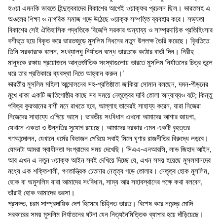
হওয়া এমনকি ভারতে হিন্দুত্ববাদের বিকাশের আগেই ওয়াক্ফর প্রচলন ছিল। ভারতসহ এ
অঞ্চলের শিক্ষা ও নাগরিক সমাজ গড়ে উঠেছে ওয়াক্ফ সম্পত্তি ব্যবহার করে। সভ্যতা
বিকাশের সেই ঐতিহাসিক পদ্ধতিকে বিজেপি সরকার অন্যায্য ও সাম্প্রদায়িক প্রতিহিংসার
বশীভূত হয়ে বিকৃত করে ভারতজুড়ে মুসলিম নিধনের নতুন উপলক্ষ তৈরি করেছে। বিৃবতিতে
তিনি সরকারকে বলেন, সংখ্যালঘু নির্যাতন বন্ধে ভারতকে কঠোর বার্তা দিন। নিরীহ
মানুষকে রক্ষায় প্রয়োজনে আন্তর্জাতিক সংস্থাগুলোয় ভারতে মুসলিম নির্যাতনের চিত্র তুলে
ধরে তার প্রতিকারে ব্যবস্থা নিতে আহ্বান করুন।’
ভারতীয় মুসলিম মহিলা আন্দোলনের সহ-প্রতিষ্ঠাতা জাকিয়া সোমান বলছেন, দমন-পীড়নের
মুখে থাকা একটি জাতিগোষ্ঠীর কাছে সব সময়ে নেতৃত্বের দাবি তোলা অন্যায্যও বটে; কিন্তু
পবিত্র কুরআনের বাণী মনে রাখতে হবে, আল্লাহ তাদেরই সাহায্য করেন, যারা নিজেরা
নিজেদের সাহায্যে এগিয়ে আসে। ভারতীয় সংবিধান এখনো আমাদের আশার জায়গা,
যেখানে একতা ও উন্নতির সুযোগ রয়েছে। আমাদের দরকার এমন একটি বৃহত্তর
গণআন্দোলন, যেখানে ধর্মের বিভাজন পেরিয়ে সবাই মিলে ঘৃণার রাজনীতির বিরুদ্ধে লড়বে।
যেমনটা আমরা স্বাধীনতা সংগ্রামের সময় দেখেছি। সিএএ-এনআরসি, লাভ জিহাদ আইন,
আর এখন এ নতুন ওয়াক্ফ আইন সবই দেখিয়ে দিচ্ছে যে, এখন সময় হয়েছে মুসলমানদের
মধ্যে এক শক্তিশালী, গণতান্ত্রিক চেতনার নেতৃত্ব গড়ে তোলার। নেতৃত্ব হোক মুসলিম,
হোক বা অমুসলিম যারা আমাদের সংবিধান, সাম্য আর সহাবস্থানের পক্ষে কথা বলবেন,
তাঁরাই হোক আমাদের ভরসা।
প্রসঙ্গত, চরম সাম্প্রদায়িক দেশ হিসেবে চিহ্নিত ভারত। বিশেষ করে নরেন্দ্র মোদি
সরকারের সময় মুসলিম নির্যাতনের ঘটনা যেন নিত্যনৈমিত্তিক ব্যাপার হয়ে দাঁড়িয়েছে।