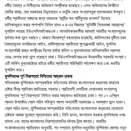
ধর্মীয় বৈষম্য ও নিপীড়নের অভিযোগ অস্বীকার করেছেন। এসব অভিযোগের বিপরীতে
মোদির ভাষ্য, তার সরকারের বিদ্যুতায়ন ও ভর্তুকি থেকে সংখ্যালঘুরা ব্যাপকভাবে উপকৃত।
ধর্মীয় স্বাধীনতা লঙ্ঘনের জন্য ভারতকে ‘কান্ট্রি অব পার্টিকুলার কনসার্ন’ হিসেবে
তালিকাভুক্ত করার পাশাপাশি নিখিল যাদব ও র-এর বিরুদ্ধে ‘সুনির্দিষ্ট নিষেধাজ্ঞা আরোপের’
সুপারিশ করেছে ইউএসসিআইআরএফ। মানবাধিকারকর্মীরা বরাবরই ভারতীয় সংখ্যালঘুদের
দুর্দশার কথা তুলে ধরছেন। ভারতে বিদ্বেষপূর্ণ বক্তব্যের ছড়াছড়ি, জাতিসংঘের দৃষ্টিতে চরম
বৈষম্যমূলক নাগরিকত্ব আইন, ধর্মবিশ্বাসের স্বাধীনতা ক্ষুণœকারী আইন, মুসলিম
সংখ্যাগরিষ্ঠ রাজ্য কাশ্মীরের বিশেষ মর্যাদা বাতিল ও মুসলমানদের মালিকানাধীন স্থাপনা
ভেঙে ফেলার কথা তুলে ধরেছেন তারা। ইউএসসিআইআরএফ উভয়দলীয় সরকারি সংস্থা।
এটি মার্কিন যুক্তরাষ্ট্রের বাইরে ধর্মীয় স্বাধীনতা পরিস্থিতি পর্যবেক্ষণ করে এবং করণীয়
সুপারিশ করে।
মুসলিমদের পূর্ণ নিরাপত্তা নিশ্চিতের আহ্বান ঢাকার
পশ্চিমবঙ্গের মুর্শিদাবাদে সাম্প্রদায়িক সহিংসতার ঘটনায় বাংলাদেশকে জড়ানোর ভারতের
চেষ্টার তীব্র প্রতিবাদ জানিয়েছে সরকার। প্রতিবেশী দেশটিকে সেখানকার সংখ্যালঘু
মুসলিমদের ‘পূর্ণ নিরাপত্তা’ নিশ্চিত করার আহ্বানও জানিয়েছে ঢাকা। গত ১৭ এপ্রিল
প্রধান উপদেষ্টার প্রেস সচিব শফিকুল আলম অন্তর্বর্তী সরকারের এ অবস্থান তুলে ধরেন।
প্রেস সচিব বলেন, মুর্শিদাবাদের সাম্প্রদায়িক সহিংসতায় বাংলাদেশকে জড়ানোর যেকোনো
চেষ্টাকে আমরা দৃঢ়ভাবে প্রত্যাখ্যান করি। তিনি বলেন, বাংলাদেশ সরকার মুসলিমদের ওপর
হামলা এবং তাদের জানমালের নিরাপত্তাহানির ঘটনার নিন্দা জানায়। ভারতীয়
সংবাদমাধ্যমের প্রতিবেদন অনুযায়ী, গত সপ্তাহে মুসলিম-অধ্যুষিত মুর্শিদাবাদ জেলায় নতুন