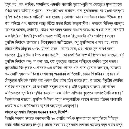
ইস্যু নয়, বরং আর্থিক, সামাজিক; এমনকি সরকারি সুযোগ-সুবিধার ক্ষেত্রেও মুসলমানদের
বঞ্চিত করার অভিযোগ পুরনো। সম্প্রতি এক মসজিদ থেকে মুসল্লিদের বের হওয়া অবস্থায়
পুলিশ কর্তৃক বেধড়ক লাঠিপেটা করা হয়েছে। কোথাও আবার মসজিদের সামনে উচ্চৈঃস্বরে
গান বাজিয়ে এবং ধারালো অস্ত্র উঁচিয়ে মহড়া দিচ্ছে উগ্রপন্থীরা। ভারতের বিভিন্ন রাজ্যে;
বিশেষত আসাম, মহারাষ্ট্র, ঝাড়খ-সহ অন্য অনেক অঞ্চলে আরএসএস (রাশনাল সোসাইটি
অফ হিন্দু) ও বিজেপি (ভারতীয় জনতা পার্টি) একক হিন্দুত্ববাদী রাষ্ট্র প্রতিষ্ঠার লক্ষ্যে
মুসলিম নির্যাতন চালাচ্ছে। বিশ্লেষকরা জানিয়েছেন, শুধু মুসলিমদের ওপরই নয়, অন্য
জাতিগোষ্ঠীর মানুষের ওপরও হামলা হচ্ছে। তাদের মতে, এর পেছনে মূল কারণ হলো
ভারতকে হিন্দু রাষ্ট্রে পরিণত করার প্রচেষ্টা। আন্তর্জাতিক সম্পর্ক বিশ্লেষকরা বলছেন, যদি
মুসলিম নির্যাতন বন্ধ না করা হয়, তবে বৃহত্তর ভারতের অস্তিত্ব হুমকির মুখে পড়বে।
ভূরাজনীতি বিশ্লেষক ও গবেষক এম জাকির হোসেন খান গণমাধ্যমকে বলেছেন, ‘ভারতের
৩০ কোটি মুসলমান কিংবা সংখ্যালঘু অন্যান্য জাতিগোষ্ঠী, যেমন খ্রিস্টান সম্প্রদায় বা
বৌদ্ধদের যদি রুট আউট করে একক হিন্দু রাষ্ট্র গঠন করতে চান, বা তাদের দ্বিতীয় শ্রেণির
নাগরিক বানাতে চান, তা কখনোই সম্ভব হবে না। এটি শুধুমাত্র ভারতের ভৌগোলিক
অস্তিত্বকে হুমকির সম্মুখীন করবে না, বরং দক্ষিণ এশিয়ায় বৃহত্তর সংঘাত তৈরি করবে।’
বিশ্লেষকরা বলছেন, মুসলিম নিপীড়ন বন্ধে আন্তর্জাতিক অঙ্গনে জনমত গঠনের পাশাপাশি
ওআইসি এবং জাতিসংঘের ভূমিকা অত্যন্ত গুরুত্বপূর্ণ।
ভারতে মুসলমান নিধনের ষড়যন্ত্র করছে বিজেপি
বিজেপি সরকার ভারতে বসবাসকারী ২০ কোটির অধিক মুসলমানকে সম্পূর্ণভাবে নিশ্চিহ্ন
করার গভীর ষড়যন্ত্রে লিপ্ত। ভারত সরকারের মুসলমান নিধনের ষড়যন্ত্র বন্ধ করার জন্য