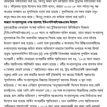
জোরপূর্বক ধর্মান্তরিত করা হয়, কিন্তু ভারত বলে চট্টগ্রামে নাকি হিন্দুদের ধর্মান্তরিত করা
হয়। পত্রিকার সূত্র উল্লেখ করে তিনি বলেন, ভারতে ২০১৫-১৮ সাল পর্যন্ত শুধু গরু
খাওয়ার অপরাধে ৪৪ মুসলিমকে হত্যা করা হয়েছে। মুসলিমদের তো শুকর হারাম তবুও
মানুষ শুকর চাষ করে থাকে। কিন্তু সেখানে তো কাউকে হামলা করা হয়নি।
ভারতে সংখ্যালঘুদের ওপর হামলায় ইউএসসিআইআরএফের উদ্বেগ
যুক্তরাষ্ট্রের ফেডারেল সংস্থা কমিশন অন ইন্টারন্যাশনাল রিলিজিয়াস ফ্রিডম
(ইউএসসিআইআরএফ) ২০২৫ সালে যে প্রতিবেদন দাখিল করেছে, তাতে ভারতে সংখ্যালঘু
মুসলমানরা দিন দিন অমানবিক আচরণের শিকার হচ্ছে বলে উল্লেখ করে এসব ঘটনায়
উদ্বেগ প্রকাশ করা হয়েছে। একই সঙ্গে যুক্তরাষ্ট্র ও কানাডায় শিখ বিচ্ছিন্নতাবাদীদের
গুপ্তহত্যার ষড়যন্ত্রে জড়িত থাকার অভিযোগে ভারতের বৈদেশিক গুপ্তচর সংস্থা রিসার্চ
অ্যান্ড অ্যানালাইসিস উইংয়ের (র) ওপর সুনির্দিষ্ট নিষেধাজ্ঞা আরোপের সুপারিশ করেছে
সংস্থাটি। মার্কিন ফেডারেল সংস্থাটির বার্ষিক প্রতিবেদনে বলা হয়, ‘২০২৪ সালে ভারতে
ধর্মীয় স্বাধীনতার পরিস্থিতি আরও খারাপ হয়েছে। ধর্মীয় সংখ্যালঘুদের ওপর হামলার ঘটনা
ও বৈষম্য বেড়েই চলেছে।’ প্রতিবেদনে আরও বলা হয়, হিন্দু জাতীয়তাবাদী প্রধানমন্ত্রী
নরেন্দ্র মোদি এবং তার ভারতীয় জনতা পার্টি (বিজেপি) গত বছরের নির্বাচনী প্রচারণায়
‘মুসলিমসহ ধর্মীয় সংখ্যালঘুদের বিরুদ্ধে বিদ্বেষপূর্ণ বক্তব্য দিয়েছে ও ভুল তথ্য
ছড়িয়েছে।’ গত বছর এপ্রিলে মুসলমানদের ‘অনুপ্রবেশকারী’ হিসেবে উল্লেখ করে মোদি
বলেছিলেন, তারা ‘বেশি বেশি সন্তান’ নেয়। এর সঙ্গে কংগ্রেসসহ বিরোধীদের ভোটের স্বার্থ
রয়েছে বলে মোদির অভিযোগ। সাম্প্রতিক বছরগুলোয় সংখ্যালঘুদের ওপর নির্যাতনের কথা
উল্লেখ করা হয়েছে মার্কিন সংস্থাটির প্রতিবেদনে। তবে নয়াদিল্লি এসব প্রতিবেদনকে
‘গভীরভাবে পক্ষপাতদুষ্ট’ বলেছে। ২০১৪ সাল থেকে প্রধানমন্ত্রী পদে থাকা মোদি বরাবরই