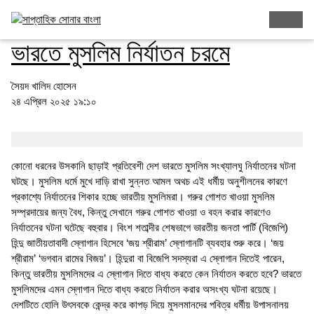
ঠুনকো অজুহাতে সংখ্যালঘু নির্মম নিপীড়ন
ভারতে মুসলিম নির্যাতন চরমে
সৈয়দ খালিদ হোসেন
২৪ এপ্রিল ২০২৫ ১৯:১০
কোনো ধরনের উসকানি ছাড়াই প্রতিবেশী দেশ ভারতে মুসলিম সংখ্যালঘু নির্যাতনের ঘটনা
ঘটছে। মুসলিম ধর্মে মুখে দাড়ি রাখা সুন্নত আমল অথচ এই ধর্মীয় অনুশীলনের কারণে
প্রকাশ্যে নির্যাতনের শিকার হচ্ছে ভারতীয় মুসলিমরা। গরুর গোশত খাওয়া মুসলিম
সম্প্রদায়ের জন্য বৈধ, কিন্তু সেখানে গরুর গোশত খাওয়া ও বহন করার কারণেও
নির্যাতনের ঘটনা ঘটেছে বহুবার। বিংশ শতাব্দীর শেষভাগে ভারতীয় জনতা পার্টি (বিজেপি)
হিন্দু জাতীয়তাবাদী স্লোগান হিসেবে ‘জয় শ্রীরাম’ স্লোগানটি ব্যবহার শুরু করে। ‘জয়
শ্রীরাম’ ‘ভগবান রামের বিজয়’। হিন্দুরা বা বিজেপি সদস্যরা এ স্লোগান দিতেই পারেন,
কিন্তু ভারতীয় মুসলিমদের এ স্লোগান দিতে বাধ্য করতে কেন নির্যাতন করতে হবে? ভারতে
মুসলিমদের এমন স্লোগান দিতে বাধ্য করতে নির্যাতন করার অসংখ্য ঘটনা রয়েছে।
দেশটিতে হোলি উৎসবকে কেন্দ্র করে কাপড় দিয়ে মুসলমানদের পবিত্র ধর্মীয় উপাসনালয়