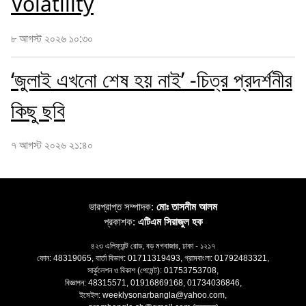
Volatility
৮ আগস্ট ২০২৬ ১০:৩০
‘জুলাই এখনো শেষ হয় নাই’ -চিত্র প্রদর্শনীর
কিছু ছবি
৭ আগস্ট ২০২৬ ২১:৪০
ভারপ্রাপ্ত সম্পাদক:
মোঃ তাসনীম আলম
প্রকাশক:
এটিএম সিরাজুল হক
৪২৩ এলিফ্যান্ট রোড, বড় মগবাজার, ঢাকা - ১২১৭
ফোন: 48319065, বার্তা বিভাগ: 01711319493, গ্রামবাংলা: 01792483321,
সার্কুলেশন ও বিকাশ (পেমেন্ট): 01753753708,
বিজ্ঞাপন: 48315571, 01916869168, 01734036846,
ইমেইল: weeklysonarbangla@yahoo.com,