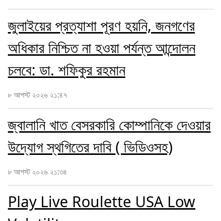
জুলাইয়ের প্রত্যাশা পূরণ হয়নি, জনগণের
অধিকার নিশ্চিত না হওয়া পর্যন্ত আন্দোলন
চলবে: ডা. শফিকুর রহমান
৮ আগস্ট ২০২৬ ২১:৪৭
জ্বালানি খাত বেসরকারি কোম্পানিকে দেওয়ার
উদ্যোগ স্থগিতের দাবি ( ভিডিওসহ)
৮ আগস্ট ২০২৬ ২১:৩৪
Play Live Roulette USA Low