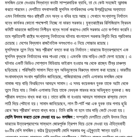
মসজিদ ঢেকে দেওয়ার সিদ্ধান্ত কতটা সাম্প্রদায়িক ব্যাধি, তা যে কেউ সহজেই আন্দাজ
করতে পারবেন। দেশটিতে বসবাসকারী মুসলিম নাগরিকদের ওপর উগ্রহিন্দুদের অব্যাহত
এমন নির্মমতার পরও রাষ্ট্রটি যেন অন্ধ ও বধির হয়ে আছে। সেখানে সংখ্যালঘু নির্যাতন
বন্ধে কার্যকর কোনো পদক্ষেপই নিচ্ছে না ভারত সরকার। যুক্তরাষ্ট্রের রিলিজিয়াস ফ্রিডম
কমিটি ভারতকে জাতিগত নিপীড়ন বন্ধে সতর্ক করলেও মোদি সরকার এতে কর্ণপাত করেনি।
তবে প্রতিবেশী রাষ্ট্রে সংখ্যালঘু নির্যাতনের ঘটনায় বাংলাদেশ সরকার বিবৃতি দিয়ে প্রতিকার
চেয়েছে। দেশের বিদ্যমান রাজনৈতিক দলগুলোও এ নিয়ে সোচ্চার রয়েছে।
মুসলিমকে তুলে নিয়ে ‘জয় শ্রীরাম’ বলতে করা হয় নির্যাতন : ভারতের উত্তরপ্রদেশে এক
মুসলিম বৃদ্ধকে নির্যাতনের খবর পাওয়া গেছে। এমনকি তার দাড়িও কেটে ফেলা হয়েছে। এ
ঘটনার একটি ভিডিও সোশ্যাল মিডিয়ায় ভাইরাল হওয়ার পর থেকে রাজ্যে তীব্র চাঞ্চল্য
ছড়িয়েছে। পরিস্থিতি সামাল দিতে মূল অভিযুক্তের বিরুদ্ধে মামলা করা হয়েছে। ভারতীয়
সংবাদমাধ্যম সংবাদ প্রতিদিন জানিয়েছে, গাজিয়াবাদের লোনি এলাকার মসজিদ থেকে
নামাজ পড়ে বাড়ি ফিরছিলেন আবদুস সামাদ। এ সময় কয়েকজন যুবক তাকে অটো থেকে
তুলে নিয়ে যায়। নির্জন এলাকায় নিয়ে তাকে বেধড়ক মারধর করে অভিযুক্ত যুবকরা। জয়
শ্রীরাম বলতেও বাধ্য করা হয়। তাতে রাজি না হওয়ায় আবদুস সামাদকে রাস্তায় ফেলে
লাঠি দিয়ে পেটানো হয়। সামাদ জানিয়েছেন, লাল টি-শার্ট পরা এক যুবক তার গলায় ছুরি
রেখে ‘জয় শ্রীরাম’ বলতে বাধ্য করে। তিনি রাজি না হলে তার দাড়ি কেটে নেওয়া হয়।
হোলি উৎসব করতে ঢেকে দেওয়া হয় ৬০ মসজিদ :
সম্প্রতি দেশটিতে হোলি উৎসব নিয়ে
ভারতের উত্তরপ্রদেশের সাম্ভলে জোরপূর্বক ত্রিপল দিয়ে ঢেকে দেওয়া হয় ঐহিত্যবাহী
৬০টির বেশি মসজিদ। কট্টর হিন্দুত্ববাদী মোদি সরকার শুধু এটুকুতেই ক্ষান্ত হয়নি।