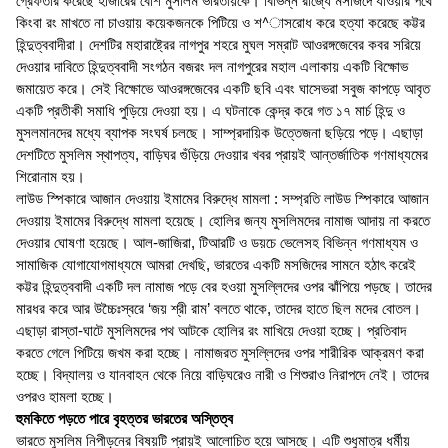
গ্রেফতার করেছে হাজারের বেশি মুসলিম ভারতীয়কে। বিভিন্ন রাজ্যে মসজিদে যাওয়ার পথে
কিংবা রং মাখতে না চাওয়ায় কয়েকজনকে পিটিয়ে ও শ^াসরোধ করে হত্যা করেছে কট্টর
হিন্দুত্ববাদীরা। দেশটির মহারাষ্ট্রের নাগপুর শহরে মুঘল সম্রাট আওরঙ্গজেবের কবর সরিয়ে
দেওয়ার দাবিতে হিন্দুত্ববাদী সংগঠন বজরং দল নাগপুরের মহাল এলাকায় একটি বিক্ষোভ
জমায়েত করে। সেই বিক্ষোভে আওরঙ্গজেবের একটি ছবি এবং ঘাসেভরা সবুজ কাপড়ে আবৃত
একটি প্রতীকী সমাধি পুড়িয়ে দেওয়া হয়। এ ঘটনাকে কেন্দ্র করে গত ১৭ মার্চ হিন্দু ও
মুসলমানদের মধ্যে ব্যাপক সংঘর্ষ চলছে। সাম্প্রদায়িক উত্তেজনা ছড়িয়ে পড়ে। এছাড়া
দেশটিতে মুসলিম স্থাপত্য, বাড়িঘর গুঁড়িয়ে দেওয়ার খবর প্রায়ই আন্তর্জাতিক গণমাধ্যমের
শিরোনাম হয়।
লাউড স্পিকারে আজান দেওয়ায় ইমামের বিরুদ্ধে মামলা : সম্প্রতি লাউড স্পিকারে আজান
দেওয়ায় ইমামের বিরুদ্ধে মামলা হয়েছে। হোলির জন্য মুসলিমদের নামাজ আদায় না করতে
দেওয়ার ঘোষণা হয়েছে। আল-জাজিরা, টিআরটি ও ডয়চে ভেলেসহ বিভিন্ন গণমাধ্যম ও
সামাজিক যোগাযোগমাধ্যমে আমরা দেখছি, ভারতের একটি মসজিদের সামনে হঠাৎ করেই
কট্টর হিন্দুত্ববাদী একটি দল নামাজ পড়ে বের হওয়া মুসল্লিদের ওপর ঝাঁপিয়ে পড়ছে। তাদের
মারধর করে আর উচ্চৈঃস্বরে ‘জয় শ্রী রাম’ বলতে থাকে, তাদের হাতে ছিল মদের বোতল।
এছাড়া রাস্তা-ঘাটে মুসলিমদের পথ আটকে হোলির রং মাখিয়ে দেওয়া হচ্ছে। প্রতিবাদ
করতে গেলে পিটিয়ে জখম করা হচ্ছে। নামাজরত মুসল্লিদের ওপর শারীরিক আক্রমণ করা
হচ্ছে। বিদ্যালয় ও যানবাহন থেকে নিয়ে বাড়িঘরেও নারী ও শিশুরাও নিরাপদে নেই। তাদের
ওপরও হামলা হচ্ছে।
হুমকিতে পড়তে পারে বৃহত্তর ভারতের অস্তিত্ব
ভারতে মুসলিম নিপীড়নের বিষয়টি প্রায়ই আলোচিত হয়ে আসছে। এটি শুধুমাত্র ধর্মীয়