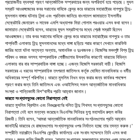
প্রয়োজনীয় ব্যবস্থা গ্রহণ আন্তর্জাতিক সম্প্রদায়ের জন্য অপরিহার্য হয়ে পড়েছে। মুঘল
সম্রাট আওরঙ্গজেবের কবর সরানোর দাবিকে কেন্দ্র করে ভারতের মহারাষ্ট্রের নাগপুরে হিন্দু-
মুসলমান দাঙ্গার ঘটনায় নিন্দা এবং প্রতিবাদ জানিয়ে বাংলাদেশ জামায়াতে ইসলামীর
সেক্রেটারি জেনারেল ও সাবেক এমপি অধ্যাপক মিয়া গোলাম পরওয়ার এসব কথা বলেন।
জামায়াত সেক্রেটারি বলেন, ভারতের মুঘল সম্রাটগণের মধ্যে শ্রেষ্ঠ সম্রাট ছিলেন
আওরঙ্গজেব। তার কবর সরানোর দাবিকে কেন্দ্র করে ভারতের মহারাষ্ট্রের নাগপুরে ও তার
পার্শ্ববর্তী এলাকায় হিন্দু মুসলমানদের মধ্যে দাঙ্গা ছড়িয়ে পরার কারণে সেখানে কারফিউ
জারির মতো ঘটনা অত্যন্ত অন্যায়, অমানবিক ও দুঃখজনক। বিজেপির মদদপুষ্ট বিশ্ব হিন্দু
পরিষদ ও বজরং দলসহ সাম্প্রদায়িক গোষ্ঠীগুলোর উসকানির কারণেই ভারতের বিভিন্ন
এলাকায় বার বার সাম্প্রদায়িক দাঙ্গা হচ্ছে। এজন্য বিজেপি সরকারই দায়ী। বিজেপি
সরকারের এ ধরনের সাম্প্রদায়িক তৎপরতা জাতিসংঘ কর্তৃক ঘোষিত মানবাধিকার ও ধর্মীয়
অধিকারের সম্পূর্ণ পরিপন্থি। ভারতে মুসলিম নিধন বন্ধ করার জন্য কার্যকর পদক্ষেপ
গ্রহণ করার জন্য তিনি জাতিসংঘ এবং ওআইসিসহ সকল আন্তর্জাতিক মানবাধিকার
সংস্থা ও শান্তিকামী বিশ^বাসীর প্রতি আহ্বান জানান।
ভারতে সংখ্যালঘুদের কোনো নিরাপত্তা নেই
ভারতে মুসলিম খ্রিস্টান এবং নি¤œবর্ণের দলিত হিন্দু শিখসহ সংখ্যালঘুদের কোনো
নিরাপত্তা নেই বলে মন্তব্য করেছেন বিএনপির সিনিয়র যুগ্ম মহাসচিব রুহুল কবির
রিজভী। তিনি বলেন, ‘আমরা আন্তর্জাতিক মানবাধিকার সংগঠনগুলোর প্রতি আহ্বান
জানাইÑ ভারতের যে রাজ্যগুলোয় সংখ্যালঘুদের ওপর নির্যাতন হচ্ছে তার তদন্ত করুক।’
সম্প্রীতি নয়াপল্টনে বিএনপির কেন্দ্রীয় কার্যালয়ে এক সংবাদ সম্মেলনে তিনি এসব কথা
বলেন। রুহুল কবির রিজভী বলেন, ‘ভারতে সংখ্যালঘু সম্প্রদায়ের মানুষের ওপর অসংখ্য