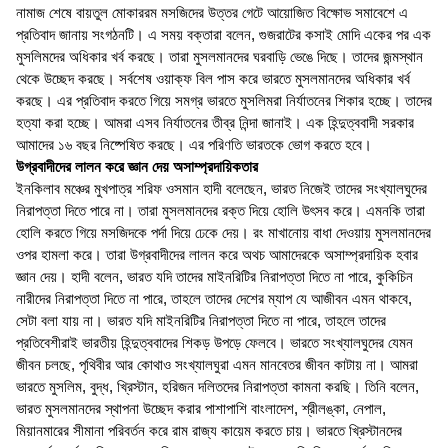
নামাজ শেষে বায়তুল মোকাররম মসজিদের উত্তর গেটে আয়োজিত বিক্ষোভ সমাবেশে এ
প্রতিবাদ জানায় সংগঠনটি। এ সময় বক্তারা বলেন, গুজরাটের কসাই মোদি একের পর এক
মুসলিমদের অধিকার খর্ব করছে। তারা মুসলমানদের ঘরবাড়ি ভেঙে দিছে। তাদের জন্মস্থান
থেকে উচ্ছেদ করছে। সর্বশেষ ওয়াক্ফ বিল পাস করে ভারতে মুসলমানদের অধিকার খর্ব
করছে। এর প্রতিবাদ করতে গিয়ে সমগ্র ভারতে মুসলিমরা নির্যাতনের শিকার হচ্ছে। তাদের
হত্যা করা হচ্ছে। আমরা এসব নির্যাতনের তীব্র নিন্দা জানাই। এক হিন্দুত্ববাদী সরকার
আমাদের ১৬ বছর নিষ্পেষিত করছে। এর পরিণতি ভারতকে ভোগ করতে হবে।
উগ্রবাদীদের লালন করে জ্ঞান দেয় অসাম্প্রদায়িকতার
ইনকিলাব মঞ্চের মুখপাত্র শরিফ ওসমান হাদী বলেছেন, ভারত নিজেই তাদের সংখ্যালঘুদের
নিরাপত্তা দিতে পারে না। তারা মুসলমানদের রক্ত দিয়ে হোলি উৎসব করে। এমনকি তারা
হোলি করতে গিয়ে মসজিদকে পর্দা দিয়ে ঢেকে দেয়। রং মাখানোয় বাধা দেওয়ায় মুসলমানদের
ওপর হামলা করে। তারা উগ্রবাদীদের লালন করে অথচ আমাদেরকে অসাম্প্রদায়িক হবার
জ্ঞান দেয়। হাদী বলেন, ভারত যদি তাদের মাইনরিটির নিরাপত্তা দিতে না পারে, কুকিচিন
নারীদের নিরাপত্তা দিতে না পারে, তাহলে তাদের দেশের ম্যাপ যে আজীবন এমন থাকবে,
সেটা বলা যায় না। ভারত যদি মাইনরিটির নিরাপত্তা দিতে না পারে, তাহলে তাদের
প্রতিবেশীরাই ভারতীয় হিন্দুত্ববাদের শিকড় উপড়ে ফেলবে। ভারতে সংখ্যালঘুদের যেমন
জীবন চলছে, পৃথিবীর আর কোথাও সংখ্যালঘুরা এমন মানবেতর জীবন কাটায় না। আমরা
ভারতে মুসলিম, বুদ্ধ, খ্রিস্টান, হরিজন দলিতদের নিরাপত্তা কামনা করছি। তিনি বলেন,
ভারত মুসলমানদের স্থাপনা উচ্ছেদ করার পাশাপাশি বাংলাদেশ, শ্রীলঙ্কা, নেপাল,
মিয়ানমারের সীমানা পরিবর্তন করে রাম রাজ্য কায়েম করতে চায়। ভারতে খ্রিস্টানদের