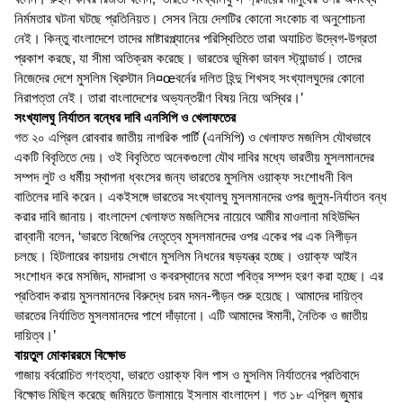
নির্মমতার ঘটনা ঘটছে প্রতিনিয়ত। সেসব নিয়ে দেশটির কোনো সংকোচ বা অনুশোচনা
নেই। কিন্তু বাংলাদেশে তাদের মাষ্টারপ্ল্যানের পরিস্থিতিতে তারা অযাচিত উদ্বেগ-উগ্রতা
প্রকাশ করছে, যা সীমা অতিক্রম করেছে। ভারতের ভূমিকা ডাবল স্ট্যান্ডার্ড। তাদের
নিজেদের দেশে মুসলিম খ্রিস্টান নি¤œবর্নের দলিত হিন্দু শিখসহ সংখ্যালঘুদের কোনো
নিরাপত্তা নেই। তারা বাংলাদেশের অভ্যন্তরীণ বিষয় নিয়ে অস্থির।’
সংখ্যালঘু নির্যাতন বন্ধের দাবি এনসিপি ও খেলাফতের
গত ২০ এপ্রিল রোববার জাতীয় নাগরিক পার্টি (এনসিপি) ও খেলাফত মজলিস যৌথভাবে
একটি বিবৃতিতে দেয়। ওই বিবৃতিতে অনেকগুলো যৌথ দাবির মধ্যে ভারতীয় মুসলমানদের
সম্পদ লুট ও ধর্মীয় স্থাপনা ধ্বংসের জন্য ভারতের মুসলিম ওয়াক্ফ সংশোধনী বিল
বাতিলের দাবি করেন। একইসঙ্গে ভারতের সংখ্যালঘু মুসলমানদের ওপর জুলুম-নির্যাতন বন্ধ
করার দাবি জানায়। বাংলাদেশ খেলাফত মজলিসের নায়েবে আমীর মাওলানা মহিউদ্দিন
রাব্বানী বলেন, ‘ভারতে বিজেপির নেতৃত্বে মুসলমানদের ওপর একের পর এক নিপীড়ন
চলছে। হিটলারের কায়দায় সেখানে মুসলিম নিধনের ষড়যন্ত্র হচ্ছে। ওয়াক্ফ আইন
সংশোধন করে মসজিদ, মাদরাসা ও কবরস্থানের মতো পবিত্র সম্পদ হরণ করা হচ্ছে। এর
প্রতিবাদ করায় মুসলমানদের বিরুদ্ধে চরম দমন-পীড়ন শুরু হয়েছে। আমাদের দায়িত্ব
ভারতের নির্যাতিত মুসলমানদের পাশে দাঁড়ানো। এটি আমাদের ঈমানী, নৈতিক ও জাতীয়
দায়িত্ব।’
বায়তুল মোকাররমে বিক্ষোভ
গাজায় বর্বরোচিত গণহত্যা, ভারতে ওয়াক্ফ বিল পাস ও মুসলিম নির্যাতনের প্রতিবাদে
বিক্ষোভ মিছিল করেছে জমিয়তে উলামায়ে ইসলাম বাংলাদেশ। গত ১৮ এপ্রিল জুমার