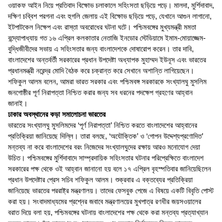
ওয়াকফ আইন নিয়ে প্রতিবাদ বিক্ষোভ চলাকালে সহিংসতা ছড়িয়ে পড়ে। মালদা, মুর্শিদাবাদ,
দক্ষিণ চব্বিশ পরগনা এবং হুগলি জেলায় এই বিক্ষোভ ছড়িয়ে পড়ে, যেখানে আগুন লাগানো,
ইটপাটকেল নিক্ষেপ এবং রাস্তা অবরোধের ঘটনা ঘটে। পশ্চিমবঙ্গের মুখ্যমন্ত্রী মমতা
বন্দ্যোপাধ্যায় গত ১৬ এপ্রিল কলকাতার নেতাজি ইনডোর স্টেডিয়ামে ইমাম-মোয়াজ্জেম-
বুদ্ধিজীবীদের সভায় এ সহিংসতার জন্য বাংলাদেশকে দোষারোপ করেন। তার দাবি,
বাংলাদেশের অন্তর্বর্তী সরকারের প্রধান উপদেষ্টা অধ্যাপক মুহাম্মদ ইউনূস এবং ভারতের
প্রধানমন্ত্রী নরেন্দ্র মোদি বৈঠক করে চক্রান্ত করে সেখানে অশান্তি লাগিয়েছেন।
শফিকুল আলম বলেন, আমরা ভারত সরকার এবং পশ্চিমবঙ্গ সরকারকে সংখ্যালঘু মুসলিম
জনগোষ্ঠীর পূর্ণ নিরাপত্তা নিশ্চিত করার জন্য সব ধরনের পদক্ষেপ গ্রহণের আহ্বান
জানাই।
ঢাকার অবস্থানের কড়া সমালোচনা ভারতের
ভারতের সংখ্যালঘু মুসলিমদের ‘পূর্ণ নিরাপত্তা’ নিশ্চিত করতে বাংলাদেশের আহ্বানের
প্রতিক্রিয়া জানিয়েছে দিল্লি। তারা বলছে, ‘অযৌক্তিক’ ও ‘গোপন উদ্দেশ্যপ্রণোদিত’
মন্তব্য না করে বাংলাদেশের বরং নিজেদের সংখ্যালঘুদের রক্ষায় আরও মনোযোগ দেয়া
উচিত। পশ্চিমবঙ্গের মুর্শিদাবাদে সাম্প্রদায়িক সহিংসতার ঘটনার পরিপ্রেক্ষিতে বাংলাদেশ
সরকারের পক্ষ থেকে ওই আহ্বান জানানো হয় বলে ১৭ এপ্রিল বৃহস্পতিবার জানিয়েছিলেন
প্রধান উপদেষ্টার প্রেস সচিব শফিকুল আলম। শুক্রবার এ বক্তব্যের প্রতিক্রিয়া
জানিয়েছে ভারতের পররাষ্ট্র মন্ত্রণালয়। তাদের ফেসবুক পেজে এ বিষয়ে একটি বিবৃতি পোস্ট
করা হয়। সংবাদমাধ্যমের প্রশ্নের জবাবে মন্ত্রণালয়ের মুখপাত্র রণধীর জয়সওয়ালের
বরাত দিয়ে বলা হয়, পশ্চিমবঙ্গের ঘটনায় বাংলাদেশের পক্ষ থেকে করা মন্তব্য প্রত্যাখ্যান