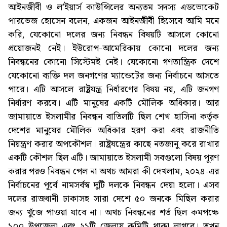
আইনজীবী ও ল’ইয়ার্স কাউন্সিলের অন্যতম সদস্য এডভোকেট
পারভেজ হোসেন বলেন, একজন আইনজীবী হিসেবে আমি মনে
করি, যেকোনো দলের জন্য নিবন্ধন বিষয়টি আসলে কোনো
প্রয়োজনই নেই। ইউরোপ-আমেরিকায় কোনো দলের জন্য
নিবন্ধনের কোনো সিস্টেমই নেই। যেকোনো গণতান্ত্রিক দেশে
যেকোনো ব্যক্তি দল জনগণের ম্যান্ডেটের জন্য নির্বাচনে আসতে
পারে। এটি আসলে রাষ্ট্রযন্ত্র নির্ধারণের বিষয় নয়, এটি জনগণ
নির্ধারণ করবে। এটি মানুষের একটি মৌলিক অধিকার। আর
জামায়াতে ইসলামীর নিবন্ধন বাতিলটি ছিল শেখ হাসিনা কর্তৃক
দেশের মানুষের মৌলিক অধিকার হরণ করা এবং রাজনীতি
নিয়ন্ত্রণ করার অপকৌশল। রাষ্ট্রযন্ত্রের কাছে নতজানু করে রাখার
একটি কৌশল ছিল এটি। জামায়াতে ইসলামী সবগুলো বিষয় পূরণ
করার পরও নিবন্ধন পেল না অথচ আমরা কী দেখলাম, ২০২৪-এর
নির্বাচনের পূর্বে নামসর্বস্ব দুটি দলকে নিবন্ধন দেয়া হলো। এসব
দলের রাজধানী ঢাকাসহ সারা দেশে ৫০ জনকে মিছিল করার
জন্য খুঁজে পাওয়া যাবে না। অথচ নিবন্ধনের শর্ত ছিল কমপক্ষে
১০০ উপজেলা এবং ২১টি জেলায় কমিটি থাকা লাগবে। তখন