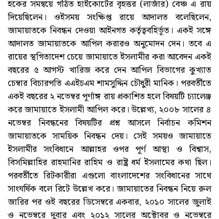
হকের সমন্বয়ে গঠিত হাইকোর্টের বৃহত্তর (লার্জার) বেঞ্চ এ রায়
দিয়েছিলেন। ওইসময় সংক্ষিপ্ত রায়ে আদালত বলেছিলেন,
জামায়াতকে নিবন্ধন দেওয়া আইনগত কর্তৃত্ববহির্ভূত। একই সঙ্গে
আদালত জামায়াতকে আপিল করারও অনুমোদন দেন। তবে এ
রায়ের স্থগিতাদেশ চেয়ে জামায়াতে ইসলামীর করা আবেদন একই
বছরের ৫ আগস্ট খারিজ করে দেন আপিল বিভাগের কুখ্যাত
চেম্বার বিচারপতি এএইচএম শামসুদ্দিন চৌধুরী মানিক। পরবর্তীতে
একই বছরের ২ নভেম্বর পূর্ণাঙ্গ রায় প্রকাশিত হলে বিষয়টি চ্যালেঞ্জ
করে জামায়াতে ইসলামী আপিল করে। উল্লেখ্য, ২০০৮ সালের ৪
নভেম্বর নিবন্ধনের বিষয়টির প্রশ্ন আসলে নির্বাচন কমিশন
জামায়াতকে সাময়িক নিবন্ধন দেয়। সেই সময়ও জামায়াতে
ইসলামীর সংবিধানে আল্লাহর ওপর পূর্ণ আস্থা ও বিশ্বাস,
বিসমিল্লাহির রাহমানির রাহিম ও রাষ্ট্র ধর্ম ইসলামের কথা ছিল।
পরবর্তীতে রিটকারীরা এগুলো বাংলাদেশের সংবিধানের সাথে
সাংঘর্ষিক বলে রিটে উল্লেখ করে। জামায়াতের নিবন্ধন নিয়ে রুল
জারির পর ওই বছরের ডিসেম্বরে একবার, ২০১০ সালের জুলাই
ও নভেম্বরে দুবার এবং ২০১২ সালের অক্টোবর ও নভেম্বরে