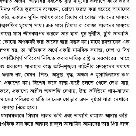
হভীতি অর্জন। আল্লাহর সর্বশ্রেষ্ঠ সৃষ্টি মানুষের কল্যাণে কাজ করার
 আলামিনও পবিত্র কুরআনে বলেছেন, রোজা ফরজ করা হয়েছে আমাদের
 করি, একজন মুমিন যথাযথভাবে সিয়াম বা রোজা পালনের মাধ্যমে
আত্মশুদ্ধির সুযোগ পায়। এক মাস সিয়াম বা রোজা পালনের মাধ্যমে
ো মাস জীবনযাপন করলে তার দ্বারা ঘুষ-দুর্নীতি, চুরি-ডাকাতি,
কোনো অপকর্মই করা তাদের দ্বারা সম্ভব নয়। মাহে রমজানের এক
 সম্পন্ন হয়, তা সত্যিকার অর্থে একটি মানবিক সমাজ, দেশ ও বিশ্ব
্ভীর্যপূর্ণ পরিবেশ নিশ্চিত করার দায়িত্ব রাষ্ট্র ও সরকারের। মাহে
বং প্রকাশ্যে পানাহার বন্ধে আইনশৃঙ্খলা বাহিনীর সদস্যদের যথাযথ
 ফরজ নয়, যেমন- শিশু, অসুস্থ, বৃদ্ধ, অক্ষম ও মুসাফিরদের কথা
া প্রকাশ্যে নয়। বিশেষ করে রাস্তা-ঘাটে চলতে গেলে দেখা যায়,
ে, প্রকাশ্যে অশ্লীল অঙ্গভঙ্গি দেখায়, উচ্চ ভলিউমে গান-বাজনা
াসের পবিত্রতার প্রতি চ্যালেঞ্জ ছোড়ার এমন দৃষ্টতা যারা দেখাবে,
ব্যবস্থা নিতে হবে।
ি। যথাযথভাবে সিয়াম পালন করি এবং তারাবি নামাজ আদায় করি।
িক দান করে আল্লাহ রাব্বুল আলামিন আমাদের তার প্রিয় বান্দা