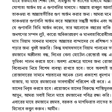
মাহে রজমানের শিক্ষা ধৈর্য, সহিষ্ণুতা ও ত্যাগের মাধ্যমে আল্লা
যোগ্যতা অর্জন হয় এ গুণাবলির মাধ্যমে। আল্লাহ রাব্বুল
তাকওয়া বা আল্লাহভীতির গুণ অর্জন করার জন্য। আমরা মনে
তাকওয়ার গুণাবলি অর্জন করে আল্লাহর সন্তুষ্টি অর্জন এবং 
যে গুণাবলি তিনি অর্জন করেন, তার আলোকে বছরের বাকি বার
জনগণের সম্পদ লুট, কারো অধিকারহরণ ও মানবতাবিরোধীসহ 
মাস সিয়াম সাধনার মাধ্যমে আল্লাহর বান্দাদের যে প্রশিক্ষণ
গড়ার জন্য খুবই জরুরি। কিন্তু যথাযথভাবে সিয়াম পালনের ভাবগাম
রমজানে অশ্লীলতা বন্ধ, দিনের বেলা হোটেল-রেস্তোরাঁ বন্ধ এ
ভূমিকা পালন করতে হবে। অবশ্য এক্ষেত্রে যাদের জন্য রোজা
বিবেচনায় নিয়ে বিশেষ ব্যবস্থা রাখতে হবে। তবে অবশ্যই ত
রোজাদারের সামনে শয়তানের অনেক চেলা প্রকাশ্যে ধূমপান কর
বাজায়, যা মাহে রমজানের ভাবগাম্ভীর্য পরিবেশ নষ্ট করে। এ ম
তাদের নিবৃত করতে হবে। প্রয়োজনে তাদের বিরুদ্ধে শাস্তিমূলক 
আসুন, আমরা সবাই মিলে মাহে রমজানের পবিত্র রক্ষা কর
এবারের মাহে রমজানে রহমত, বরকত ও মাগফিরাত লাভের তাওফ
হিসেবে কবুল করুন। আমীন।