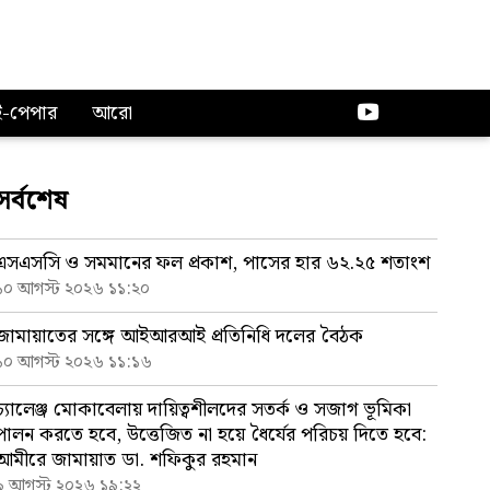
ই-পেপার
আরো
সর্বশেষ
এসএসসি ও সমমানের ফল প্রকাশ, পাসের হার ৬২.২৫ শতাংশ
১০ আগস্ট ২০২৬ ১১:২০
জামায়াতের সঙ্গে আইআরআই প্রতিনিধি দলের বৈঠক
১০ আগস্ট ২০২৬ ১১:১৬
চ্যালেঞ্জ মোকাবেলায় দায়িত্বশীলদের সতর্ক ও সজাগ ভূমিকা
পালন করতে হবে, উত্তেজিত না হয়ে ধৈর্যের পরিচয় দিতে হবে:
আমীরে জামায়াত ডা. শফিকুর রহমান
৯ আগস্ট ২০২৬ ১৯:২২