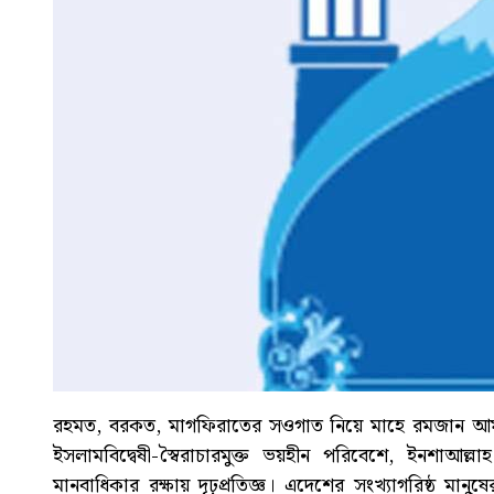
রহমত, বরকত, মাগফিরাতের সওগাত নিয়ে মাহে রমজান আম
ইসলামবিদ্বেষী-স্বৈরাচারমুক্ত ভয়হীন পরিবেশে, ইনশাআল্লাহ
মানবাধিকার রক্ষায় দৃঢ়প্রতিজ্ঞ। এদেশের সংখ্যাগরিষ্ঠ মানুষের