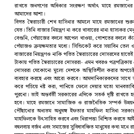
রাখতে জনগণের অধিকার সংরক্ষণ অর্থাৎ মাহে রমজানের প
আমাদের আশা।
বিগত স্বৈরাচারী শেখ হাসিনার আমলে মাহে রমজানের শুরু
যেত। তিনি বাজার নিয়ন্ত্রণ না করে খাবারের নানা হাস্যকর মেন
বেগুনি, পেঁয়াজের বদলে আপেল খাওয়া, গোশতের বদলে কাঁ
পেঁয়াজও ক্রয়ক্ষমতার মধ্যে। সিন্ডিকেট করে সয়াবিন ত
বাজারের নিয়ন্ত্রণও নাকি পতিত স্বৈরাচারের দোসরদের হাতে
টাকায় পতিত স্বৈরাচারের দোসররা- এমন খবরও পত্রপত্রিকায় 
দোসররা যেকোনো মূল্যে দেশকে অস্থিতিশীল করার অপচেষ
ব্যবহার করছে এবং আরো করবে। আমদানিকারকদের সাথে অশু
করে পচিয়ে নষ্ট করা, পানিতে ফেলে দেয়ার মতো মানবতাব
পুরনো। তাই অন্তর্বর্তী সরকারের এদিকে সতর্ক দৃষ্টি র
হবে। মাহে রমজানে সামাজিক ও রাজনৈতিক সম্পর্ক উন্নয়ন 
পৌঁছানোর অন্যতম অনুষঙ্গ ইফতার মাহফিল হাসিনা সরকার
মাহফিলকে উৎসাহিত করবে এবং নিরাপত্তা নিশ্চিত করতে আইনশ
বহুলব্যয় বর্জন এবং সমাজের সুবিধাবঞ্চিত মানুষের কথা মনে 