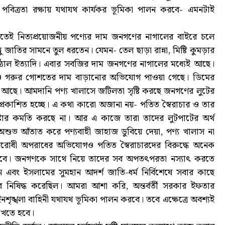
বিত্রতা রক্ষায় যথাযথ কার্যকর ভূমিকা পালন করবে- এমনটাই
তেই নিত্যপ্রয়োজনীয় পণ্যের দাম জনগণের নাগালের বাইরে চলে
ু জাতির সামনে তুল ধরতেন। যেমন- তেল ছাড়া রান্না, মিষ্টি কুমড়ার
ঠাল ইত্যাদি। এবার সবজির দাম জনগণের নাগালের মধ্যেই আছে।
েল ও গরুর গোশতের দাম বাড়ানোর অভিযোগ পাওয়া গেছে। ডিমের
ই আছে। আমদানি পণ্য খালাসে জটিলতা সৃষ্টি করছে জনগণের লুটের
প্রকাশিত হচ্ছে। এ কথা কারো অজানা নয়- পতিত স্বৈরাচার ও তার
্টার কমতি করছে না। আর এ কাজে তারা তাদের লুটপাটের অর্থ
ভ আঁতাত করে পণ্যবাহী জাহাজ ডুবিয়ে দেয়া, পণ্য খালাস না
িরোধী অপরাধের অভিযোগও পতিত স্বৈরাচারদের বিরুদ্ধে অনেক
াখতে হবে। জনগণকে সাথে নিয়ে তাদের সব অপতৎপরতা নস্যাৎ করতে
এবং ইসলামের সুমহান আদর্শ জাতি-ধর্ম নির্বিশেষে সবার কাছে
 নিষিদ্ধ করেছিল। আমরা আশা করি, অন্তর্বর্তী সরকার ইফতার
ৃঙ্খলা বাহিনী যথাযথ ভূমিকা পালন করবে। তবে এক্ষেত্রে অবশ্যই
রাখতে হবে।