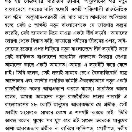
গত ২৪ ফেব্রুয়ারি সারজিস জানান, অভ্যুত্থানের পর নতুন
বাংলাদেশে সময়ের দাবি হচ্ছেÑ একটি শক্তিশালী রাজনৈতিক
দল গঠন। অভ্যুত্থান-পরবর্তী এই সাত মাসে আমাদের অভিজ্ঞতা
হচ্ছে সেই ৫ আগস্ট নতুন বাংলাদেশকে যে জায়গায় কল্পনা
করেছি, সেই জায়গায় নিয়ে যাওয়া একটা দীর্ঘ লড়াই। আমাদের
জায়গা থেকে বিশ্বাস করি, হাজারো শহীদের জীবনের ওপর, ভাই-
বোনের রক্তের ওপর দাঁড়িয়ে নতুন বাংলাদেশে দীর্ঘ লড়াইটি করে
সেই কাক্সিক্ষত বাংলাদেশ আগামীর প্রজন্মকে উপহার দেওয়া
আমাদের কাছে একটি আমানত। আমরা এ লড়াইটি করে যেতে
চাই। তিনি বলেন, সেই লড়াই সামনে রেখে বৈষম্যবিরোধী ছাত্র
আন্দোলন এবং জাতীয় নাগরিক কমিটি ঐক্যবদ্ধভাবে নতুন একটি
রাজনৈতিক দলের আত্মপ্রকাশ করতে যাচ্ছে। সারজিস আলম
বলেন, আমরা আমাদের নতুন রাজনৈতিক দলের শপথটি এ
বাংলাদেশের ১৮ কোটি মানুষের আকাক্সক্ষার যে প্রতীক, সেই
জাতীয় সংসদকে সামনে রেখে এ শপথটি করতে চাই। তিনি
আরও বলেন, যুগের পর যুগ ধরে এই সংসদ ভবনকে মানুষের
আশা-আকাক্সক্ষার প্রতীক না বানিয়ে ব্যক্তিগত, গোষ্ঠীগত, দলীয়