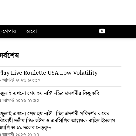
ই-পেপার
আরো
সর্বশেষ
Play Live Roulette USA Low Volatility
৮ আগস্ট ২০২৬ ১০:৩০
‘জুলাই এখনো শেষ হয় নাই’ -চিত্র প্রদর্শনীর কিছু ছবি
৭ আগস্ট ২০২৬ ২১:৪০
‘জুলাই এখনো শেষ হয় নাই’ -চিত্র প্রদর্শনী পরিদর্শন করেন
বিরোধী দলীয় চিফ হুইপ ও এনসিপির আহ্বায়ক নাহিদ ইসলাম
এমপি ও ১১ দলের নেতৃবৃন্দ
৭ আগস্ট ২০২৬ ২১:১৭