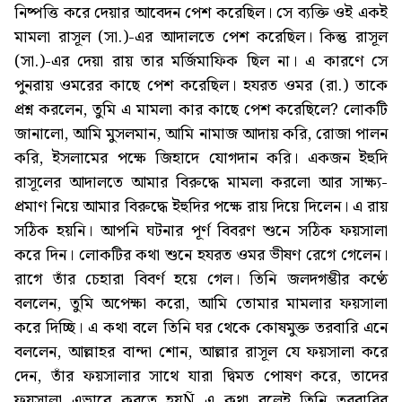
নিষ্পত্তি করে দেয়ার আবেদন পেশ করেছিল। সে ব্যক্তি ওই একই
মামলা রাসূল (সা.)-এর আদালতে পেশ করেছিল। কিন্তু রাসূল
(সা.)-এর দেয়া রায় তার মর্জিমাফিক ছিল না। এ কারণে সে
পুনরায় ওমরের কাছে পেশ করেছিল। হযরত ওমর (রা.) তাকে
প্রশ্ন করলেন, তুমি এ মামলা কার কাছে পেশ করেছিলে? লোকটি
জানালো, আমি মুসলমান, আমি নামাজ আদায় করি, রোজা পালন
করি, ইসলামের পক্ষে জিহাদে যোগদান করি। একজন ইহুদি
রাসূলের আদালতে আমার বিরুদ্ধে মামলা করলো আর সাক্ষ্য-
প্রমাণ নিয়ে আমার বিরুদ্ধে ইহুদির পক্ষে রায় দিয়ে দিলেন। এ রায়
সঠিক হয়নি। আপনি ঘটনার পূর্ণ বিবরণ শুনে সঠিক ফয়সালা
করে দিন। লোকটির কথা শুনে হযরত ওমর ভীষণ রেগে গেলেন।
রাগে তাঁর চেহারা বিবর্ণ হয়ে গেল। তিনি জলদগম্ভীর কণ্ঠে
বললেন, তুমি অপেক্ষা করো, আমি তোমার মামলার ফয়সালা
করে দিচ্ছি। এ কথা বলে তিনি ঘর থেকে কোষমুক্ত তরবারি এনে
বললেন, আল্লাহর বান্দা শোন, আল্লার রাসূল যে ফয়সালা করে
দেন, তাঁর ফয়সালার সাথে যারা দ্বিমত পোষণ করে, তাদের
ফয়সালা এভাবে করতে হয়Ñ এ কথা বলেই তিনি তরবারির