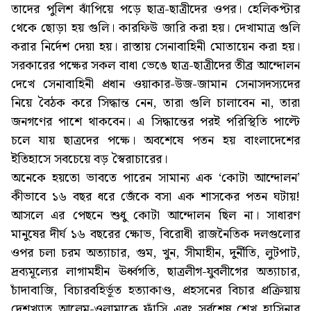
তাদের পুলিশ ঝাঁপিয়ে পড়ে ছাত্র-ছাত্রীদের ওপর। হেলিকপ্টার
থেকে ছোড়া হয় গুলি। কারফিউ জারি করা হয়। দেখামাত্র গুলি
করার নির্দেশ দেয়া হয়। রাস্তায় সেনাবাহিনী মোতায়েন করা হয়।
সরকারের পক্ষের সকল বাধা ভেঙে ছাত্র-ছাত্রীদের তীব্র আন্দোলন
দেখে সেনাবাহিনী প্রধান ওয়াকার-উজ-জামান সেনাসদস্যদের
নিয়ে বৈঠক করে সিদ্ধান্ত নেন, তারা গুলি চালাবেন না, তারা
জনগণের পাশে থাকবেন। এ সিদ্ধান্তের পরই পরিস্থিতি পাল্টে
চলে যায় ছাত্রদের পক্ষে। অবশেষে পতন হয় বাংলাদেশের
ইতিহাসে সবচেয়ে বড় স্বৈরাচারের।
অনেকে হয়তো ভাবতে পারেন সামান্য এক ‘কোটা আন্দোলন’
কীভাবে ১৬ বছর ধরে জেঁকে বসা এক শাসকের পতন ঘটায়!
আসলে এর পেছনে শুধু কোটা আন্দোলন ছিল না। সাধারণ
মানুষের দীর্ঘ ১৬ বছরের ক্ষোভ, বিরোধী রাজনৈতিক দলগুলোর
ওপর চলা চরম অত্যাচার, গুম, খুন, সীমাহীন, দুর্নীতি, লুটপাট,
দ্রব্যমূল্যের লাগামহীন ঊর্ধ্বগতি, ছাত্রলীগ-যুবলীগের অত্যাচার,
চাঁদাবাজি, বিচারবহির্ভূত হত্যাকাণ্ড, প্রহসনের বিচার প্রক্রিয়ায়
দেশখ্যাত আলেম-ওলামাকে ফাঁসি এবং সর্বশেষ শেখ হাসিনার