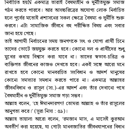
নির্বাচিত হয়Ñ একমাত্র তারাই বৈষম্যহীন ও দুর্নীতিমুক্ত সমাজ
গঠন করতে পারবে। আর অসচ্চরিত্রের অযোগ্য লোক নির্বাচিত
হলে পূর্বের মতোই প্রশাসনের সকল ক্ষেত্রে বৈষম্য ও দুর্নীতি শুরু
করবে। এটা সামাজিক জীবনে বহু পরীক্ষিত বিষয় এবং সবার
জানা হয়ে গেছে।
তাই আগামী নির্বাচনের সময় জনগণকে সৎ ও যোগ্য প্রার্থী চিনে
তাদের ভোটে জয়যুক্ত করতে হবে। কোনো দল ও প্রার্থীদের শুধু
মুখের কথায় বিশ্বাস করা যাবে না। তাদের স্বভাব-চরিত্র ও
ব্যক্তিগত জীবনের কাজও দেখতে হবে। একই সঙ্গে আরো মনে
রাখতে হবে কোনো মানবরচিত সংবিধান ও আদর্শ মানুষের
কোনো সমস্যার সমধান করতে পারে না। একমাত্র আল্লাহর
জীবনবিধান ও রাসূল (সা.)-এর আদর্শ এবং তাঁর দেখানো পথে
বৈষম্যহীন ও দুর্নীতিমুক্ত সমাজ গড়া সম্ভব।
আল্লাহ বলেন, ‘হে ঈমানদারগণ! তোমরা আল্লাহ ও তাঁর রাসূলের
আনুগত্য করে।’ (সূরা নিসা : ৫৯)।
আল্লাহ তায়ালা আরো বলেন, ‘রমজান মাস, এ মাসেই কুরআন
অবতীর্ণ করা হয়েছে, যা গোটা মানবজাতির জীবনযাপনের বিধান