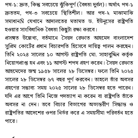
পথ-১: দ্রুত, কিন্তু সবচেয়ে ঝুঁকিপূর্ণ (বৈধতা দুর্বল)। অর্থাৎ পথ-১
দ্রুততম, পথ-৩ সবচেয়ে স্থিতিশীল। আর পথ-২ মাঝামাঝি
সমাধানÑ যেখানে আদালতের মতামত ড. ইউনূসের রাষ্ট্রপতি
হওয়ার সাংবিধানিক বৈধতা কিছুটা রক্ষা করবে।
প্রসঙ্গত উল্লেখ্য, বর্তমানে সৈয়দ রেফাত আহমেদ বাংলাদেশ
সুপ্রিম কোর্টের প্রধান বিচারপতি হিসেবে দায়িত্ব পালন করছেন।
তিনি ২০২৪ সালের ১০ আগস্ট রাষ্ট্রপতি মো. সাহাবুদ্দিন কর্তৃক
নিয়োগপ্রাপ্ত হন এবং ১১ আগস্ট শপথ গ্রহণ করেন। সৈয়দ রেফাত
আহমেদের জন্ম ১৯৫৮ সালের ২৮ ডিসেম্বর। ফলে তিনি ২০২৫
সালের ২৮ ডিসেম্বর ৬৭ বছর পূর্ণ করবেন। তাহলে তাঁর অবসর
গ্রহণের সম্ভাব্য সময় ২০২৫ সালের ২৮ ডিসেম্বর হতে পারেন।
যদি এর আগে তিনি নিজে পদত্যাগ না করেন বা রাষ্ট্রপতি তাঁকে
অবসর না দেন। তবে বিচার বিভাগের অভ্যন্তরীণ সিদ্ধান্ত ও
রাষ্ট্রপতির আদেশের ওপর নির্ভর করে এ সময়সীমা পরিবর্তন হতে
পারে।