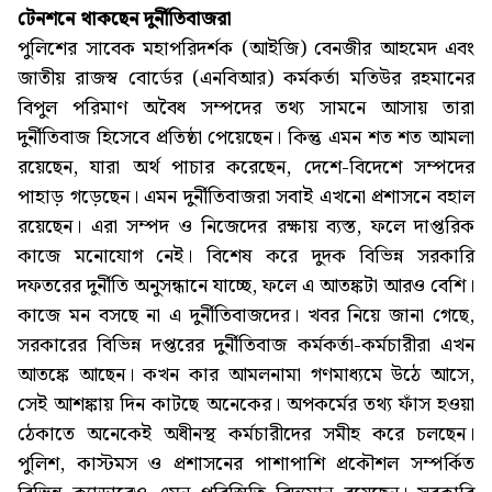
টেনশনে থাকছেন দুর্নীতিবাজরা
পুলিশের সাবেক মহাপরিদর্শক (আইজি) বেনজীর আহমেদ এবং
জাতীয় রাজস্ব বোর্ডের (এনবিআর) কর্মকর্তা মতিউর রহমানের
বিপুল পরিমাণ অবৈধ সম্পদের তথ্য সামনে আসায় তারা
দুর্নীতিবাজ হিসেবে প্রতিষ্ঠা পেয়েছেন। কিন্তু এমন শত শত আমলা
রয়েছেন, যারা অর্থ পাচার করেছেন, দেশে-বিদেশে সম্পদের
পাহাড় গড়েছেন। এমন দুর্নীতিবাজরা সবাই এখনো প্রশাসনে বহাল
রয়েছেন। এরা সম্পদ ও নিজেদের রক্ষায় ব্যস্ত, ফলে দাপ্তরিক
কাজে মনোযোগ নেই। বিশেষ করে দুদক বিভিন্ন সরকারি
দফতরের দুর্নীতি অনুসন্ধানে যাচ্ছে, ফলে এ আতঙ্কটা আরও বেশি।
কাজে মন বসছে না এ দুর্নীতিবাজদের। খবর নিয়ে জানা গেছে,
সরকারের বিভিন্ন দপ্তরের দুর্নীতিবাজ কর্মকর্তা-কর্মচারীরা এখন
আতঙ্কে আছেন। কখন কার আমলনামা গণমাধ্যমে উঠে আসে,
সেই আশঙ্কায় দিন কাটছে অনেকের। অপকর্মের তথ্য ফাঁস হওয়া
ঠেকাতে অনেকেই অধীনস্থ কর্মচারীদের সমীহ করে চলছেন।
পুলিশ, কাস্টমস ও প্রশাসনের পাশাপাশি প্রকৌশল সম্পর্কিত