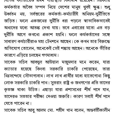
বিভিন্ন ক্যাডারেও এমন পরিস্থিতি বিদ্যমান রয়েছেন। সরকারি
কর্মকর্তার অবৈধ সম্পদ নিয়ে দেশের মানুষ খুবই ক্ষুব্ধ। শুধু
ঊর্ধ্বতন নয়, সর্বস্তরের কর্মকর্তা-কর্মচারীই অনিয়ম-দুর্নীতিতে
জড়িত। ফলে একজনের দুর্নীতি ধরা পড়লে স্বাভাবিকভাবেই
অন্যদের মধ্যে আতঙ্ক দেখা যায়। তবে এবারের মতো এত বড়
দুর্নীতি আগে কখনো প্রকাশ হয়নি। ফলে কর্মকর্তাদের সঙ্গে
সাধারণ কর্মচারীরাও মহা টেনশনে আছেন। কে কখন তার বিরুদ্ধে
অভিযোগ তোলেন, অনেকেই সেই শঙ্কায় আছেন। অনেকে ভীতির
কারণে এড়িয়ে চলছেন গণমাধ্যম।
সাবেক সচিব আবদুল আউয়াল মজুমদার মনে করেন, যারা
ক্যাডার হয়েছে কিংবা সরকারি চাকরি পেয়েছেন, তারা
নিঃসন্দেহে সৌভাগ্যবান। লাখ লাখ প্রার্থীর মধ্যে হাতেগোনা কিছু
লোক সরকারি চাকরি পান। সুতরাং রাষ্ট্র ও জনগণের প্রতি তাদের
কৃতজ্ঞ থাকা উচিত। এছাড়া যারা প্রশাসনের শীর্ষ পদে যান,
তাদেরও সততার পরীক্ষা দেওয়া জরুরি। কারণ সবাই শীর্ষ পদে
যেতে পারেন না।
সাবেক সচিব আবু আলম মো. শহীদ খান বলেন, অন্তর্বর্তীকালীন