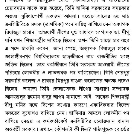
শিক্ষাক্রম ও পাঠ্যপুস্তক বোর্ড (এনসিটিবি)। এ প্রতিষ্ঠানের
চেয়ারম্যান যাকে করা হয়েছে, তিনি হাসিনা সরকারের সময়কার
অত্যন্ত সুবিধাভোগী একজন আমলা। ২০১৮ সালের ২৫ মার্চ
এনসিটিবিতে সদস্য (প্রাথমিক) পদে দায়িত্ব বাগিয়ে নেন অধ্যাপক
রিয়াজুল হাসান। আওয়ামী লীগের যুগ্ম সাধারণ সম্পাদক ডা. দীপু
মনি যখন শিক্ষামন্ত্রীর দায়িত্বে ছিলেন, তখন তিনি সাড়ে চার বছর
এ পদে চাকরি করেন। জানা গেছে, অধ্যাপক রিয়াজুল হাসান
জাহাঙ্গীরনগর বিশ্ববিদ্যালয়ে ছাত্রজীবনে বাম রাজনীতির সঙ্গে
জড়িত ছিলেন। তবে কর্মজীবনে তিনি সবসময় আওয়ামী লীগের
পরিচয়ে লোভনীয় ও লাভজনক পদ বাগিয়েছেন। তিনি শেরপুর
সরকারি কলেজ ও ঢাকার মিরপুর বাঙলা কলেজের অধ্যক্ষ পদেও
ছিলেন। তাছাড়া তিনি স্বেচ্ছাসেবক লীগের সাধারণ সম্পাদক
আফজালুর রহমান বাবুর আপন মামাতো ভাই। সাবেক শিক্ষামন্ত্রী
দীপু মনির সঙ্গে বিশেষ সখ্যের কারণে একাধিকবার বিদেশ
সফরের সুযোগও বাগিয়ে নেন। হাসিনার আমলে লোভনীয় পদ
বাগিয়ে নেওয়া এ কর্মকর্তাকেই এনসিটিবির চেয়ারম্যান বানাল
অন্তর্বর্তী সরকার। এখানে কৌশলটা কী ছিল? পাঠ্যপুস্তক বোর্ডের