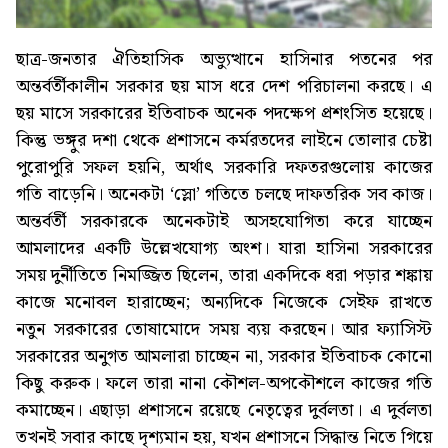
ছাত্র-জনতার ঐতিহাসিক অভ্যুত্থানে হাসিনার পতনের পর
অন্তর্বর্তীকালীন সরকার ছয় মাস ধরে দেশ পরিচালনা করছে। এ
ছয় মাসে সরকারের ইতিবাচক অনেক পদক্ষেপ প্রশংসিত হয়েছে।
কিন্তু ভঙ্গুর দশা থেকে প্রশাসনে কর্মরতদের লাইনে তোলার চেষ্টা
পুরোপুরি সফল হয়নি, অর্থাৎ সরকারি দফতরগুলোয় কাজের
গতি বাড়েনি। অনেকটা ‘স্লো’ গতিতে চলছে দাফতরিক সব কাজ।
অন্তর্বর্তী সরকারকে অনেকটাই অসহযোগিতা করে যাচ্ছেন
আমলাদের একটি উল্লেখযোগ্য অংশ। যারা হাসিনা সরকারের
সময় দুর্নীতিতে নিমজ্জিত ছিলেন, তারা একদিকে ধরা পড়ার শঙ্কায়
কাজে মনোবল হারাচ্ছেন; অন্যদিকে নিজেকে সেইফ রাখতে
নতুন সরকারের তোষামোদে সময় ব্যয় করছেন। আর ফ্যাসিস্ট
সরকারের অনুগত আমলারা চাচ্ছেন না, সরকার ইতিবাচক কোনো
কিছু করুক। ফলে তারা নানা কৌশল-অপকৌশলে কাজের গতি
কমাচ্ছেন। এছাড়া প্রশাসনে রয়েছে নেতৃত্বের দুর্বলতা। এ দুর্বলতা
তখনই সবার কাছে দৃশ্যমান হয়, যখন প্রশাসনে সিদ্ধান্ত নিতে গিয়ে