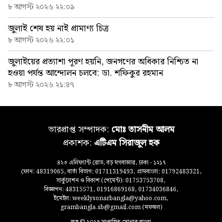
৮ আগস্ট ২০২৬ ২২:০৯
জুলাই শেষ হয় নাই প্রামাণ্য চিত্র
৮ আগস্ট ২০২৬ ২২:০১
জুলাইয়ের প্রত্যাশা পূরণ হয়নি, জনগণের অধিকার নিশ্চিত না
হওয়া পর্যন্ত আন্দোলন চলবে: ডা. শফিকুর রহমান
৮ আগস্ট ২০২৬ ২১:৪৭
ভারপ্রাপ্ত সম্পাদক:
মোঃ তাসনীম আলম
প্রকাশক:
এটিএম সিরাজুল হক
৪২৩ এলিফ্যান্ট রোড, বড় মগবাজার, ঢাকা - ১২১৭
ফোন: 48319065, বার্তা বিভাগ: 01711319493, গ্রামবাংলা: 01792483321,
সার্কুলেশন ও বিকাশ (পেমেন্ট): 01753753708,
বিজ্ঞাপন: 48315571, 01916869168, 01734036846,
ইমেইল: weeklysonarbangla@yahoo.com,
grambangla.sb@gmail.com (মফস্বল)