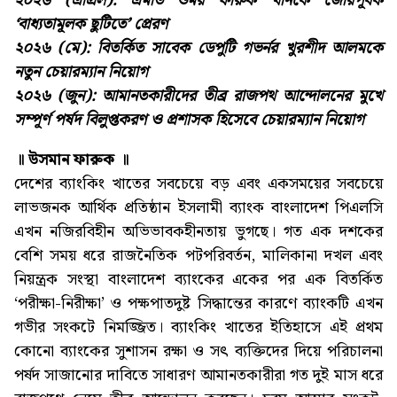
২০২৬ (এপ্রিল): এমডি ওমর ফারুক খানকে জোরপূর্বক
‘বাধ্যতামূলক ছুটিতে’ প্রেরণ
২০২৬ (মে): বিতর্কিত সাবেক ডেপুটি গভর্নর খুরশীদ আলমকে
নতুন চেয়ারম্যান নিয়োগ
২০২৬ (জুন): আমানতকারীদের তীব্র রাজপথ আন্দোলনের মুখে
সম্পূর্ণ পর্ষদ বিলুপ্তকরণ ও প্রশাসক হিসেবে চেয়ারম্যান নিয়োগ
॥ উসমান ফারুক ॥
দেশের ব্যাংকিং খাতের সবচেয়ে বড় এবং একসময়ের সবচেয়ে
লাভজনক আর্থিক প্রতিষ্ঠান ইসলামী ব্যাংক বাংলাদেশ পিএলসি
এখন নজিরবিহীন অভিভাবকহীনতায় ভুগছে। গত এক দশকের
বেশি সময় ধরে রাজনৈতিক পটপরিবর্তন, মালিকানা দখল এবং
নিয়ন্ত্রক সংস্থা বাংলাদেশ ব্যাংকের একের পর এক বিতর্কিত
‘পরীক্ষা-নিরীক্ষা’ ও পক্ষপাতদুষ্ট সিদ্ধান্তের কারণে ব্যাংকটি এখন
গভীর সংকটে নিমজ্জিত। ব্যাংকিং খাতের ইতিহাসে এই প্রথম
কোনো ব্যাংকের সুশাসন রক্ষা ও সৎ ব্যক্তিদের দিয়ে পরিচালনা
পর্ষদ সাজানোর দাবিতে সাধারণ আমানতকারীরা গত দুই মাস ধরে