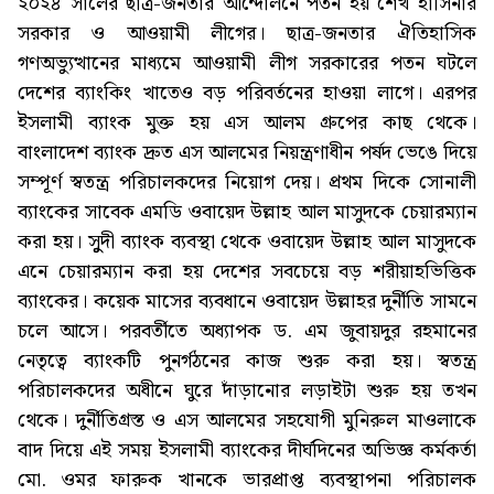
২০২৪ সালের ছাত্র-জনতার আন্দোলনে পতন হয় শেখ হাসিনার
সরকার ও আওয়ামী লীগের। ছাত্র-জনতার ঐতিহাসিক
গণঅভ্যুত্থানের মাধ্যমে আওয়ামী লীগ সরকারের পতন ঘটলে
দেশের ব্যাংকিং খাতেও বড় পরিবর্তনের হাওয়া লাগে। এরপর
ইসলামী ব্যাংক মুক্ত হয় এস আলম গ্রুপের কাছ থেকে।
বাংলাদেশ ব্যাংক দ্রুত এস আলমের নিয়ন্ত্রণাধীন পর্ষদ ভেঙে দিয়ে
সম্পূর্ণ স্বতন্ত্র পরিচালকদের নিয়োগ দেয়। প্রথম দিকে সোনালী
ব্যাংকের সাবেক এমডি ওবায়েদ উল্লাহ আল মাসুদকে চেয়ারম্যান
করা হয়। সুুদী ব্যাংক ব্যবস্থা থেকে ওবায়েদ উল্লাহ আল মাসুদকে
এনে চেয়ারম্যান করা হয় দেশের সবচেয়ে বড় শরীয়াহভিত্তিক
ব্যাংকের। কয়েক মাসের ব্যবধানে ওবায়েদ উল্লাহর দুর্নীতি সামনে
চলে আসে। পরবর্তীতে অধ্যাপক ড. এম জুবায়দুর রহমানের
নেতৃত্বে ব্যাংকটি পুনর্গঠনের কাজ শুরু করা হয়। স্বতন্ত্র
পরিচালকদের অধীনে ঘুরে দাঁড়ানোর লড়াইটা শুরু হয় তখন
থেকে। দুর্নীতিগ্রস্ত ও এস আলমের সহযোগী মুনিরুল মাওলাকে
বাদ দিয়ে এই সময় ইসলামী ব্যাংকের দীর্ঘদিনের অভিজ্ঞ কর্মকর্তা
মো. ওমর ফারুক খানকে ভারপ্রাপ্ত ব্যবস্থাপনা পরিচালক