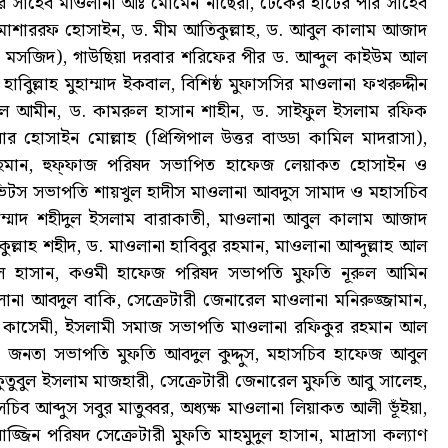
ীর সাহেব মাওলানা আঃ মোমেন নাছেরী, টেকের হাটের পীর সাহেব
 মোশাররফ হোসাইন, ড. মীম আতিকুল্লাহ, ড. আবুল কালাম আজাদ
মে মসজিদ), গাউছিয়া দরবার শরিফের পীর ড. আব্দুল কাইউম আল
াবিুল্লাহ মুহাম্মাদ ইকবাল, বিশিষ্ঠ মুফাসসির মাওলানা ফখরুদ্দীন
ূরুল আমীন, ড. কামরুল হাসান শাহীন, ড. সাইফুল ইসলাম রফিক
়ার হোসাইন মোল্লাহ (প্রিন্সিপাল উত্তর বাড্ডা কামিল মাদরাসা),
রহমান, হুফ্ফাজ পরিষদ সভাপিত হাফেজ লেয়াকত হোসাইন ও
্টিভিটস সভাপতি শায়খুল হাদীস মাওলানা আবদুস সামাদ ও মহাসচিব
মুহাম্মাদ শহীদুল ইসলাম বারাকাতী, মাওলানা আবুল কালাম আজাদ
লাহ শহীদ, ড. মাওলানা হাবিবুর রহমান, মাওলানা আব্দুল্লাহ আল
জমুল হাসান, কওমী হাফেজ পরিষদ সভাপতি মুফতি নূরুল আমিন
না আবদুল বাকি, সেক্রেটারী জেনারেল মাওলানা মনিরুজ্জামান,
 কাসেমী, ইসলামী সমাজ সভাপতি মাওলানা রফিকুর রহমান আল
ী জনতা সভাপতি মুফতি আবদুল কুদ্দুস, মহাসচিব হাফেজ আবুল
তুবুল ইসলাম মাজহারী, সেক্রেটারী জেনারেল মুফতি আবু সালেহ,
ব আব্দুস সবুর মাতুব্বর, অধ্যক্ষ মাওলানা লিয়াকত আলী ভূঁইয়া,
াজ্জিন পরিষদ সেক্রেটারী মুফতি মাহমুদুল হাসান, মাদ্রাসা কল্যাণ