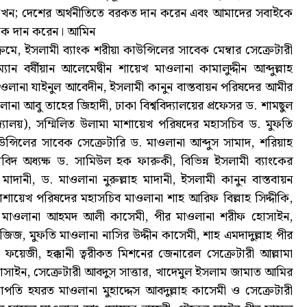
াখেন; দেশের অর্থনীতিতে বরকত দান করেন এবং আমাদের সবাইকে
ফিক দান করেন। আমিন
্রমে, ইসলামী ব্যাংক শরীয়া কাউন্সিলের সাবেক মেম্বার সেক্রেটারী
্যান বর্ষীয়ান আলেমেদ্বীন শায়েখ মাওলানা কামালুদ্দীন আব্দুল্লাহ
মাওলানা যাইনুল আবেদীন, ইসলামী কানুন বাস্তবায়ন পরিষদের আমীর
ানা আবু তাহের জিহাদী, ঢাকা বিশ্ববিদ্যালয়ের প্রফেসর ড. শামছুল
িদ্যালয়), সম্মিলিত উলামা মাশায়েখ পরিষদের মহাসচিব ড. মুফতি
উন্সিলের সাবেক সেক্রেটারি ড. মাওলানা আব্দুস সামাদ, শরিয়াহ
্ষাবিদ অধ্যক্ষ ড. সামিউল হক ফারুকী, বিভিন্ন ইসলামী ব্যাংকের
দানী, ড. মাওলানা নুরুল্লাহ মাদানী, ইসলামী কানুন বাস্তবায়ন
াশায়েখ পরিষদের মহাসচিব মাওলানা শাহ আরিফ বিল্লাহ সিদ্দীকি,
, মাওলানা আহমদ আলী কাসেমী, পীর মাওলানা শরীফ হোসাইন,
 মুফতি মাওলানা নাসির উদ্দীন কাসেমী, শাহ এমদাদুল্লাহ পীর
ফয়েজী, হক্কানী ত্বরীকত মিশনের জেনারেল সেক্রেটারী আল্লামা
হোসাইন, সেক্রেটারী আবদুস সাত্তার, খাদেমুল ইসলাম জামাত আমির
াপতি হযরত মাওলানা মুহাদ্দেস আবদুল্লাহ কাসেমী ও সেক্রেটারী