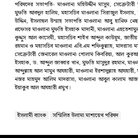
পরিষদের সভাপতি- মাওলানা মহিউদ্দীন মাসুম, সেক্রেটা
মুফতি আবদুল হালিম, মহাসচিব মাওলানা সিরাজুল ইসলাম, হ
উদ্দিন, ইসলাহুল উম্মাহ সভাপতি মাওলানা আবু হানিফ নে
প্রফেসর মাওলানা মুফতি ইসহাক মাদানী, মাওলানা এহতেশামুল
কুদ্দুস আল কাসেমী, মহাসচিব শাইখ আব্দুল কাউয়ূম, জাত
রহমান ও মহাসচিব মাওলানা এবি.এম শফিকুল্লাহ, মাদরাসা
সেক্রেটারী জেনারেল মাওলানা গোলাম কিবরিয়া, আল কুরআন
ইসহাক, ড. আব্দুল জাব্বার খান, মুফতি মাসুদুর রহমান, মা
আব্দুল্লাহ আল মামুন আযহারী, মাওলানা ইরশাদুল্লাহ আযহারী,
নজর মাহমুদ আলিম মাদরাসা, মাওলানা আবুল কালাম আজাদ
ইয়াকুব আল আযহারী প্রমুখ।
ইসলামী ব্যাংক
সম্মিলিত উলামা মাশায়েখ পরিষদ