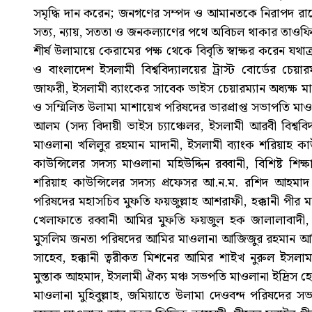
সমৃদ্ধি দান করেন; জনগণের সম্পদ ও আমানতকে নিরাপদ র
সত্য, ন্যায়, সততা ও জনকল্যাণের পথে অবিচল থাকার তাও
শীর্ষ উলামায়ে কেরামের পক্ষ থেকে বিবৃতি স্বাক্ষর করেন যথাক
ও বাংলাদেশ ইসলামী বিশ্ববিদ্যালয়ের ট্রাস্ট বোর্ডের চেয়ারম
জাফরী, ইসলামী ব্যাংকের সাবেক ভাইস চেয়ারম্যান অধ্যক্ষ 
ও সম্মিলিত উলামা মাশায়েখ পরিষদের ভারপ্রাপ্ত সভাপতি মাওল
আলম (সদ্য বিদায়ী ভাইস চ্যাঞ্চেলর, ইসলামী আরবী বিশ্বব
মাওলানা খলিলুর রহমান মাদানী, ইসলামী ব্যাংক শরিয়াহ কা
কাউন্সিলের সদস্য মাওলানা মহিউদ্দিন রব্বানী, বিশিষ্ট শিক
শরিয়াহ কাউন্সিলের সদস্য প্রফেসর আ.ন.ম. রশিদ আহমাদ মা
পরিষদের মহাসচিব মুফতি ফয়জুল্লাহ আশরাফী, হক্কানী পীর ম
খেলাফাতে রব্বানী আমির মুফতি ফয়জুল হক জালালাবাদী
মুসলিম জনতা পরিষদের আমির মাওলানা আজিজুর রহমান আজিজ,
সাহেব, হক্কানী ত্বরীকত মিশনের আমির শাইখ নুরুল ইসলাম 
মুস্তাক আহমাদ, ইসলামী ঐক্য মঞ্চ সভপতি মাওলানা ইদ্রিস 
মাওলানা মুহিবুল্লাহ, জমিয়াতে উলামা দেওবন্দ পরিষদের সভ