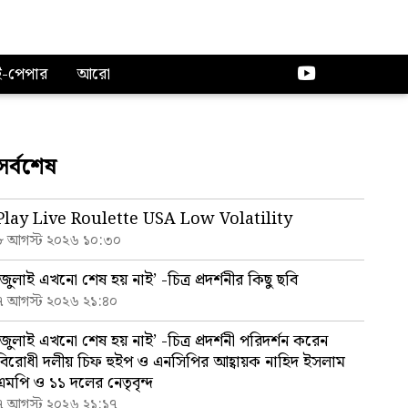
ই-পেপার
আরো
সর্বশেষ
Play Live Roulette USA Low Volatility
৮ আগস্ট ২০২৬ ১০:৩০
‘জুলাই এখনো শেষ হয় নাই’ -চিত্র প্রদর্শনীর কিছু ছবি
৭ আগস্ট ২০২৬ ২১:৪০
‘জুলাই এখনো শেষ হয় নাই’ -চিত্র প্রদর্শনী পরিদর্শন করেন
বিরোধী দলীয় চিফ হুইপ ও এনসিপির আহ্বায়ক নাহিদ ইসলাম
এমপি ও ১১ দলের নেতৃবৃন্দ
৭ আগস্ট ২০২৬ ২১:১৭