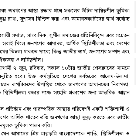
এবং জনগণের আস্থা রক্ষার প্রশ্নে সকলের উচিত দায়িত্বশীল ভূমিকা
ুণ্ণ রাখা, সুশাসন নিশ্চিত করা এবং আমানতকারীদের স্বার্থ সর্বোচ্চ
বসায়ী সমাজ, সাংবাদিক, সুশীল সমাজের প্রতিনিধিবৃন্দ এবং সচেতন
া সবাই মিলে জনগণের আমানত, আর্থিক স্থিতিশীলতা এবং দেশের
পথের ভিন্নতা থাকতে পারে; কিন্তু জাতীয় স্বার্থ, জনগণের সম্পদ এবং
্যবদ্ধ ও দায়িত্বশীল।
 আগামী ৭ জুন, রবিবার, সকাল ১০টায় জাতীয় প্রেসক্লাবের সামনে
নুষ্ঠিত হবে। উক্ত কর্মসূচিতে দেশের সর্বস্তরের আলেম-উলামা,
বং সচেতন নাগরিকদের উপস্থিত থেকে জনগণের আমানতের নিরাপত্তা,
ক স্থিতিশীলতা রক্ষার পক্ষে সংহতি প্রকাশের জন্য আন্তরিক আহ্বান
ীল প্রতিষ্ঠান এবং পারস্পরিক আস্থার পরিবেশই একটি শক্তিশালী ও
েশের আর্থিক খাতের প্রতি জনগণের আস্থা সুদৃঢ় করতে এবং জাতীয়
নমূলক ভূমিকা পালন করি।
যেন আমাদের প্রিয় মাতৃভূমি বাংলাদেশকে শান্তি, স্থিতিশীলতা ও