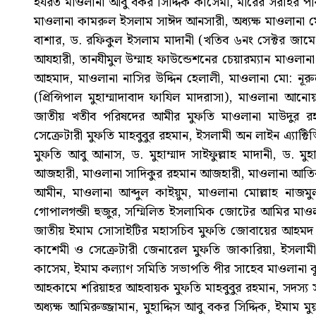
হযরত মাওলানা আবু বকর সিদ্দিক কাসেমী, মীরের সরাইর প
মাওলানা কামরুল ইসলাম সাঈদ আনসারী, অধ্যক্ষ মাওলানা
বাশার, ড. রফিকুল ইসলাম মাদানী (খতিব ৬নং সেক্টর জা
আযহারী, তানযীমুল উম্মাহ ফাউন্ডেশনের চেয়ারম্যান মাওলানা হ
আহমাদ, মাওলানা নাসির উদ্দিন হেলালী, মাওলানা মো: ন
(প্রিন্সিপাল মুহাম্মাদাবাদ ফাযিল মাদরাসা), মাওলানা আনোয
জাতীয় খতীব পরিষদের আমীর মুফতি মাওলানা মাউদুর 
সেক্রেটারী মুফতি মাহবুবুর রহমান, ইসলামী অন লাইন এ্যাক
মুফতি আবু আনাস, ড. মুহাম্মাদ সাইফুল্লাহ মাদানী, ড. 
আজহারী, মাওলানা সাদিকুর রহমান আজহারী, মাওলানা আতিকুল্
আমীন, মাওলানা আব্দুল কাইয়ুম, মাওলানা মোল্লাহ না
গোপালগন্জী হুজুর, সম্মিলিত ইসলামিক জোটের আমির মাওলা
জাতীয় ইমাম সোসাইটির মহাসচিব মুফতি জোবায়ের আহমদ
কাশেমী ও সেক্রেটারী জেনারেল মুফতি জাকারিয়া, ইসলাম
কাসেম, ইমাম কল্যাণ সমিতি সভাপতি পীর সাহেব মাওলানা কু
আহকামে শরিয়াহর আহবায়ক মুফতি মাহবুবুর রহমান, সদস্য সচি
অধ্যক্ষ আমিরুজ্জামান, মুহাদ্দিস আবু বকর সিদ্দিক, ইমাম মুয়