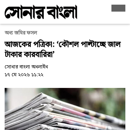
অন্য জমির ফসল
আজকের পত্রিকা: ‘কৌশল পাল্টাচ্ছে জাল
টাকার কারবারিরা’
সোনার বাংলা অনলাইন
১৭ মে ২০২৬ ১১:২২