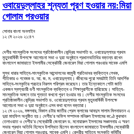
ওবায়েদুল্লাহর শূন্যতা পূরণ হওয়ার নয়:মিয়া
গোলাম পরওয়ার
সোনার বাংলা অনলাইন
১২ মে ২০২৬ ২১:৪৭
দেশীয় সাংস্কৃতিক সংসদের প্রতিষ্ঠাকালীন কেন্দ্রিয় সভাপতি ড. ওবায়েদুল্লাহর প্রথম
মৃত্যুবার্ষিকী উপলক্ষে আলোচনা সভা ও দুয়া অনুষ্ঠানে প্রধানঅতিথির বক্তব্য রাখেন
বাংলাদেশ জামায়াতে ইসলামীর সেক্রেটারী জেনারেল মিয়া গোলাম পরওয়ার সাবেক এমপি
সুস্থ ধারার সাহিত্য-সাংস্কৃতিক আন্দোলনের বহুমুখী প্রতিভাধর ব্যক্তিত্ব লেখক,
গীতিকার ও গবেষক ড. আ. জ. ম. ওবায়েদুল্লাহ। জীবনের পুরো সময়টাই তিনি আদর্শিক
সাহিত্য-সংস্কৃতির প্রচারে নিরলস পরিশ্রম করেছেন। তার ইন্তেকালে গোটা জাতি
একজন স্বপ্নচারী গুণী সাংস্কৃতিক ব্যক্তিত্ব ও শিক্ষানুরাগীকে হারিয়েছে। সাহিত্য-
সাংস্কৃতিক অঙ্গনে তার শূন্যতা কখনো পূরণ হওয়ার নয়। দেশীয় সাংস্কৃতিক সংসদের
প্রতিষ্ঠাকালীন কেন্দ্রিয় সভাপতি ড. ওবোয়েদুল্লাহর প্রথম মৃত্যুবার্ষিকী উপলক্ষে
আলোচনা সভা ও দুয়া অনুষ্ঠানে এসব কথা বলেন বক্তারা।
১২ মে ২০২৬, মঙ্গলবার, বিকাল ৪টায় জাতীয় প্রেস ক্লাবের আবদুস সালাম মিলনায়তন এ
দুয়া মাহফিল অনুষ্ঠিত হয়। দেশীয়’র অফিস সম্পাদক মনিরুল ইসলামের কণ্ঠে কুরআন
তেলাওয়াত ও দেশীয়’র সেক্রেটারী জেনারেল ড. মনোয়ারুল ইসলামের সঞ্চালনায় এ স্মরণ
সভায় প্রধান অতিথি হিসেবে উপস্থিত ছিলেন বাংলাদেশ জামায়াতে ইসলামীর সেক্রেটারী
জেনারেল মিয়া গোলাম পরওয়ার, সাবেক এমপি। কেন্দ্রীয় সাহিত্য সংস্কৃতি কমিটির