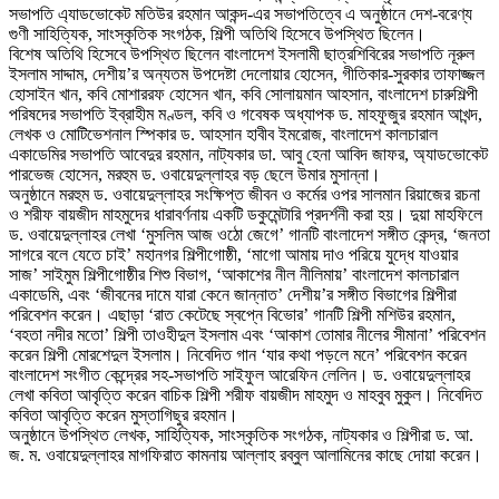
সভাপতি এ্যাডভোকেট মতিউর রহমান আকন্দ-এর সভাপতিত্বে এ অনুষ্ঠানে দেশ-বরেণ্য
গুণী সাহিত্যিক, সাংস্কৃতিক সংগঠক, শিল্পী অতিথি হিসেবে উপস্থিত ছিলেন।
বিশেষ অতিথি হিসেবে উপস্থিত ছিলেন বাংলাদেশ ইসলামী ছাত্রশিবিরের সভাপতি নূরুল
ইসলাম সাদ্দাম, দেশীয়’র অন্যতম উপদেষ্টা দেলোয়ার হোসেন, গীতিকার-সুরকার তাফাজ্জল
হোসাইন খান, কবি মোশাররফ হোসেন খান, কবি সোলায়মান আহসান, বাংলাদেশ চারুশিল্পী
পরিষদের সভাপতি ইব্রাহীম মণ্ডল, কবি ও গবেষক অধ্যাপক ড. মাহফুজুর রহমান আখন্দ,
লেখক ও মোটিভেশনাল স্পিকার ড. আহসান হাবীব ইমরোজ, বাংলাদেশ কালচারাল
একাডেমির সভাপতি আবেদুর রহমান, নাট্যকার ডা. আবু হেনা আবিদ জাফর, অ্যাডভোকেট
পারভেজ হোসেন, মরহুম ড. ওবায়েদুল্লাহর বড় ছেলে উমার মুসান্না।
অনুষ্ঠানে মরহুম ড. ওবায়েদুল্লাহর সংক্ষিপ্ত জীবন ও কর্মের ওপর সালমান রিয়াজের রচনা
ও শরীফ বায়জীদ মাহমুদের ধারাবর্ণনায় একটি ডকুমেন্টারি প্রদর্শনী করা হয়। দুয়া মাহফিলে
ড. ওবায়েদুল্লাহর লেখা ‘মুসলিম আজ ওঠো জেগে’ গানটি বাংলাদেশ সঙ্গীত কেন্দ্র, ‘জনতা
সাগরে বলে যেতে চাই’ মহানগর শিল্পীগোষ্ঠী, ‘মাগো আমায় দাও পরিয়ে যুদ্ধে যাওয়ার
সাজ’ সাইমুম শিল্পীগোষ্ঠীর শিশু বিভাগ, ‘আকাশের নীল নীলিমায়’ বাংলাদেশ কালচারাল
একাডেমি, এবং ‘জীবনের দামে যারা কেনে জান্নাত’ দেশীয়’র সঙ্গীত বিভাগের শিল্পীরা
পরিবেশন করেন। এছাড়া ‘রাত কেটেছে স্বপ্নে বিভোর’ গানটি শিল্পী মশিউর রহমান,
‘বহতা নদীর মতো’ শিল্পী তাওহীদুল ইসলাম এবং ‘আকাশ তোমার নীলের সীমানা’ পরিবেশন
করেন শিল্পী মোরশেদুল ইসলাম। নিবেদিত গান ‘যার কথা পড়লে মনে’ পরিবেশন করেন
বাংলাদেশ সংগীত কেন্দ্রের সহ-সভাপতি সাইফুল আরেফিন লেলিন। ড. ওবায়েদুল্লাহর
লেখা কবিতা আবৃত্তি করেন বাচিক শিল্পী শরীফ বায়জীদ মাহমুদ ও মাহবুব মুকুল। নিবেদিত
কবিতা আবৃত্তি করেন মুস্তাগিছুর রহমান।
অনুষ্ঠানে উপস্থিত লেখক, সাহিত্যিক, সাংস্কৃতিক সংগঠক, নাট্যকার ও শিল্পীরা ড. আ.
জ. ম. ওবায়েদুল্লাহর মাগফিরাত কামনায় আল্লাহ রব্বুল আলামিনের কাছে দোয়া করেন।