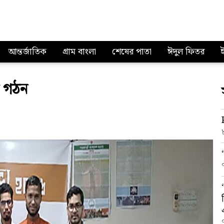
আন্তর্জাতিক
গ্রাম বাংলা
শেষের পাতা
ঈদুল ফিতর
ি গঠন