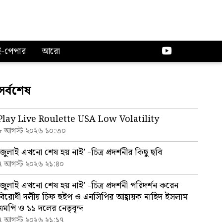
ই-পেপার
আরো
সর্বশেষ
Play Live Roulette USA Low Volatility
৮ আগস্ট ২০২৬ ১০:৩০
‘জুলাই এখনো শেষ হয় নাই’ -চিত্র প্রদর্শনীর কিছু ছবি
৭ আগস্ট ২০২৬ ২১:৪০
‘জুলাই এখনো শেষ হয় নাই’ -চিত্র প্রদর্শনী পরিদর্শন করেন
বিরোধী দলীয় চিফ হুইপ ও এনসিপির আহ্বায়ক নাহিদ ইসলাম
এমপি ও ১১ দলের নেতৃবৃন্দ
৭ আগস্ট ২০২৬ ২১:১৭