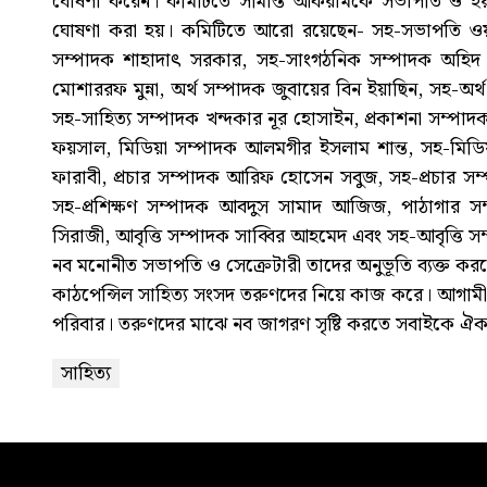
ঘোষণা করেন। কমিটিতে সীমান্ত আকরামকে সভাপতি ও ইয়াস
ঘোষণা করা হয়। কমিটিতে আরো রয়েছেন- সহ-সভাপতি ওয়া
সম্পাদক শাহাদাৎ সরকার, সহ-সাংগঠনিক সম্পাদক অহি
মোশাররফ মুন্না, অর্থ সম্পাদক জুবায়ের বিন ইয়াছিন, সহ-অ
সহ-সাহিত্য সম্পাদক খন্দকার নূর হোসাইন, প্রকাশনা সম্পা
ফয়সাল, মিডিয়া সম্পাদক আলমগীর ইসলাম শান্ত, সহ-মিডিয়া
ফারাবী, প্রচার সম্পাদক আরিফ হোসেন সবুজ, সহ-প্রচার সম্প
সহ-প্রশিক্ষণ সম্পাদক আবদুস সামাদ আজিজ, পাঠাগার স
সিরাজী, আবৃত্তি সম্পাদক সাব্বির আহমেদ এবং সহ-আবৃত্তি সম
নব মনোনীত সভাপতি ও সেক্রেটারী তাদের অনুভূতি ব্যক্ত ক
কাঠপেন্সিল সাহিত্য সংসদ তরুণদের নিয়ে কাজ করে। আগামী দ
পরিবার। তরুণদের মাঝে নব জাগরণ সৃষ্টি করতে সবাইকে ঐক
সাহিত্য