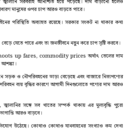
াবে জ্বালানি সরবরাহ অনিশ্চিত হয়ে পড়েছে। দাম বাড়ানো হলেও
 সাধারণ মানুষের ওপর চাপ আরও বাড়তে পারে।
লাইনের পরিস্থিতি অব্যাহত রয়েছে। সরকার সংকট না থাকার কথা
রও বেড়ে যেতে পারে এবং তা জনজীবনে নতুন করে চাপ সৃষ্টি করবে।
shoots up fares, commodity prices
অর্থাৎ তেলের দাম
র আশঙ্কা।
স্থানে সড়ক ও নৌপরিবহনের ভাড়া বেড়েছে এবং বাজারে নিত্যপণ্যের
 পরিবহন ব্যয় বৃদ্ধির কারণে আগামী দিনগুলোতে পণ্যের দাম আরও
জ্বালানির সঙ্গে সব খাতের সম্পর্ক থাকায় এর মূল্যবৃদ্ধি পুরো
 ভোগান্তি আরও বাড়বে।
অভিযোগ উঠেছে। কোথাও কোথাও যানবাহনের সংখ্যাও কম দেখা