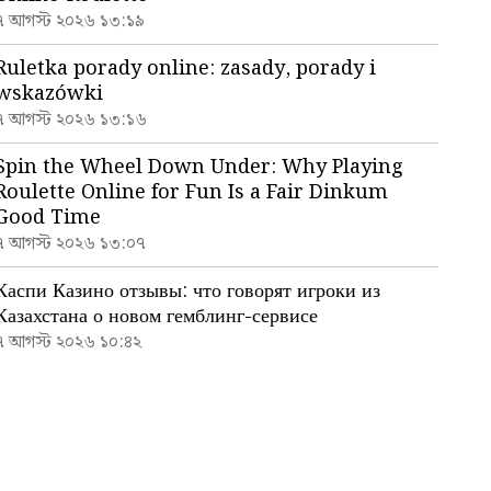
৭ আগস্ট ২০২৬ ১৩:১৯
Ruletka porady online: zasady, porady i
wskazówki
৭ আগস্ট ২০২৬ ১৩:১৬
Spin the Wheel Down Under: Why Playing
Roulette Online for Fun Is a Fair Dinkum
Good Time
৭ আগস্ট ২০২৬ ১৩:০৭
Каспи Казино отзывы: что говорят игроки из
Казахстана о новом гемблинг-сервисе
৭ আগস্ট ২০২৬ ১০:৪২