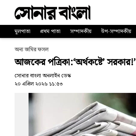
মূলপাতা
প্রথম পাতা
সম্পাদকীয়
উপ-সম্পাদকীয়
অন্য জমির ফসল
আজকের পত্রিকা:‘অর্থকষ্টে’ সরকার!’
সোনার বাংলা অনলাইন ডেস্ক
২০ এপ্রিল ২০২৬ ১১:৫৩