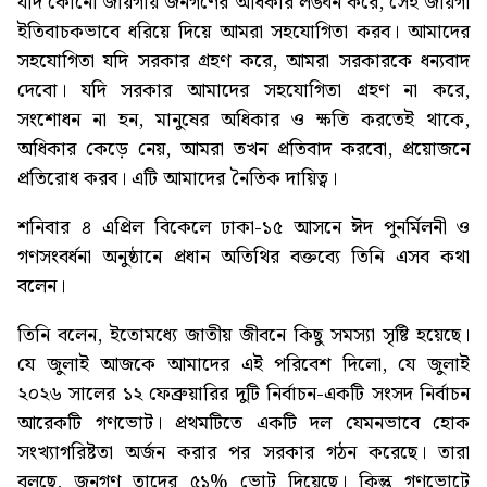
যদি কোনো জায়গায় জনগণের অধিকার লঙ্ঘন করে, সেই জায়গা
ইতিবাচকভাবে ধরিয়ে দিয়ে আমরা সহযোগিতা করব। আমাদের
সহযোগিতা যদি সরকার গ্রহণ করে, আমরা সরকারকে ধন্যবাদ
দেবো। যদি সরকার আমাদের সহযোগিতা গ্রহণ না করে,
সংশোধন না হন, মানুষের অধিকার ও ক্ষতি করতেই থাকে,
অধিকার কেড়ে নেয়, আমরা তখন প্রতিবাদ করবো, প্রয়োজনে
প্রতিরোধ করব। এটি আমাদের নৈতিক দায়িত্ব।
শনিবার ৪ এপ্রিল বিকেলে ঢাকা-১৫ আসনে ঈদ পুনর্মিলনী ও
গণসংবর্ধনা অনুষ্ঠানে প্রধান অতিথির বক্তব্যে তিনি এসব কথা
বলেন।
তিনি বলেন, ইতোমধ্যে জাতীয় জীবনে কিছু সমস্যা সৃষ্টি হয়েছে।
যে জুলাই আজকে আমাদের এই পরিবেশ দিলো, যে জুলাই
২০২৬ সালের ১২ ফেব্রুয়ারির দুটি নির্বাচন-একটি সংসদ নির্বাচন
আরেকটি গণভোট। প্রথমটিতে একটি দল যেমনভাবে হোক
সংখ্যাগরিষ্টতা অর্জন করার পর সরকার গঠন করেছে। তারা
বলছে, জনগণ তাদের ৫১% ভোট দিয়েছে। কিন্তু গণভোটে