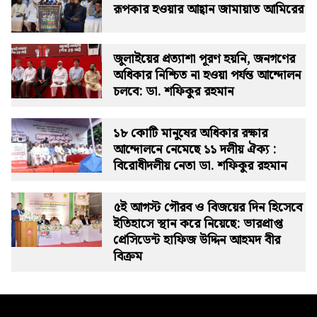
রূপকার হওয়ার আহ্বান জামায়াত আমিরের
জুলাইয়ের প্রত্যাশা পূরণ হয়নি, জনগণের
অধিকার নিশ্চিত না হওয়া পর্যন্ত আন্দোলন
চলবে: ডা. শফিকুর রহমান
১৮ কোটি মানুষের অধিকার রক্ষার
আন্দোলনে নেমেছে ১১ দলীয় ঐক্য :
বিরোধীদলীয় নেতা ডা. শফিকুর রহমান
৫ই আগস্ট গৌরব ও বিজয়ের দিন হিসেবে
ইতিহাসে স্থান করে নিয়েছে: ভারপ্রাপ্ত
প্রেসিডেন্ট হাফিজ উদ্দিন আহমদ বীর
বিক্রম