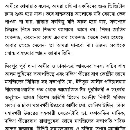
আমীরে জামায়াত বলেন, আমরা চাই না একদিনের জন্য ডিজিটাল
ক্লাস শুরু হয়ে যাক। তবে বাস্তবতার আলোকে যদি কোনো তেল
পাওয়া না যায়, রাস্তার সবকিছু যদি অচল হয়ে যায়, সবশেষে
সিদ্ধান্ত নিতে হবে শিক্ষার ব্যাপারে, আগে নয়। শিক্ষা জাতির
মেরুদন্ড, করোনার সময় একবার মেরুদন্ড ভেঙে দেয়া হয়েছে।
আবার ভেঙে দেবেন- তা আমরা মানবো না। এজন্য সবাইকে
সোচ্চার হওয়ার আহ্বান জানান তিনি।
মিরপুর পূর্ব থানা আমীর ও ঢাকা-১৫ আসনের সদস্য সচিব শাহ
আলম তুহিনের সভাপতিত্বে এবং দক্ষিণ পীরের বাগ কেন্দ্রীয় জামে
মসজিদের সিনিয়র সহ সভাপতি মো. ইউসুফ আলীর পরিচালনায়
পীরেরবাগবাসীর পক্ষ থেকে আয়োজিত ঈদ পুনর্মিলনী ও সংবর্ধনা
অনুষ্ঠানে আরও বিশেষ অতিথি ছিলেন কেন্দ্রীয় নির্বাহী পরিষদ
সদস্য ও ঢাকা মহানগরী উত্তরের আমীর মো. সেলিম উদ্দিন, ঢাকা
মহানগরী উত্তরের সহকারী সেক্রেটারি ডা. ফখরুদ্দিন মানিক,
দক্ষিণ পীরেরবাগ রাহাতুন্নেসা জামে মসজিদের সভাপতি শরিফ
আব্দুর রাজ্জাক, বিশিষ্ট সমাজসেবক ও চন্দ্রিমা সুপার মার্কেটের