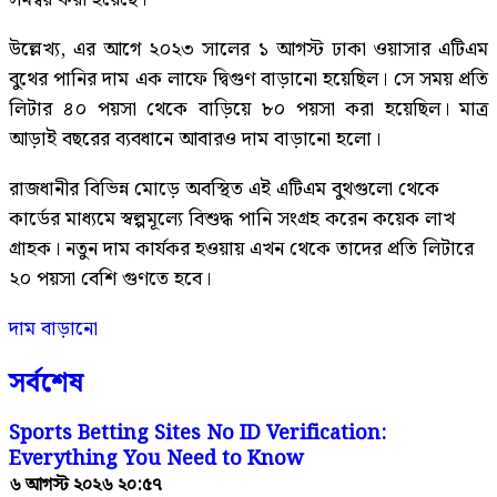
উল্লেখ্য, এর আগে ২০২৩ সালের ১ আগস্ট ঢাকা ওয়াসার এটিএম
বুথের পানির দাম এক লাফে দ্বিগুণ বাড়ানো হয়েছিল। সে সময় প্রতি
লিটার ৪০ পয়সা থেকে বাড়িয়ে ৮০ পয়সা করা হয়েছিল। মাত্র
আড়াই বছরের ব্যবধানে আবারও দাম বাড়ানো হলো।
রাজধানীর বিভিন্ন মোড়ে অবস্থিত এই এটিএম বুথগুলো থেকে
কার্ডের মাধ্যমে স্বল্পমূল্যে বিশুদ্ধ পানি সংগ্রহ করেন কয়েক লাখ
গ্রাহক। নতুন দাম কার্যকর হওয়ায় এখন থেকে তাদের প্রতি লিটারে
২০ পয়সা বেশি গুণতে হবে।
দাম বাড়ানো
সর্বশেষ
Sports Betting Sites No ID Verification:
Everything You Need to Know
৬ আগস্ট ২০২৬ ২০:৫৭