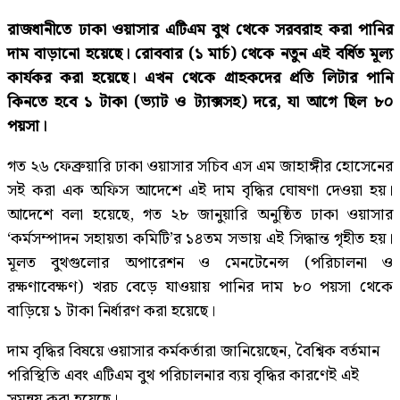
রাজধানীতে ঢাকা ওয়াসার এটিএম বুথ থেকে সরবরাহ করা পানির
দাম বাড়ানো হয়েছে। রোববার (১ মার্চ) থেকে নতুন এই বর্ধিত মূল্য
কার্যকর করা হয়েছে। এখন থেকে গ্রাহকদের প্রতি লিটার পানি
কিনতে হবে ১ টাকা (ভ্যাট ও ট্যাক্সসহ) দরে, যা আগে ছিল ৮০
পয়সা।
গত ২৬ ফেব্রুয়ারি ঢাকা ওয়াসার সচিব এস এম জাহাঙ্গীর হোসেনের
সই করা এক অফিস আদেশে এই দাম বৃদ্ধির ঘোষণা দেওয়া হয়।
আদেশে বলা হয়েছে, গত ২৮ জানুয়ারি অনুষ্ঠিত ঢাকা ওয়াসার
‘কর্মসম্পাদন সহায়তা কমিটি’র ১৪তম সভায় এই সিদ্ধান্ত গৃহীত হয়।
মূলত বুথগুলোর অপারেশন ও মেনটেনেন্স (পরিচালনা ও
রক্ষণাবেক্ষণ) খরচ বেড়ে যাওয়ায় পানির দাম ৮০ পয়সা থেকে
বাড়িয়ে ১ টাকা নির্ধারণ করা হয়েছে।
দাম বৃদ্ধির বিষয়ে ওয়াসার কর্মকর্তারা জানিয়েছেন, বৈশ্বিক বর্তমান
পরিস্থিতি এবং এটিএম বুথ পরিচালনার ব্যয় বৃদ্ধির কারণেই এই
সমন্বয় করা হয়েছে।