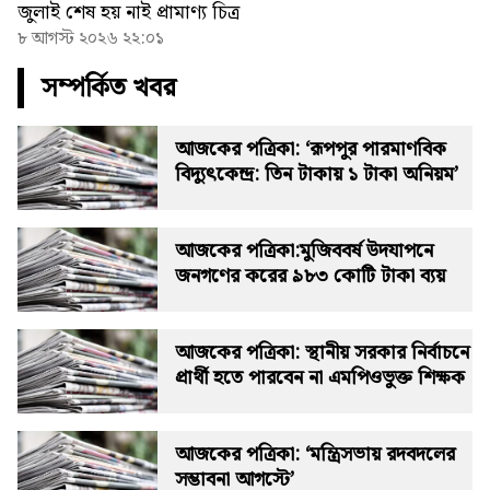
জুলাই শেষ হয় নাই প্রামাণ্য চিত্র
৮ আগস্ট ২০২৬ ২২:০১
সম্পর্কিত খবর
আজকের পত্রিকা: ‘রূপপুর পারমাণবিক
বিদ্যুৎকেন্দ্র: তিন টাকায় ১ টাকা অনিয়ম’
আজকের পত্রিকা:মুজিববর্ষ উদযাপনে
জনগণের করের ৯৮৩ কোটি টাকা ব্যয়
আজকের পত্রিকা: স্থানীয় সরকার নির্বাচনে
প্রার্থী হতে পারবেন না এমপিওভুক্ত শিক্ষক
আজকের পত্রিকা: ‘মন্ত্রিসভায় রদবদলের
সম্ভাবনা আগস্টে’