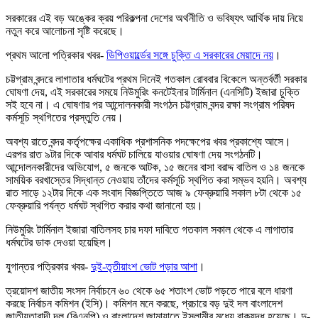
সরকারের এই বড় অঙ্কের ক্রয় পরিকল্পনা দেশের অর্থনীতি ও ভবিষ্যৎ আর্থিক দায় নিয়ে
নতুন করে আলোচনা সৃষ্টি করেছে।
প্রথম আলো পত্রিকার খবর-
ডিপিওয়ার্ল্ডের সঙ্গে চুক্তি এ সরকারের মেয়াদে নয়
।
চট্টগ্রাম বন্দরে লাগাতার ধর্মঘটের প্রথম দিনেই গতকাল রোববার বিকেলে অন্তর্বর্তী সরকার
ঘোষণা দেয়, এই সরকারের সময়ে নিউমুরিং কনটেইনার টার্মিনাল (এনসিটি) ইজারা চুক্তি
সই হবে না। এ ঘোষণার পর আন্দোলনকারী সংগঠন চট্টগ্রাম বন্দর রক্ষা সংগ্রাম পরিষদ
কর্মসূচি স্থগিতের প্রস্তুতি নেয়।
অবশ্য রাতে বন্দর কর্তৃপক্ষের একাধিক প্রশাসনিক পদক্ষেপের খবর প্রকাশ্যে আসে।
এরপর রাত ৯টার দিকে আবার ধর্মঘট চালিয়ে যাওয়ার ঘোষণা দেয় সংগঠনটি।
আন্দোলনকারীদের অভিযোগ, ৫ জনকে আটক, ১৫ জনের বাসা বরাদ্দ বাতিল ও ১৪ জনকে
সাময়িক বরখাস্তের সিদ্ধান্ত নেওয়ায় তাঁদের কর্মসূচি স্থগিত করা সম্ভব হয়নি। অবশ্য
রাত সাড়ে ১২টার দিকে এক সংবাদ বিজ্ঞপ্তিতে আজ ৯ ফেব্রুয়ারি সকাল ৮টা থেকে ১৫
ফেব্রুয়ারি পর্যন্ত ধর্মঘট স্থগিত করার কথা জানানো হয়।
নিউমুরিং টার্মিনাল ইজারা বাতিলসহ চার দফা দাবিতে গতকাল সকাল থেকে এ লাগাতার
ধর্মঘটের ডাক দেওয়া হয়েছিল।
যুগান্তর পত্রিকার খবর-
দুই-তৃতীয়াংশ ভোট পড়ার আশা
।
ত্রয়োদশ জাতীয় সংসদ নির্বাচনে ৬০ থেকে ৬৫ শতাংশ ভোট পড়তে পারে বলে ধারণা
করছে নির্বাচন কমিশন (ইসি)। কমিশন মনে করছে, প্রচারে বড় দুই দল বাংলাদেশ
জাতীয়তাবাদী দল (বিএনপি) ও বাংলাদেশ জামায়াতে ইসলামীর মধ্যে বাকযুদ্ধ হয়েছে। দু-