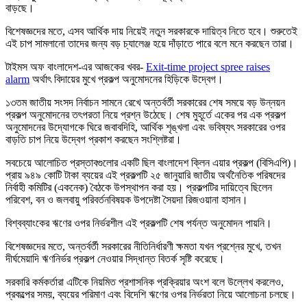
বাড়ছে।
বিশেষজ্ঞদের মতে, এসব আর্থিক দায় নিয়েই নতুন সরকারকে দায়িত্ব নিতে হবে। শুরুতেই
এই চাপ সামলানো তাদের জন্য বড় চ্যালেঞ্জ হয়ে দাঁড়াতে পারে বলে মনে করছেন তারা।
টাইমস অফ বাংলাদেশ-এর আজকের খবর-
Exit-time project spree raises
alarm
অর্থাৎ বিদায়ের মুখে প্রকল্প অনুমোদনের হিড়িকে উদ্বেগ।
১৩তম জাতীয় সংসদ নির্বাচন সামনে রেখে অন্তর্বর্তী সরকারের শেষ সময়ে বড় উন্নয়ন
প্রকল্প অনুমোদনের তৎপরতা নিয়ে প্রশ্ন উঠেছে। শেষ মুহূর্তে একের পর এক প্রকল্প
অনুমোদনের উদ্যোগকে ঘিরে জবাবদিহি, আর্থিক শৃঙ্খলা এবং ভবিষ্যৎ সরকারের ওপর
বাড়তি চাপ নিয়ে উদ্বেগ প্রকাশ করছেন সংশ্লিষ্টরা।
সবচেয়ে আলোচিত প্রস্তাবগুলোর একটি ছিল বাংলাদেশ ক্লিন এয়ার প্রকল্প (বিসিএপি)।
প্রায় ৯৪৯ কোটি টাকা ব্যয়ের এই প্রকল্পটি ২৫ জানুয়ারি জাতীয় অর্থনৈতিক পরিষদের
নির্বাহী কমিটির (একনেক) বৈঠকে উপস্থাপন করা হয়। প্রকল্পটির দায়িত্বে ছিলেন
পরিবেশ, বন ও জলবায়ু পরিবর্তনবিষয়ক উপদেষ্টা সৈয়দা রিজওয়ানা হাসান।
বিশ্বব্যাংকের ঋণের ওপর নির্ভরশীল এই প্রকল্পটি শেষ পর্যন্ত অনুমোদন পায়নি।
বিশেষজ্ঞদের মতে, অন্তর্বর্তী সরকারের নীতিনির্ধারণী ক্ষমতা যখন প্রশ্নের মুখে, তখন
দীর্ঘমেয়াদি ঋণনির্ভর প্রকল্প নেওয়ার সিদ্ধান্ত বিতর্ক সৃষ্টি করেছে।
সরকারি কর্মকর্তারা এটিকে নিয়মিত প্রশাসনিক প্রক্রিয়ার অংশ বলে উল্লেখ করলেও,
প্রকল্পের সময়, ব্যয়ের পরিমাণ এবং বিদেশি ঋণের ওপর নির্ভরতা নিয়ে আলোচনা চলছে।