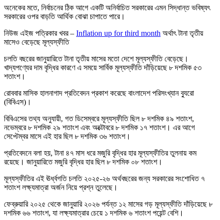
অনেকের মতে, নির্বাচনের ঠিক আগে একটি অনির্বাচিত সরকারের এমন সিদ্ধান্ত ভবিষ্যৎ
সরকারের ওপর বাড়তি আর্থিক বোঝা চাপাতে পারে।
নিউজ এইজ পত্রিকার খবর –
Inflation up for third month
অর্থাৎ টানা তৃতীয়
মাসেও বেড়েছে মূল্যস্ফীতি
চলতি বছরের জানুয়ারিতে টানা তৃতীয় মাসের মতো দেশে মূল্যস্ফীতি বেড়েছে।
খাদ্যপণ্যের দাম বৃদ্ধির কারণে এ সময়ে সার্বিক মূল্যস্ফীতি দাঁড়িয়েছে ৮ দশমিক ৫৩
শতাংশ।
রোববার মাসিক হালনাগাদ প্রতিবেদন প্রকাশ করেছে বাংলাদেশ পরিসংখ্যান ব্যুরো
(বিবিএস)।
বিবিএসের তথ্য অনুযায়ী, গত ডিসেম্বরে মূল্যস্ফীতি ছিল ৮ দশমিক ৪৯ শতাংশ,
নভেম্বরে ৮ দশমিক ২৯ শতাংশ এবং অক্টোবরে ৮ দশমিক ১৭ শতাংশ। এর আগে
সেপ্টেম্বর মাসে এই হার ছিল ৮ দশমিক ৩৬ শতাংশ।
প্রতিবেদনে বলা হয়, টানা ৪৭ মাস ধরে মজুরি বৃদ্ধির হার মূল্যস্ফীতির তুলনায় কম
রয়েছে। জানুয়ারিতে মজুরি বৃদ্ধির হার ছিল ৮ দশমিক ০৮ শতাংশ।
মূল্যস্ফীতির এই ঊর্ধ্বগতি চলতি ২০২৫-২৬ অর্থবছরের জন্য সরকারের সংশোধিত ৭
শতাংশ লক্ষ্যমাত্রা অর্জন নিয়ে প্রশ্ন তুলেছে।
ফেব্রুয়ারি ২০২৫ থেকে জানুয়ারি ২০২৬ পর্যন্ত ১২ মাসের গড় মূল্যস্ফীতি দাঁড়িয়েছে ৮
দশমিক ৬৬ শতাংশ, যা লক্ষ্যমাত্রার চেয়ে ১ দশমিক ৬ শতাংশ পয়েন্ট বেশি।