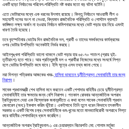
একটি ছাড়া নির্বাচনের পরিবেশ-পরিস্থিতি নষ্ট করার মতো বড় ঘটনা ঘটেনি।
এতে ভোটারদের মধ্যে এক ধরনের উৎসাহ রয়েছে। কিন্তু নির্বাচনে আওয়ামী লীগ ও
সহযোগী দলের অংশ না নেওয়া, বিদ্যমান রাজনৈতিক পরিস্থিতি ও পোস্টাল ব্যালটে
কাঙ্ক্ষিত লক্ষ্য অর্জন না হওয়ায় নির্বাচন কমিশনারদের মধ্যে ভোট পড়ার হার নিয়ে এমনই
ধারণা তৈরি হয়েছে।
তবে বৃহস্পতিবার ভোটের দিন রাজনৈতিক দল, প্রার্থী ও তাদের সমর্থকদের কার্যক্রমের
ওপর ভোটার উপস্থিতি অনেকটাই নির্ভর করছে।
আইনশৃঙ্খলা পরিস্থিতি ভালো থাকলে ভোট পড়ার হার ৬৫-৭০ শতাংশ (প্রায় দুই-
তৃতীয়াংশ) হতে পারে। আর প্রতিদ্বন্দ্বী দল ও প্রার্থীরা নিজেদের মধ্যে সংঘর্ষে লিপ্ত
হলে ভোটার উপস্থিতি কমে যাবে। ইসি সূত্রে এসব তথ্য জানা গেছে।
নয়া দিগন্ত পত্রিকার আজকের খবর-
হাসিনা ভাবতেন দুর্নীতিগ্রস্ত সেনাবাহিনী তার জন্য
নিরাপদ
।
সাবেক প্রধানমন্ত্রী শেখ হাসিনা মনে করতেন একটি পেশাদার বাহিনীর চেয়ে দুর্নীতিগ্রস্ত
সেনাবাহিনীই তার ক্ষমতার জন্য বেশি নিরাপদ। গতকাল রোববার আন্তর্জাতিক অপরাধ
ট্রাইব্যুনালে দেয়া এক বিস্ফোরক জবানবন্দীতে এ কথা বলেন সাবেক সেনাবাহিনী প্রধান
জেনারেল (অব:) ইকবাল করিম ভূঁইয়া। একইসাথে তিনি তুলে ধরেন কিভাবে তৎকালীন
সরকার ও একটি বিশেষ চক্র সেনাবাহিনীকে গুম-খুনের মতো মানবতাবিরোধী অপরাধে লিপ্ত
করে বাহিনীর পেশাদারিত্ব ধ্বংস করেছিল।
আন্তর্জাতিক অপরাধ ট্রাইব্যুনাল-১ এর চেয়ারম্যান বিচারপতি মো: গোলাম মর্তূজা