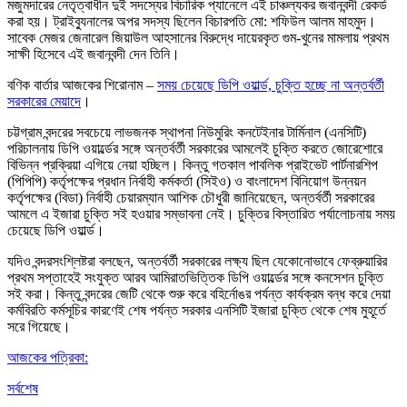
মজুমদারের নেতৃত্বাধীন দুই সদস্যের বিচারিক প্যানেলে এই চাঞ্চল্যকর জবানবন্দী রেকর্ড
করা হয়। ট্রাইব্যুনালের অপর সদস্য ছিলেন বিচারপতি মো: শফিউল আলম মাহমুদ।
সাবেক মেজর জেনারেল জিয়াউল আহসানের বিরুদ্ধে দায়েরকৃত গুম-খুনের মামলায় প্রথম
সাক্ষী হিসেবে এই জবানবন্দী দেন তিনি।
বণিক বার্তার আজকের শিরোনাম –
সময় চেয়েছে ডিপি ওয়ার্ল্ড, চুক্তি হচ্ছে না অন্তর্বর্তী
সরকারের মেয়াদে
।
চট্টগ্রাম বন্দরের সবচেয়ে লাভজনক স্থাপনা নিউমুরিং কনটেইনার টার্মিনাল (এনসিটি)
পরিচালনায় ডিপি ওয়ার্ল্ডের সঙ্গে অন্তর্বর্তী সরকারের আমলেই চুক্তি করতে জোরেশোরে
বিভিন্ন প্রক্রিয়া এগিয়ে নেয়া হচ্ছিল। কিন্তু গতকাল পাবলিক প্রাইভেট পার্টনারশিপ
(পিপিপি) কর্তৃপক্ষের প্রধান নির্বাহী কর্মকর্তা (সিইও) ও বাংলাদেশ বিনিয়োগ উন্নয়ন
কর্তৃপক্ষের (বিডা) নির্বাহী চেয়ারম্যান আশিক চৌধুরী জানিয়েছেন, অন্তর্বর্তী সরকারের
আমলে এ ইজারা চুক্তি সই হওয়ার সম্ভাবনা নেই। চুক্তির বিস্তারিত পর্যালোচনায় সময়
চেয়েছে ডিপি ওয়ার্ল্ড।
যদিও বন্দরসংশ্লিষ্টরা বলছেন, অন্তর্বর্তী সরকারের লক্ষ্য ছিল যেকোনোভাবে ফেব্রুয়ারির
প্রথম সপ্তাহেই সংযুক্ত আরব আমিরাতভিত্তিক ডিপি ওয়ার্ল্ডের সঙ্গে কনসেশন চুক্তি
সই করা। কিন্তু বন্দরের জেটি থেকে শুরু করে বহির্নোঙর পর্যন্ত কার্যক্রম বন্ধ করে দেয়া
কর্মবিরতি কর্মসূচির কারণেই শেষ পর্যন্ত সরকার এনসিটি ইজারা চুক্তি থেকে শেষ মুহূর্তে
সরে গিয়েছে।
আজকের পত্রিকা:
সর্বশেষ