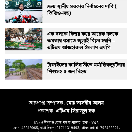
দ্রুত স্থানীয় সরকার নির্বাচনের দাবি (
ভিডিও-সহ)
এক দলকে বিদায় করে আরেক দলকে
ক্ষমতায় বসাতে জুলাই বিপ্লব হয়নি –
এটিএম আজহারুল ইসলাম এমপি
টাঙ্গাইলের কালিহাতীতে মর্মান্তিকদুর্ঘটনায়
শিশুসহ ৫ জন নিহত
ভারপ্রাপ্ত সম্পাদক:
মোঃ তাসনীম আলম
প্রকাশক:
এটিএম সিরাজুল হক
৪২৩ এলিফ্যান্ট রোড, বড় মগবাজার, ঢাকা - ১২১৭
ফোন: 48319065, বার্তা বিভাগ: 01711319493, গ্রামবাংলা: 01792483321,