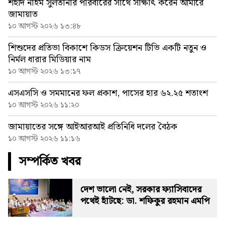
শহীদ নাইম সুলতানার পরিবারের সাথে সাক্ষাৎ করেন আমীরে
জামায়াত
১০ আগস্ট ২০২৬ ১৩:৪৮
শিশুদের প্রতিভা বিকাশে কিডস ক্রিয়েশন টিভি একটি নতুন ও
নির্মল ধারার মিডিয়ার নাম
১০ আগস্ট ২০২৬ ১৩:১৭
এসএসসি ও সমমানের ফল প্রকাশ, পাসের হার ৬২.২৫ শতাংশ
১০ আগস্ট ২০২৬ ১১:২০
জামায়াতের সঙ্গে আইআরআই প্রতিনিধি দলের বৈঠক
১০ আগস্ট ২০২৬ ১১:১৬
সম্পর্কিত খবর
দেশ ভালো নেই, সরকার ফ্যাসিবাদের
পথেই হাঁটছে: ডা. শফিকুর রহমান এমপি