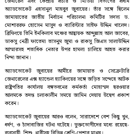
জেনারেল এবং কেন্দ্রীয় প্রচার ও মিডিয়া বিভাগের প্রধান
অ্যাডভোকেট এহসানুল মাহবুব জুবায়ের। তাঁর সঙ্গে ছিলেন
জামায়াতের জাতীয় নির্বাচন পরিচালনা কমিটির সদস্য ড.
মোশাররফ হোসেন মাসুদ ও ব্যারিস্টার সাইফ উদ্দিন খালেদ।
ব্রিফিংয়ে তিনি ইনকিলাব মঞ্চের আহ্বায়ক আব্দুল্লাহ আল জাবের,
ডাকসু নেত্রী ফাতেমা তাসনুম জুমা ও রাকসু জিএস সালাউদ্দিন
আম্মারসহ শতাধিক নেতার উপর হামলা চালিয়ে আহত করার
নিন্দা জানান।
অ্যাডভোকেট জুবায়ের আমীরে জামায়াত ও সেক্রেটারি
জেনারেলের এক্স হ্যান্ডেল হ্যাকিংয়ের সঙ্গে জড়িত সন্দেহে আটক
রাষ্ট্রপতির কার্যালয় বঙ্গভবনের কর্মকর্তা মোহাম্মদ ছরওয়ার
আলমকে তদন্ত চলাকালীন সময়ে জামিন দেয়ায় উদ্বেগ প্রকাশ
করেন।
অ্যাডভোকেট জুবায়ের আরও বলেন, সারাদেশে বেশ কিছু খুন,
ধর্ষণ, ও চাঁদাবাজির ঘটনা ঘটেছে। ভুক্তভোগীদের মধ্যে রয়েছে-
ব্যবসায়ী, শিশু, নারীসহ বিভিন্ন শ্রেণি-পেশার মানুষ।