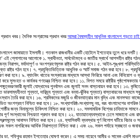
প্রধান খবর। দৈনিক সংগ্রামের প্রধান খবর
আমরা বৈষম্যহীন আধুনিক বাংলাদেশ গড়তে চা
বাংলাদেশ জামায়াতে ইসলামী। গতকাল রাজধানীর একটি হোটেলে ইশতেহার তুলে ধরে দলটি। এ
’ এই শ্লোগানের আলোকে ১. স্বাধীনতা, সার্বভৌমত্ব ও জাতীয় স্বার্থে আপসহীন রাষ্ট্র গ
্য নিরাপদ, মর্যাদাপূর্ণ ও অংশগ্রহণমূলক রাষ্ট্র গঠন করা হবে। ৫. আইন-শৃঙ্খলা পরিস্থিতির সা
ুক্ত রাষ্ট্র গঠন হবে। ৭. প্রযুক্তিভিত্তিক আধুনিক ও স্মার্ট সমাজ গঠন করা হবে। ৮. প্রযুক্তি,
রণ করা হবে। ৯. ব্যাংকিং খাতের সংস্কারের মাধ্যমে আস্থা ফিরিয়ে আনা এবং বিনিয়োগ ও ব্
শালী করে সুসংহত ও কার্যকর গণতন্ত্র নিশ্চিত করা হবে। ১১. বিগত সময়ে রাষ্ট্রীয় পৃষ্ঠপোষকত
গুত্ববরণকারী জুলাই যোদ্ধাদের পুনর্বাসন এবং জুলাই সনদ বাস্তবায়ন করা হবে। ১৩. কৃষিতে 
ারসাম্যহীনতা শূন্যতা, দারিদ্র্য শূন্যতা এবং বন্যা-ঝুঁকির শূন্যতা) বাস্তবায়নের মাধ্যমে স
 কর্মসংস্থান তৈরি করা হবে। ১৬. শ্রমিকদের মজুরি ও জীবনযাত্রার মান বৃদ্ধি এবং মানসম্মত ক
ত অংশগ্রহণ নিশ্চিত করা হবে। ১৮. সংখ্যাগরিষ্ঠ-সংখ্যালঘু নয়, বরং বাংলাদেশের নাগরিক হিস
্ঠীর জন্য বিনামূল্যে চিকিৎসা নিশ্চিত করা হবে। ২০. সমসাময়িক বিশ্বের চাহিদাকে সামনে রেখ
াহিদার পূর্ণ সংস্থানের নিশ্চয়তা প্রদান করা হবে। ২২. যাতায়াতব্যবস্থাকে ঢেলে সাজানো 
্পমূল্যে আবাসন নিশ্চিত করা হবে। ২৪. ফ্যাসিবাদী ব্যবস্থার পূর্ণ বিলোপ ঘটিয়ে বিচার ও সংস
 এবং সকল নাগরিকের আর্থিক নিরাপত্তা নিশ্চিত করা। এবং ২৬. সকল পর্যায়ে স্বচ্ছতা ও জবাবদিহ
মীর ডা. শফিকুর রহমান ইশতেহার ঘোষণা করেন। এ সময় নায়েবে আমীর ও সাবেক এমপি মাওল