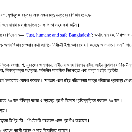
িযোগ, ঘৃণামূলক বক্তব্য এবং লক্ষ্যবস্তু মন্তব্যের শিকার হয়েছেন।
যাতনে মানসিক স্বাস্থেতর যে ক্ষতি তা সহ্য করা কঠিন।
র খবরের শিরোনাম—
‘Just, humane and safe Bangladesh’
; অর্থাৎ মানবিক, নিরাপদ ও
োচ্চ অগ্রাধিকার দেওয়ার কথা জানিয়ে নির্বাচনী ইশতেহার ঘোষণা করেছে জামায়াত। দলটি 
ংলাদেশ, যুবকদের ক্ষমতায়ন, নারীদের জন্য নিরাপদ রাষ্ট্র, আইনশৃঙ্খলার সার্বিক উন্নয়ন, দুর
া, শিক্ষাব্যবস্থা সংস্কার, সর্বজনীন সামাজিক নিরাপত্তা এবং কল্যাণ রাষ্ট্র প্রতিষ্ঠা।
 ইশতেহার ঘোষণা করেছে। ক্ষমতায় এলে রাষ্ট্র পরিচালনায় সর্বত্র শরিয়াহর প্রাধান্য দে
য়ের ৭৯ জন বিভিন্ন দলের ও স্বতন্ত্র প্রার্থী হিসেবে প্রতিদ্বন্দ্বিতা করছেন ৭৯ জন।
্যস্ত।
োত্তর ডিগ্রিধারী। পিএইচডি করেছেন এমন প্রার্থীও রয়েছেন।
র ১৬ শতাংশ প্রার্থী আইন পেশায় নিয়োজিত আছেন।