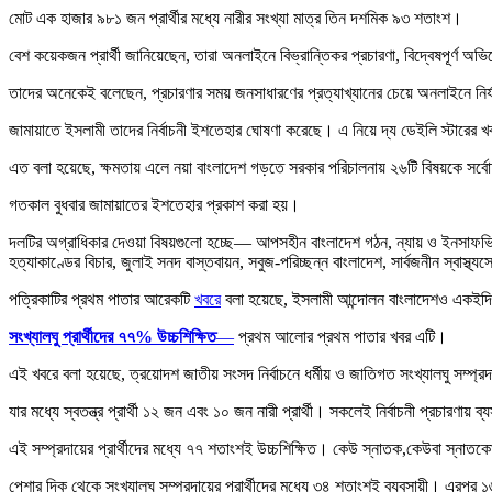
মোট এক হাজার ৯৮১ জন প্রার্থীর মধ্যে নারীর সংখ্যা মাত্র তিন দশমিক ৯৩ শতাংশ।
বেশ কয়েকজন প্রার্থী জানিয়েছেন, তারা অনলাইনে বিভ্রান্তিকর প্রচারণা, বিদ্বেষপূর্ণ অভ
তাদের অনেকেই বলেছেন, প্রচারণার সময় জনসাধারণের প্রত্যাখ্যানের চেয়ে অনলাইনে নির্
জামায়াতে ইসলামী তাদের নির্বাচনী ইশতেহার ঘোষণা করেছে। এ নিয়ে দ্য ডেইলি স্টারে
এত বলা হয়েছে, ক্ষমতায় এলে নয়া বাংলাদেশ গড়তে সরকার পরিচালনায় ২৬টি বিষয়কে সর্ব
গতকাল বুধবার জামায়াতের ইশতেহার প্রকাশ করা হয়।
দলটির অগ্রাধিকার দেওয়া বিষয়গুলো হচ্ছে— আপসহীন বাংলাদেশ গঠন, ন্যায় ও ইনসাফভিত্তিক বা
হত্যাকাণ্ডের বিচার, জুলাই সনদ বাস্তবায়ন, সবুজ-পরিচ্ছন্ন বাংলাদেশ, সার্বজনীন স্বাস্থ্যসেব
পত্রিকাটির প্রথম পাতার আরেকটি
খবরে
বলা হয়েছে, ইসলামী আন্দোলন বাংলাদেশও একইদিনে
সংখ্যালঘু প্রার্থীদের ৭৭% উচ্চশিক্ষিত
—
প্রথম আলোর প্রথম পাতার খবর এটি।
এই খবরে বলা হয়েছে, ত্রয়োদশ জাতীয় সংসদ নির্বাচনে ধর্মীয় ও জাতিগত সংখ্যালঘু সম্প্রদা
যার মধ্যে স্বতন্ত্র প্রার্থী ১২ জন এবং ১০ জন নারী প্রার্থী। সকলেই নির্বাচনী প্রচারণায় ব
এই সম্প্রদায়ের প্রার্থীদের মধ্যে ৭৭ শতাংশই উচ্চশিক্ষিত। কেউ স্নাতক,কেউবা স্নাতক
পেশার দিক থেকে সংখ্যালঘু সম্প্রদায়ের প্রার্থীদের মধ্যে ৩৪ শতাংশই ব্যবসায়ী। এরপ