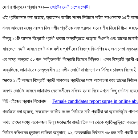
দেশ রূপান্তরের প্রধান খবর—
জোটের ভোট চাপের ভোট
।
এই প্রতিবেদনে বলা হয়েছে, ত্রয়োদশ জাতীয় সংসদ নির্বাচনে শরিক দলগুলোকে ১৫টি আস
এসব আসনের মধ্যে নয়জন নিজ দলীয় প্রতীকে এবং ছয়জন ধানের শীষ নিয়ে নির্বাচন করছ
কিন্তু ১২টি আসনে বিদ্রোহী প্রার্থী থাকায় অস্বস্তিতে পড়েছে বিএনপি এবং তাদের মনোনী
সারাদেশে ৭৯টি আসনে জোট এবং দলীয় প্রার্থীদের বিরুদ্ধে বিএনপির ৯২ জন নেতা স্বতন্ত্র প্
এর মধ্যে অন্তত ৩০ জন ‘শক্তিশালী’ বিদ্রোহী হিসেবে চিহ্নিত। এসব বিদ্রোহী প্রার্থী 
অন্যদিকে, জামায়াতের নেতৃত্বাধীন ১১ দলীয় জোটে সারাদেশে সব মিলিয়ে চারজন বিদ্রোহী প
শুরুতে ১১টি আসনে বিদ্রোহী প্রার্থী থাকলেও প্রার্থীদের সঙ্গে আলোচনা করে তাদের নির্বা
অবশ্য জোটের আসনে জামায়াত নেতাকর্মীদের সক্রিয় হওয়া নিয়ে এখনো কিছু দোটানা রয়েছ
নিউ এইজের প্রধান শিরোনাম—
Female candidates report surge in online ab
খবরটিতে বলা হয়েছে, ত্রয়োদশ জাতীয় সংসদ নির্বাচনে নারী প্রার্থীরা বট অ্যাকাউন্টের পা
অথচ তাদের মধ্যে একেকজন ভিন্ন মতাদর্শের রাজনৈতিক দল থেকে প্রতিদ্বন্দ্বিতা করছেন; ক
নির্বাচন কমিশনের চূড়ান্ত তালিকা অনুসারে, ১২ ফেব্রুয়ারির নির্বাচনে ৭৮ জন নারী প্রার্থ