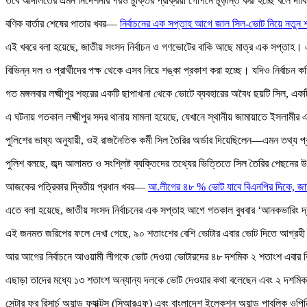
তবে আদালতের এমন নির্দেশনার পরও চুক্তির প্রক্রিয়া গোপনে চূড়ান্ত করা হচ্ছে বলে দাবি ক
বণিক বার্তার শেষের পাতার খবর—
নির্বাচনের এক সপ্তাহ আগে জাল সিল-ভোট নিয়ে নতুন 
এই খবরে বলা হয়েছে, জাতীয় সংসদ নির্বাচন ও গণভোটের বাকি আছে মাত্র এক সপ্তাহ। এম
বিভিন্ন দল ও প্রার্থীদের পক্ষ থেকে এসব নিয়ে শঙ্কা প্রকাশ করা হচ্ছে। যদিও নির্ব
গত মঙ্গলবার লক্ষ্মীপুর শহরের একটি ছাপাখানা থেকে ভোটে ব্যবহারের অবৈধ ছয়টি সিল, 
এ ঘটনায় গতকাল লক্ষ্মীপুর সদর থানায় মামলা হয়েছে, যেখানে স্থানীয় জামায়াতে ইসলামী
পুলিশের ভাষ্য অনুযায়ী, ওই রাজনৈতিক কর্মী সিল তৈরির অর্ডার দিয়েছিলেন—এমন তথ্য প্
পুলিশ বলছে, জব্দ আলামত ও সংশ্লিষ্ট ব্যক্তিদের তথ্যের ভিত্তিতে সিল তৈরির পেছনের উদ
আজকের পত্রিকার দ্বিতীয় প্রধান খবর—
আ.লীগের ৪৮ % ভোট যাবে বিএনপির দিকে, জা
এতে বলা হয়েছে, জাতীয় সংসদ নির্বাচনের এক সপ্তাহ আগে গতকাল বুধবার ‘আনকভারিং দ্
এই জনমত জরিপের ফলে দেখা গেছে, ৯০ শতাংশের বেশি ভোটার এবার ভোট দিতে আগ্রহী
আর আগের নির্বাচনে আওয়ামী লীগকে ভোট দেওয়া ভোটারদের ৪৮ দশমিক ২ শতাংশ এবার
এছাড়া তাদের মধ্যে ১৩ শতাংশ অন্যান্য দলকে ভোট দেওয়ার কথা বলেছেন এবং ২ দশমিক
সেন্টার ফর রিসার্চ অ্যান্ড ফ্যাক্টস (সিআরএফ) এবং বাংলাদেশ ইলেকশন অ্যান্ড পাবলি