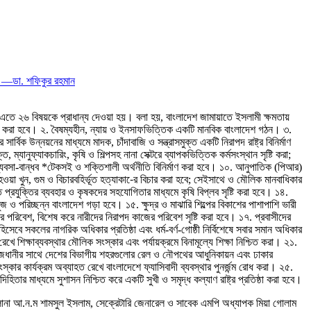
ই —ডা. শফিকুর রহমান
তে ২৬ বিষয়কে প্রাধান্য দেওয়া হয়। বলা হয়, বাংলাদেশ জামায়াতে ইসলামী ক্ষমতায়
ঠন করা হবে। ২. বৈষম্যহীন, ন্যায় ও ইনসাফভিত্তিক একটি মানবিক বাংলাদেশ গঠন। ৩.
র্বিক উন্নয়নের মাধ্যমে মাদক, চাঁদাবাজি ও সন্ত্রাসমুক্ত একটি নিরাপদ রাষ্ট্র বিনির্মাণ
 ম্যানুফ্যাকচারিং, কৃষি ও শিল্পসহ নানা সেক্টরে ব্যাপকভিত্তিক কর্মসংস্থান সৃষ্টি করা;
যবসা-বান্ধব *টেকসই ও শক্তিশালী অর্থনীতি বিনির্মাণ করা হবে। ১০. আনুপাতিক (পিআর)
ায় হওয়া খুন, গুম ও বিচারবহির্ভূত হত্যাকা-ের বিচার করা হবে; সেইসাথে ও মৌলিক মানবাধিকার
প্রযুক্তির ব্যবহার ও কৃষকদের সহযোগিতার মাধ্যমে কৃষি বিপ্লব সৃষ্টি করা হবে। ১৪.
বুজ ও পরিচ্ছন্ন বাংলাদেশ গড়া হবে। ১৫. ক্ষুদ্র ও মাঝারি শিল্পের বিকাশের পাশাপাশি ভারী
াজের পরিবেশ, বিশেষ করে নারীদের নিরাপদ কাজের পরিবেশ সৃষ্টি করা হবে। ১৭. প্রবাসীদের
েবে সকলের নাগরিক অধিকার প্রতিষ্ঠা এবং ধর্ম-বর্ণ-গোষ্ঠী নির্বিশেষে সবার সমান অধিকার
ে শিক্ষাব্যবস্থার মৌলিক সংস্কার এবং পর্যায়ক্রমে বিনামূল্যে শিক্ষা নিশ্চিত করা। ২১.
এবং রাজধানীর সাথে দেশের বিভাগীয় শহরগুলোর রেল ও নৌপথের আধুনিকায়ন এবং ঢাকার
্কার কার্যক্রম অব্যাহত রেখে বাংলাদেশে ফ্যাসিবাদী ব্যবস্থার পুনর্জন্ম রোধ করা। ২৫.
িতার মাধ্যমে সুশাসন নিশ্চিত করে একটি সুখী ও সমৃদ্ধ কল্যাণ রাষ্ট্র প্রতিষ্ঠা করা হবে।
ানা আ.ন.ম শামসুল ইসলাম, সেক্রেটারি জেনারেল ও সাবেক এমপি অধ্যাপক মিয়া গোলাম