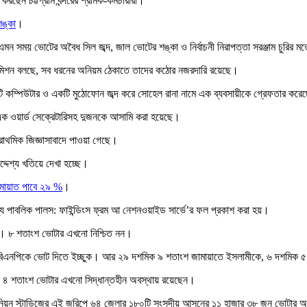
রছেন চট্টগ্রাম বন্দরের শ্রমিক-কর্মচারীরা।
শঙ্কা
।
ন সময় ভোটের অবৈধ সিল জব্দ, জাল ভোটের শঙ্কা ও নির্বাচনী নিরাপত্তা সরঞ্জাম চুরির
াচন কমিশন বলছে, সব ধরনের অনিয়ম ঠেকাতে তাদের কঠোর নজরদারি রয়েছে।
একটি কম্পিউটার ও একটি মুঠোফোন জব্দ করে সোহেল রানা নামে এক ব্যবসায়ীকে গ্রেফতার করে
র এক ওয়ার্ড সেক্রেটারিসহ দুজনকে আসামি করা হয়েছে।
রাথমিক জিজ্ঞাসাবাদে পাওয়া গেছে।
্দেশ্য খতিয়ে দেখা হচ্ছে।
মায়াত পাবে ২৯ %
।
য পাবলিক পালস: ফাইন্ডিংস ফ্রম আ নেশনওয়াইড সার্ভে’র ফল প্রকাশ করা হয়।
। ৮ শতাংশ ভোটার এখনো নিশ্চিত নন।
 বিএনপিকে ভোট দিতে ইচ্ছুক। আর ২৯ দশমিক ৯ শতাংশ জামায়াতে ইসলামীকে, ৬ দশমিক 
 ৪ শতাংশ ভোটার এখনো সিদ্ধান্তহীন অবস্থায় রয়েছেন।
ক ওপিনিয়ন স্টাডিজের এই জরিপে ৬৪ জেলার ১৮০টি সংসদীয় আসনের ১১ হাজার ৩৮ জন ভোটার