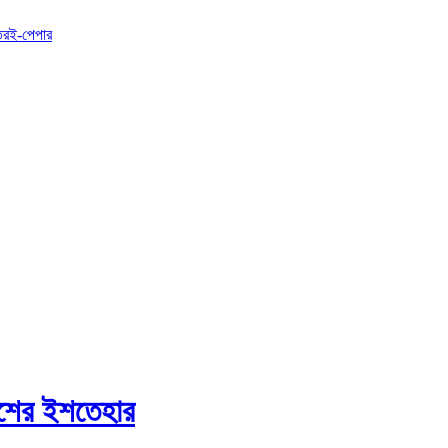
তর
ই-পেপার
েশের ইশতেহার