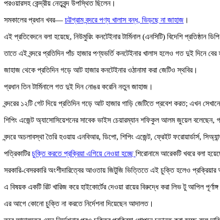
পরওয়ারসহ কেন্দ্রীয় নেতৃবৃন্দ উপস্থিত ছিলেন।
সমকালের প্রধান খবর—
চট্টগ্রাম বন্দরে পণ্য খালাস বন্ধ, ভিড়ছে না জাহাজ
।
এই প্রতিবেদনে বলা হয়েছে, নিউমুরিং কনটেইনার টার্মিনাল (এনসিটি) বিদেশি প্রতিষ্ঠান ডিপি ও
তাতে এই বন্দরে প্রতিদিন পাঁচ হাজার পণ্যভর্তি কনটেইনার খালাস হলেও গত দুই দিনে বে
জাহাজ থেকে প্রতিদিন গড়ে আট হাজার কনটেইনার ওঠানামা করা জেটিও স্থবির।
প্রধান তিন টার্মিনালে গত দুই দিন নোঙর করেনি নতুন জাহাজ।
বন্দরের ১২টি গেট দিয়ে প্রতিদিন গড়ে আট হাজার গাড়ি জেটিতে প্রবেশ করত; এখন সেখা
শিপিং এজেন্ট অ্যাসোসিয়েশনের সাবেক ভাইস চেয়ারম্যান শফিকুল আলম জুয়েল বলেছেন, গত 
বন্দরে অচলাবস্থা তৈরি হওয়ায় এনবিআর, ডিপো, শিপিং এজেন্ট, ফ্রেইট ফরোয়ার্ডার্স, সিঅ
পত্রিকাটির
চুক্তি করতে প্রক্রিয়া এগিয়ে নেওয়া হচ্ছে
শিরোনামে আরেকটি খবরে বলা হয়েছে, ন
সরকারি-বেসরকারি অংশীদারিত্বের আওতায় জিটুজি ভিত্তিতে এই চুক্তি হলেও প্রক্রিয়ার অ
এ বিষয়ক একটি রিট খারিজ করে হাইকোর্টের দেওয়া রায়ের বিরুদ্ধে করা লিভ টু আপিল পূর্ণা
এর আগে কোনো চুক্তি না করতে নির্দেশনা দিয়েছেন আদালত।