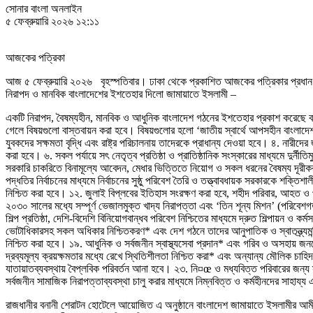
সোনার বাংলা অনলাইন
৫ ফেব্রুয়ারি ২০২৬ ১২:১১
আজকের পত্রিকা
আজ ৫ ফেব্রুয়ারি ২০২৬ বৃহস্পতিবার। ঢাকা থেকে প্রকাশিত আজকের পত্রিকার প্রধান 
নিরাপদ ও মানবিক বাংলাদেশের ইশতেহার দিলো জামায়াতে ইসলামী –
একটি নিরাপদ, বৈষম্যহীন, মানবিক ও আধুনিক বাংলাদেশ গঠনের ইশতেহার প্রকাশ করেছে 
গেলে বিষয়গুলো বাস্তবায়ন করা হবে। বিষয়গুলোর হলো ‘জাতীয় স্বার্থে আপসহীন বাংলাদেশ
যুবকদের সক্ষমতা বৃদ্ধি এবং রাষ্ট্র পরিচালনায় তাদেরকে প্রাধান্য দেওয়া হবে। ৪. নারীদের জন
করা হবে। ৬. সকল পর্যায়ে সৎ নেতৃত্ব প্রতিষ্ঠা ও প্রাতিষ্ঠানিক সংস্কারের মাধ্যমে দুর্নীতিম
সরকারি চাকরিতে বিনামূল্যে আবেদন, মেধার ভিত্তিতে নিয়োগ ও সকল ধরনের বৈষম্য দূরীক
পদ্ধতির নির্বাচনের মাধ্যমে নির্বাচনের সুষ্ঠু পরিবেশ তৈরি ও তত্ত্বাবধায়ক সরকারকে শক্তি
নিশ্চিত করা হবে। ১২. জুলাই বিপ্লবের ইতিহাস সংরক্ষণ করা হবে, শহীদ পরিবার, আহত ও পঙ্
২০৩০ সালের মধ্যে সম্পূর্ণ ভেজালমুক্ত খাদ্য নিরাপত্তা এবং ‘তিন শূন্য মিশন’ (পরিবেশগত ভ
শিল্প প্রতিষ্ঠা, দেশি-বিদেশি বিনিয়োগবান্ধব পরিবেশ নিশ্চিতের মাধ্যমে দ্রুত শিল্পায়ন ও
ভোটাধিকারসহ সকল অধিকার নিশ্চিতকরণ* এবং দেশ গঠনে তাদের আনুপাতিক ও স্বাতন্ত্র্যমন্ডি
নিশ্চিত করা হবে। ১৯. আধুনিক ও সর্বজনীন স্বাস্থ্যসেবা প্রদান* এবং গরিব ও অসহায় জনগোষ
দ্রব্যমূল্য ক্রয়ক্ষমতার মধ্যে রেখে স্থিতিশীলতা নিশ্চিত করা* এবং অন্যান্য মৌলিক চ
যাতায়াতব্যবস্থায় বৈপ্লবিক পরিবর্তন আনা হবে। ২৩. নি¤œ ও মধ্যবিত্ত পরিবারের জন্য স্বল
সর্বজনীন সামাজিক নিরাপত্তাব্যবস্থা চালু করার মাধ্যমে নিম্নবিত্ত ও কর্মহীনদের সাহায্য
রাজধানীর বনানী শেরাটন হোটেলে আয়োজিত এ অনুষ্ঠানে বাংলাদেশ জামায়াতে ইসলামীর আ