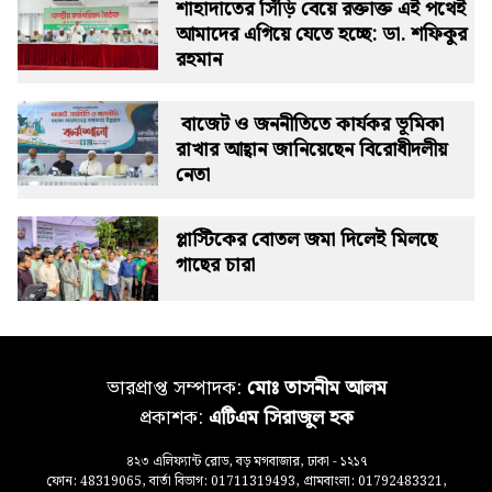
শাহাদাতের সিঁড়ি বেয়ে রক্তাক্ত এই পথেই
আমাদের এগিয়ে যেতে হচ্ছে: ডা. শফিকুর
রহমান
বাজেট ও জননীতিতে কার্যকর ভূমিকা
রাখার আহ্বান জানিয়েছেন বিরোধীদলীয়
নেতা
প্লাস্টিকের বোতল জমা দিলেই মিলছে
গাছের চারা
ভারপ্রাপ্ত সম্পাদক:
মোঃ তাসনীম আলম
প্রকাশক:
এটিএম সিরাজুল হক
৪২৩ এলিফ্যান্ট রোড, বড় মগবাজার, ঢাকা - ১২১৭
ফোন: 48319065, বার্তা বিভাগ: 01711319493, গ্রামবাংলা: 01792483321,