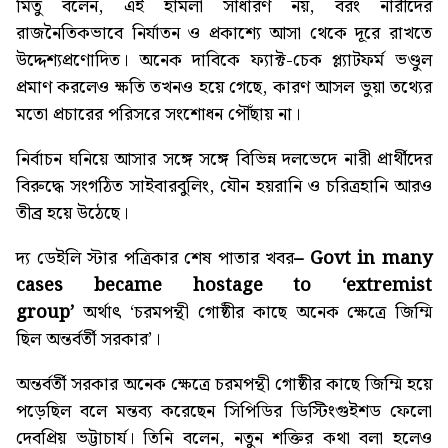
মিতু বলেন, এই হামলা সাধারণ নয়, বরং নারীদের
রাজনৈতিকভাবে নির্যাতন ও প্রকাশ্যে আসা থেকে দূরে রাখতে
উদ্দেশ্যপ্রণোদিত। অনেক দাবিকে ফ্যাক্ট-চেক প্ল্যাটফর্ম ভণ্ডুল
প্রমাণ করলেও ক্ষতি তখনও হয়ে গেছে, কারণ আসল ভুয়া তথ্যের
মতো প্রচারের পরিসরে সংশোধন পৌঁছায় না।
নির্বাচন ঘনিয়ে আসার সঙ্গে সঙ্গে বিভিন্ন দলভেদে নারী প্রার্থীদের
বিরুদ্ধে সংগঠিত সাইবারবুলিং, যৌন হয়রানি ও চরিত্রহানি আরও
তীব্র হয়ে উঠেছে।
দ্য ডেইলি স্টার পত্রিকার শেষ পাতার খবর
–
Govt in many
cases became hostage to ‘extremist
group’
অর্থাৎ ‘চরমপন্থী গোষ্ঠীর কাছে অনেক ক্ষেত্রে জিম্মি
ছিল অন্তর্বর্তী সরকার’।
অন্তর্বর্তী সরকার অনেক ক্ষেত্রে চরমপন্থী গোষ্ঠীর কাছে জিম্মি হয়ে
পড়েছিল বলে মন্তব্য করেছেন সিপিডির ডিস্টিংগুইশড ফেলো
দেবপ্রিয় ভট্টাচার্য। তিনি বলেন, নতুন শক্তির কথা বলা হলেও