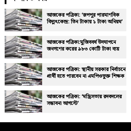
আজকের পত্রিকা: ‘রূপপুর পারমাণবিক
বিদ্যুৎকেন্দ্র: তিন টাকায় ১ টাকা অনিয়ম’
আজকের পত্রিকা:মুজিববর্ষ উদযাপনে
জনগণের করের ৯৮৩ কোটি টাকা ব্যয়
আজকের পত্রিকা: স্থানীয় সরকার নির্বাচনে
প্রার্থী হতে পারবেন না এমপিওভুক্ত শিক্ষক
আজকের পত্রিকা: ‘মন্ত্রিসভায় রদবদলের
সম্ভাবনা আগস্টে’