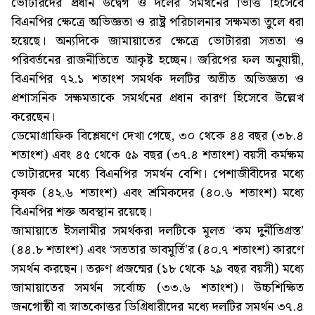
ভোটারদের প্রধান উদ্বেগ ও দলের সমর্থনের ভিত্তি হিসেবে
বিএনপির ক্ষেত্রে অভিজ্ঞতা ও রাষ্ট্র পরিচালনার সক্ষমতা তুলে ধরা
হয়েছে। অন্যদিকে জামায়াতের ক্ষেত্রে ভোটাররা সততা ও
পরিবর্তনের রাজনীতিতে আকৃষ্ট হচ্ছেন। জরিপের ফল অনুযায়ী,
বিএনপির ৭২.১ শতাংশ সমর্থক দলটির অতীত অভিজ্ঞতা ও
প্রশাসনিক সক্ষমতাকে সমর্থনের প্রধান কারণ হিসেবে উল্লেখ
করেছেন।
ডেমোগ্রাফিক বিশ্লেষণে দেখা গেছে, ৩০ থেকে ৪৪ বছর (৩৮.৪
শতাংশ) এবং ৪৫ থেকে ৫৯ বছর (৩৭.৪ শতাংশ) বয়সী কর্মক্ষম
ভোটারদের মধ্যে বিএনপির সমর্থন বেশি। পেশাজীবীদের মধ্যে
কৃষক (৪২.৬ শতাংশ) এবং শ্রমিকদের (৪০.৬ শতাংশ) মধ্যে
বিএনপির শক্ত অবস্থান রয়েছে।
জামায়াতে ইসলামীর সমর্থকরা দলটিকে মূলত ‘কম দুর্নীতিগ্রস্ত’
(৪৪.৮ শতাংশ) এবং ‘সততার ভাবমূর্তি’র (৪০.৭ শতাংশ) কারণে
সমর্থন করছেন। তরুণ প্রজন্মের (১৮ থেকে ২৯ বছর বয়সী) মধ্যে
জামায়াতের সমর্থন সর্বোচ্চ (৩৩.৬ শতাংশ)। উচ্চশিক্ষিত
জনগোষ্ঠী বা স্নাতকোত্তর ডিগ্রিধারীদের মধ্যে দলটির সমর্থন ৩৭.৪