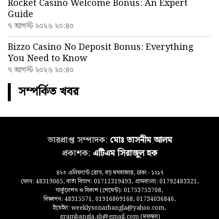
Rocket Casino Welcome Bonus: An Expert
Guide
৭ আগস্ট ২০২৬ ২০:৪০
Bizzo Casino No Deposit Bonus: Everything
You Need to Know
৭ আগস্ট ২০২৬ ২০:৪০
সম্পর্কিত খবর
ভারপ্রাপ্ত সম্পাদক:
মোঃ তাসনীম আলম
প্রকাশক:
এটিএম সিরাজুল হক
৪২৩ এলিফ্যান্ট রোড, বড় মগবাজার, ঢাকা - ১২১৭
ফোন: 48319065, বার্তা বিভাগ: 01711319493, গ্রামবাংলা: 01792483321,
সার্কুলেশন ও বিকাশ (পেমেন্ট): 01753753708,
বিজ্ঞাপন: 48315571, 01916869168, 01734036846,
ইমেইল: weeklysonarbangla@yahoo.com,
grambangla.sb@gmail.com (মফস্বল)