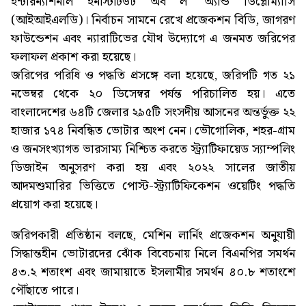
ইন্টারন্যাশনাল ইনস্টিটিউট অব ল’ অ্যান্ড ডিপ্লোম্যাসি
(আইআইএলডি)। নির্বাচন সামনে রেখে প্রজেকশন বিডি, জাগরণ
ফাউন্ডেশন এবং ন্যারাটিভের যৌথ উদ্যোগে এ জনমত জরিপের
ফলাফল প্রকাশ করা হয়েছে।
জরিপের পরিধি ও পদ্ধতি প্রসঙ্গে বলা হয়েছে, জরিপটি গত ২১
নভেম্বর থেকে ২০ ডিসেম্বর পর্যন্ত পরিচালিত হয়। এতে
বাংলাদেশের ৬৪টি জেলার ২৯৫টি সংসদীয় আসনের অন্তর্ভুক্ত ২২
হাজার ১৭৪ নিবন্ধিত ভোটার অংশ নেন। ভৌগোলিক, শহর-গ্রাম
ও জনসংখ্যাগত ভারসাম্য নিশ্চিত করতে স্ট্র্যাটিফায়েড স্যাম্পলিং
ডিজাইন অনুসরণ করা হয় এবং ২০২২ সালের জাতীয়
আদমশুমারির ভিত্তিতে পোস্ট-স্ট্র্যাটিফিকেশন ওয়েটিং পদ্ধতি
প্রয়োগ করা হয়েছে।
জরিপকারী প্রতিষ্ঠান বলছে, মেশিন লার্নিং প্রজেকশন অনুযায়ী
সিদ্ধান্তহীন ভোটারদের ঝোঁক বিবেচনায় নিলে বিএনপির সমর্থন
৪৩.২ শতাংশ এবং জামায়াতে ইসলামীর সমর্থন ৪০.৮ শতাংশে
পৌঁছাতে পারে।