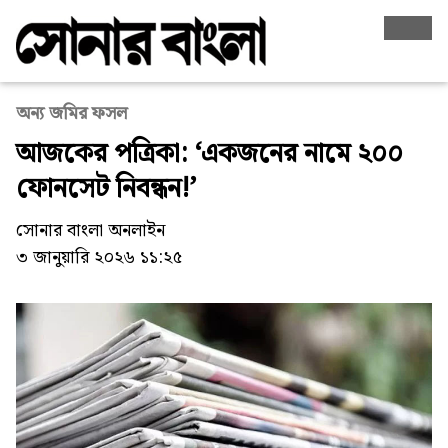
অন্য জমির ফসল
আজকের পত্রিকা: ‘একজনের নামে ২০০
ফোনসেট নিবন্ধন!’
সোনার বাংলা অনলাইন
৩ জানুয়ারি ২০২৬ ১১:২৫