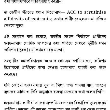
তথ্য যথাযথভাবে যাচাইবাছাই করেনি।
দ্য ডেইলি স্টারের প্রধান শিরোনাম—
ACC to scrutinise
affidavits of aspirants
; অর্থাৎ প্রার্থীদের হলফনামা খতিয়ে
দেখবে দুদক।
এই সংবাদে বলা হয়েছে, জাতীয় সংসদ নির্বাচনে প্রার্থীদের
হলফনামায় ঘোষিত সম্পদের তথ্য খতিয়ে দেখবে দুর্নীতি দমন
কমিশন (দুদক)। যা প্রথমবারের মতো।
সংস্থাটির মহাপরিচালক আক্তার হোসেন জানিয়েছেন, কমিশন
ইতোমধ্যে প্রার্থীদের জমা দেওয়া হলফনামা যাচাই করা শুরু
করেছে।
যদি কোনো হলফনামায় ভুল বা মিথ্যা তথ্য পাওয়া যায়, তাহলে
দুদকের আইন ও বিধি অনুসারে ব্যবস্থা নেওয়ার কথা বলেন তিনি।
হলফনামায় প্রার্থীরা তাদের সম্পত্তি ও দায়ের বিস্তারিত তুলে ধরেন
প্রার্থীরা। তাদের এই ধরনের ঘোষণাকে খুব কমই প্রশ্ন দেখা করতে