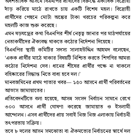
অর্ধশতাধিক আসনে বিএনপির প্রার্থীদের বিরুদ্ধে একাধিক বিদ্রোহী
দাঁড় করিয়ে মাঠে রাখতে চায় একটি বিশেষ মহল। বিদ্রোহী
প্রার্থীদের পেছনে মোটা অঙ্কের টাকা খরচের পরিকল্পনা করে
মহলটি কাজ শুরু করেছে।
এমন ষড়যন্ত্রের কথা বিএনপির শীর্ষ নেতৃত্ব জানার পর মাঠপর্যায়ের
নেতাকর্মীদের ঐক্যবদ্ধ থাকতে কঠোর নির্দেশনা দিয়েছে।
বিএনপির স্থায়ী কমিটির সদস্য সালাহউদ্দিন আহমদ বলেছেন,
‘একক প্রার্থীর মাঠে থাকার বিষয়টি নিশ্চিত করতে শিগগির আমরা
কঠোর নির্দেশনা দেব। ধানের শীষের প্রার্থীর পক্ষে না থাকলে
বহিষ্কারের সিদ্ধান্ত নিতে বাধ্য হবে দল।’
মানবজমিনের প্রথম পাতার খবর— ১৫০ আসনে প্রার্থী পরিবর্তনের
আভাস জামায়াতের।
প্রতিবেদনটিতে বলা হয়েছে, আসন্ন সংসদ নির্বাচন সামনে রেখে
৩০০ আসনে প্রার্থী ঘোষণা করেছে জামায়াত ও ইসলামী
আন্দোলন। এসব প্রার্থীদের প্রায় সবাই নিজ নিজ এলাকায় নির্বাচনী
তৎপরতায় সক্রিয়।
তবে ৮ দলের আসন সমঝোতা বা ঐকমত্যের নির্বাচনের স্বার্থে দল