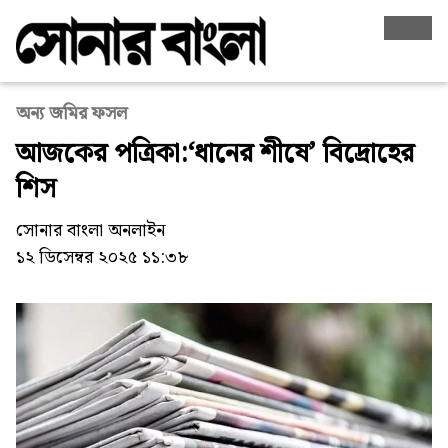
অন্য জমির ফসল
আজকের পত্রিকা:‘ধানের শীষে’ বিদ্রোহের
শিস
সোনার বাংলা অনলাইন
১২ ডিসেম্বর ২০২৫ ১১:৩৮