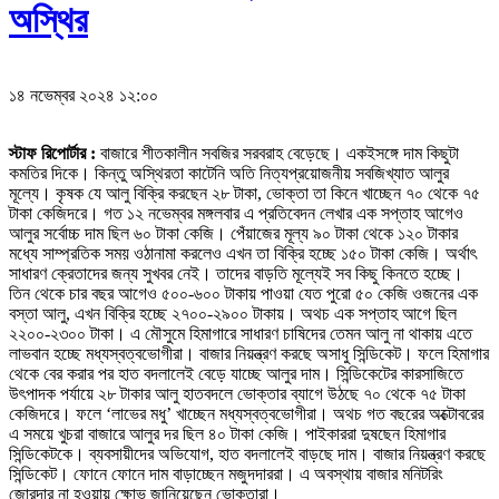
অস্থির
১৪ নভেম্বর ২০২৪ ১২:০০
স্টাফ রিপোর্টার :
বাজারে শীতকালীন সবজির সরবরাহ বেড়েছে। একইসঙ্গে দাম কিছুটা
কমতির দিকে। কিন্তু অস্থিরতা কাটেনি অতি নিত্যপ্রয়োজনীয় সবজিখ্যাত আলুর
মূল্যে। কৃষক যে আলু বিক্রি করছেন ২৮ টাকা, ভোক্তা তা কিনে খাচ্ছেন ৭০ থেকে ৭৫
টাকা কেজিদরে। গত ১২ নভেম্বর মঙ্গলবার এ প্রতিবেদন লেখার এক সপ্তাহ আগেও
আলুর সর্বোচ্চ দাম ছিল ৬০ টাকা কেজি। পেঁয়াজের মূল্য ৯০ টাকা থেকে ১২০ টাকার
মধ্যে সাম্প্রতিক সময় ওঠানামা করলেও এখন তা বিক্রি হচ্ছে ১৫০ টাকা কেজি। অর্থাৎ
সাধারণ ক্রেতাদের জন্য সুখবর নেই। তাদের বাড়তি মূল্যেই সব কিছু কিনতে হচ্ছে।
তিন থেকে চার বছর আগেও ৫০০-৬০০ টাকায় পাওয়া যেত পুরো ৫০ কেজি ওজনের এক
বস্তা আলু, এখন বিক্রি হচ্ছে ২৭০০-২৯০০ টাকায়। অথচ এক সপ্তাহ আগে ছিল
২২০০-২৩০০ টাকা। এ মৌসুমে হিমাগারে সাধারণ চাষিদের তেমন আলু না থাকায় এতে
লাভবান হচ্ছে মধ্যস্বত্বভোগীরা। বাজার নিয়ন্ত্রণ করছে অসাধু সিন্ডিকেট। ফলে হিমাগার
থেকে বের করার পর হাত বদলালেই বেড়ে যাচ্ছে আলুর দাম। সিন্ডিকেটের কারসাজিতে
উৎপাদক পর্যায়ে ২৮ টাকার আলু হাতবদলে ভোক্তার ব্যাগে উঠছে ৭০ থেকে ৭৫ টাকা
কেজিদরে। ফলে ‘লাভের মধু’ খাচ্ছেন মধ্যস্বত্বভোগীরা। অথচ গত বছরের অক্টোবরের
এ সময়ে খুচরা বাজারে আলুর দর ছিল ৪০ টাকা কেজি। পাইকাররা দুষছেন হিমাগার
সিন্ডিকেটকে। ব্যবসায়ীদের অভিযোগ, হাত বদলালেই বাড়ছে দাম। বাজার নিয়ন্ত্রণ করছে
সিন্ডিকেট। ফোনে ফোনে দাম বাড়াচ্ছেন মজুদদাররা। এ অবস্থায় বাজার মনিটরিং
জোরদার না হওয়ায় ক্ষোভ জানিয়েছেন ভোক্তারা।