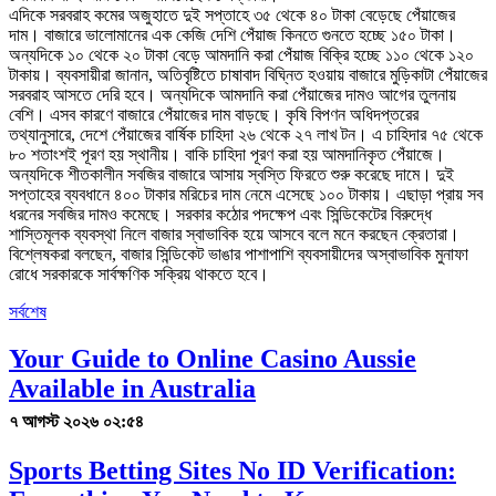
এদিকে সরবরাহ কমের অজুহাতে দুই সপ্তাহে ৩৫ থেকে ৪০ টাকা বেড়েছে পেঁয়াজের
দাম। বাজারে ভালোমানের এক কেজি দেশি পেঁয়াজ কিনতে গুনতে হচ্ছে ১৫০ টাকা।
অন্যদিকে ১০ থেকে ২০ টাকা বেড়ে আমদানি করা পেঁয়াজ বিক্রি হচ্ছে ১১০ থেকে ১২০
টাকায়। ব্যবসায়ীরা জানান, অতিবৃষ্টিতে চাষাবাদ বিঘ্নিত হওয়ায় বাজারে মুড়িকাটা পেঁয়াজের
সরবরাহ আসতে দেরি হবে। অন্যদিকে আমদানি করা পেঁয়াজের দামও আগের তুলনায়
বেশি। এসব কারণে বাজারে পেঁয়াজের দাম বাড়ছে। কৃষি বিপণন অধিদপ্তরের
তথ্যানুসারে, দেশে পেঁয়াজের বার্ষিক চাহিদা ২৬ থেকে ২৭ লাখ টন। এ চাহিদার ৭৫ থেকে
৮০ শতাংশই পূরণ হয় স্থানীয়। বাকি চাহিদা পূরণ করা হয় আমদানিকৃত পেঁয়াজে।
অন্যদিকে শীতকালীন সবজির বাজারে আসায় স্বস্তি ফিরতে শুরু করেছে দামে। দুই
সপ্তাহের ব্যবধানে ৪০০ টাকার মরিচের দাম নেমে এসেছে ১০০ টাকায়। এছাড়া প্রায় সব
ধরনের সবজির দামও কমেছে। সরকার কঠোর পদক্ষেপ এবং সিন্ডিকেটের বিরুদ্ধে
শাস্তিমূলক ব্যবস্থা নিলে বাজার স্বাভাবিক হয়ে আসবে বলে মনে করছেন ক্রেতারা।
বিশ্লেষকরা বলছেন, বাজার সিন্ডিকেট ভাঙার পাশাপাশি ব্যবসায়ীদের অস্বাভাবিক মুনাফা
রোধে সরকারকে সার্বক্ষণিক সক্রিয় থাকতে হবে।
সর্বশেষ
Your Guide to Online Casino Aussie
Available in Australia
৭ আগস্ট ২০২৬ ০২:৫৪
Sports Betting Sites No ID Verification: