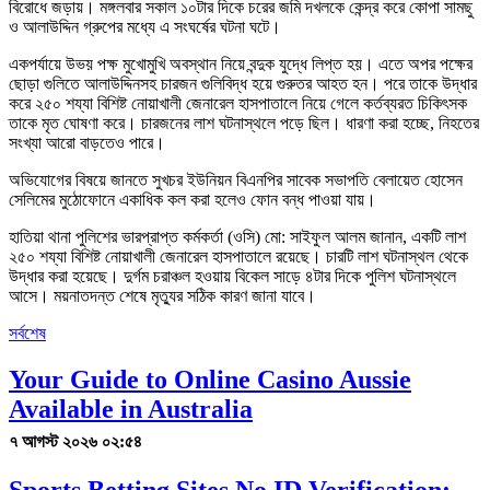
বিরোধে জড়ায়। মঙ্গলবার সকাল ১০টার দিকে চরের জমি দখলকে কেন্দ্র করে কোপা সামছু
ও আলাউদ্দিন গ্রুপের মধ্যে এ সংঘর্ষের ঘটনা ঘটে।
একপর্যায়ে উভয় পক্ষ মুখোমুখি অবস্থান নিয়ে বন্দুক যুদ্ধে লিপ্ত হয়। এতে অপর পক্ষের
ছোড়া গুলিতে আলাউদ্দিনসহ চারজন গুলিবিদ্ধ হয়ে গুরুতর আহত হন। পরে তাকে উদ্ধার
করে ২৫০ শয্যা বিশিষ্ট নোয়াখালী জেনারেল হাসপাতালে নিয়ে গেলে কর্তব্যরত চিকিৎসক
তাকে মৃত ঘোষণা করে। চারজনের লাশ ঘটনাস্থলে পড়ে ছিল। ধারণা করা হচ্ছে, নিহতের
সংখ্যা আরো বাড়তেও পারে।
অভিযোগের বিষয়ে জানতে সুখচর ইউনিয়ন বিএনপির সাবেক সভাপতি বেলায়েত হোসেন
সেলিমের মুঠোফোনে একাধিক কল করা হলেও ফোন বন্ধ পাওয়া যায়।
হাতিয়া থানা পুলিশের ভারপ্রাপ্ত কর্মকর্তা (ওসি) মো: সাইফুল আলম জানান, একটি লাশ
২৫০ শয্যা বিশিষ্ট নোয়াখালী জেনারেল হাসপাতালে রয়েছে। চারটি লাশ ঘটনাস্থল থেকে
উদ্ধার করা হয়েছে। দুর্গম চরাঞ্চল হওয়ায় বিকেল সাড়ে ৪টার দিকে পুলিশ ঘটনাস্থলে
আসে। ময়নাতদন্ত শেষে মৃত্যুর সঠিক কারণ জানা যাবে।
সর্বশেষ
Your Guide to Online Casino Aussie
Available in Australia
৭ আগস্ট ২০২৬ ০২:৫৪
Sports Betting Sites No ID Verification: