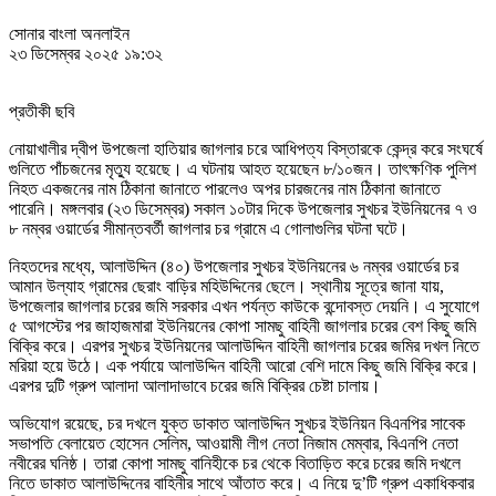
সোনার বাংলা অনলাইন
২৩ ডিসেম্বর ২০২৫ ১৯:৩২
প্রতীকী ছবি
নোয়াখালীর দ্বীপ উপজেলা হাতিয়ার জাগলার চরে আধিপত্য বিস্তারকে কেন্দ্র করে সংঘর্ষে
গুলিতে পাঁচজনের মৃত্যু হয়েছে। এ ঘটনায় আহত হয়েছেন ৮/১০জন। তাৎক্ষণিক পুলিশ
নিহত একজনের নাম ঠিকানা জানাতে পারলেও অপর চারজনের নাম ঠিকানা জানাতে
পারেনি। মঙ্গলবার (২৩ ডিসেম্বর) সকাল ১০টার দিকে উপজেলার সুখচর ইউনিয়নের ৭ ও
৮ নম্বর ওয়ার্ডের সীমান্তবর্তী জাগলার চর গ্রামে এ গোলাগুলির ঘটনা ঘটে।
নিহতদের মধ্যে, আলাউদ্দিন (৪০) উপজেলার সুখচর ইউনিয়নের ৬ নম্বর ওয়ার্ডের চর
আমান উল্যাহ গ্রামের ছেরাং বাড়ির মহিউদ্দিনের ছেলে। স্থানীয় সূত্রে জানা যায়,
উপজেলার জাগলার চরের জমি সরকার এখন পর্যন্ত কাউকে বন্দোবস্ত দেয়নি। এ সুযোগে
৫ আগস্টের পর জাহাজমারা ইউনিয়নের কোপা সামছু বাহিনী জাগলার চরের বেশ কিছু জমি
বিক্রি করে। এরপর সুখচর ইউনিয়নের আলাউদ্দিন বাহিনী জাগলার চরের জমির দখল নিতে
মরিয়া হয়ে উঠে। এক পর্যায়ে আলাউদ্দিন বাহিনী আরো বেশি দামে কিছু জমি বিক্রি করে।
এরপর দুটি গ্রুপ আলাদা আলাদাভাবে চরের জমি বিক্রির চেষ্টা চালায়।
অভিযোগ রয়েছে, চর দখলে যুক্ত ডাকাত আলাউদ্দিন সুখচর ইউনিয়ন বিএনপির সাবেক
সভাপতি বেলায়েত হোসেন সেলিম, আওয়ামী লীগ নেতা নিজাম মেম্বার, বিএনপি নেতা
নবীরের ঘনিষ্ঠ। তারা কোপা সামছু বানিহীকে চর থেকে বিতাড়িত করে চরের জমি দখলে
নিতে ডাকাত আলাউদ্দিনের বাহিনীর সাথে আঁতাত করে। এ নিয়ে দু’টি গ্রুপ একাধিকবার