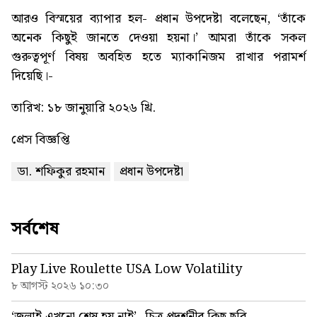
আরও বিস্ময়ের ব্যাপার হল- প্রধান উপদেষ্টা বলেছেন, ‘তাঁকে
অনেক কিছুই জানতে দেওয়া হয়না।’ আমরা তাঁকে সকল
গুরুত্বপূর্ণ বিষয় অবহিত হতে ম্যাকানিজম রাখার পরামর্শ
দিয়েছি।-
তারিখ: ১৮ জানুয়ারি ২০২৬ খ্রি.
প্রেস বিজ্ঞপ্তি
ডা. শফিকুর রহমান
প্রধান উপদেষ্টা
সর্বশেষ
Play Live Roulette USA Low Volatility
৮ আগস্ট ২০২৬ ১০:৩০
‘জুলাই এখনো শেষ হয় নাই’ -চিত্র প্রদর্শনীর কিছু ছবি