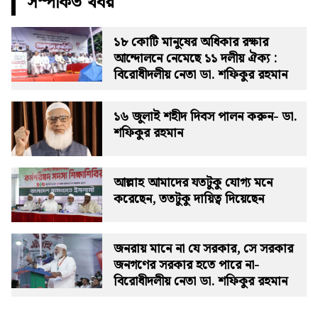
সম্পর্কিত খবর
১৮ কোটি মানুষের অধিকার রক্ষার
আন্দোলনে নেমেছে ১১ দলীয় ঐক্য :
বিরোধীদলীয় নেতা ডা. শফিকুর রহমান
১৬ জুলাই শহীদ দিবস পালন করুন- ডা.
শফিকুর রহমান
আল্লাহ আমাদের যতটুকু যোগ্য মনে
করেছেন, ততটুকু দায়িত্ব দিয়েছেন
জনরায় মানে না যে সরকার, সে সরকার
জনগণের সরকার হতে পারে না-
বিরোধীদলীয় নেতা ডা. শফিকুর রহমান