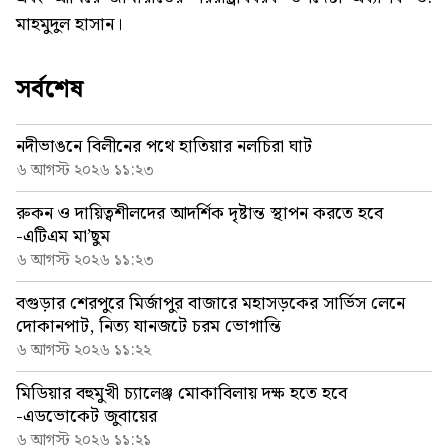
মাহমুদুল হাসান।
সর্বশেষ
নদীভাঙনে বিলীনের পথে হাতিয়ার নলচিরা ঘাট
৬ আগস্ট ২০২৬ ১১:২৩
রুকন ও দায়িত্বশীলদের আদর্শিক দৃষ্টান্ত স্থাপন করতে হবে
-এটিএম মা’ছুম
৬ আগস্ট ২০২৬ ১১:২৩
বগুড়ার শেরপুরে মির্জাপুর বাজারে মহাসড়কের সার্ভিস লেনে
দোকানপাট, নিত্য যানজটে চরম ভোগান্তি
৬ আগস্ট ২০২৬ ১১:২২
মিডিয়ার বহুমুখী চ্যালেঞ্জ মোকাবিলায় দক্ষ হতে হবে
-এডভোকেট জুবায়ের
৬ আগস্ট ২০২৬ ১১:২১