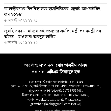
জাহাঙ্গীরনগর বিশ্ববিদ্যালয়ে ছাত্রশিবিরের ‘জুলাই আপরাইজিং
রান ২০২৬’
৬ আগস্ট ২০২৬ ১১:২১
জুলাই সনদ না মানলে এই সংসদের এমপি, মন্ত্রী প্রধানমন্ত্রী সব
অবৈধ - মাওলানা আবদুল হালিম
৬ আগস্ট ২০২৬ ১১:১৯
ভারপ্রাপ্ত সম্পাদক:
মোঃ তাসনীম আলম
প্রকাশক:
এটিএম সিরাজুল হক
৪২৩ এলিফ্যান্ট রোড, বড় মগবাজার, ঢাকা - ১২১৭
ফোন: 48319065, বার্তা বিভাগ: 01711319493, গ্রামবাংলা: 01792483321,
সার্কুলেশন ও বিকাশ (পেমেন্ট): 01753753708,
বিজ্ঞাপন: 48315571, 01916869168, 01734036846,
ইমেইল: weeklysonarbangla@yahoo.com,
grambangla.sb@gmail.com (মফস্বল)