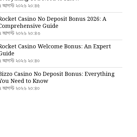
৭ আগস্ট ২০২৬ ২০:৪৫
Rocket Casino No Deposit Bonus 2026: A
Comprehensive Guide
৭ আগস্ট ২০২৬ ২০:৪৩
Rocket Casino Welcome Bonus: An Expert
Guide
৭ আগস্ট ২০২৬ ২০:৪০
Bizzo Casino No Deposit Bonus: Everything
You Need to Know
৭ আগস্ট ২০২৬ ২০:৪০