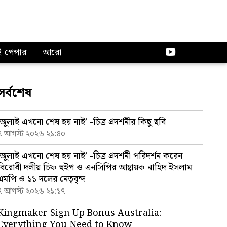
ই-পেপার
আরো
সর্বশেষ
‘জুলাই এখনো শেষ হয় নাই’ -চিত্র প্রদর্শনীর কিছু ছবি
৭ আগস্ট ২০২৬ ২১:৪০
‘জুলাই এখনো শেষ হয় নাই’ -চিত্র প্রদর্শনী পরিদর্শন করেন
বিরোধী দলীয় চিফ হুইপ ও এনসিপির আহ্বায়ক নাহিদ ইসলাম
এমপি ও ১১ দলের নেতৃবৃন্দ
৭ আগস্ট ২০২৬ ২১:১৭
Kingmaker Sign Up Bonus Australia:
Everything You Need to Know