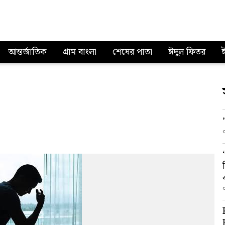
আন্তর্জাতিক
গ্রাম বাংলা
শেষের পাতা
ঈদুল ফিতর