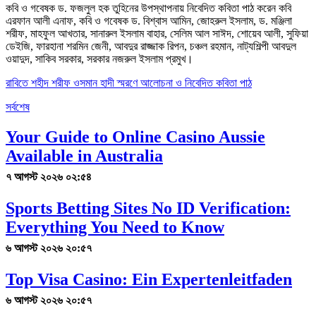
কবি ও গবেষক ড. ফজলুল হক তুহিনের উপস্থাপনায় নিবেদিত কবিতা পাঠ করেন কবি
এরফান আলী এনাফ, কবি ও গবেষক ড. বিশ্বাস আমিন, জোহরুল ইসলাম, ড. মঞ্জিলা
শরীফ, মাহফুল আখতার, সানারুল ইসলাম বাহার, সেলিম আল সাঈদ, শোয়েব আলী, সুফিয়া
ডেইজি, ফারহানা শরমিন জেনী, আবদুর রাজ্জাক রিপন, চঞ্চল রহমান, নাট্যশিল্পী আবদুল
ওয়াদুদ, সাকিব সরকার, সরকার নজরুল ইসলাম প্রমুখ।
রাবিতে শহীদ শরীফ ওসমান হাদী স্মরণে আলোচনা ও নিবেদিত কবিতা পাঠ
সর্বশেষ
Your Guide to Online Casino Aussie
Available in Australia
৭ আগস্ট ২০২৬ ০২:৫৪
Sports Betting Sites No ID Verification:
Everything You Need to Know
৬ আগস্ট ২০২৬ ২০:৫৭
Top Visa Casino: Ein Expertenleitfaden
৬ আগস্ট ২০২৬ ২০:৫৭