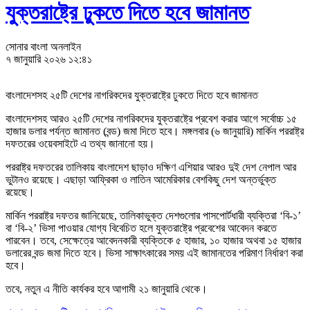
যুক্তরাষ্ট্রে ঢুকতে দিতে হবে জামানত
সোনার বাংলা অনলাইন
৭ জানুয়ারি ২০২৬ ১২:৪১
বাংলাদেশসহ ২৫টি দেশের নাগরিকদের যুক্তরাষ্ট্রে ঢুকতে দিতে হবে জামানত
বাংলাদেশসহ আরও ২৫টি দেশের নাগরিকদের যুক্তরাষ্ট্রে প্রবেশ করার আগে সর্বোচ্চ ১৫
হাজার ডলার পর্যন্ত জামানত (বন্ড) জমা দিতে হবে। মঙ্গলবার (৬ জানুয়ারি) মার্কিন পররাষ্ট্র
দফতরের ওয়েবসাইটে এ তথ্য জানানো হয়।
পররাষ্ট্র দফতরের তালিকায় বাংলাদেশ ছাড়াও দক্ষিণ এশিয়ার আরও দুই দেশ নেপাল আর
ভুটানও রয়েছে। এছাড়া আফ্রিকা ও লাতিন আমেরিকার বেশকিছু দেশ অন্তর্ভুক্ত
রয়েছে।
মার্কিন পররাষ্ট্র দফতর জানিয়েছে, তালিকাভুক্ত দেশগুলোর পাসপোর্টধারী ব্যক্তিরা ‘বি-১’
বা ‘বি-২’ ভিসা পাওয়ার যোগ্য বিবেচিত হলে যুক্তরাষ্ট্রে প্রবেশের আবেদন করতে
পারবেন। তবে, সেক্ষেত্রে আবেদনকারী ব্যক্তিকে ৫ হাজার, ১০ হাজার অথবা ১৫ হাজার
ডলারের বন্ড জমা দিতে হবে। ভিসা সাক্ষাৎকারের সময় এই জামানতের পরিমাণ নির্ধারণ করা
হবে।
তবে, নতুন এ নীতি কার্যকর হবে আগামী ২১ জানুয়ারি থেকে।