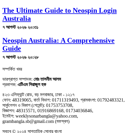
The Ultimate Guide to Neospin Login
Australia
৭ আগস্ট ২০২৬ ২০:৩১
Neospin Australia: A Comprehensive
Guide
৭ আগস্ট ২০২৬ ২০:২৮
সম্পর্কিত খবর
ভারপ্রাপ্ত সম্পাদক:
মোঃ তাসনীম আলম
প্রকাশক:
এটিএম সিরাজুল হক
৪২৩ এলিফ্যান্ট রোড, বড় মগবাজার, ঢাকা - ১২১৭
ফোন: 48319065, বার্তা বিভাগ: 01711319493, গ্রামবাংলা: 01792483321,
সার্কুলেশন ও বিকাশ (পেমেন্ট): 01753753708,
বিজ্ঞাপন: 48315571, 01916869168, 01734036846,
ইমেইল: weeklysonarbangla@yahoo.com,
grambangla.sb@gmail.com (মফস্বল)
স্বত্ব © ২০২৪ সাপ্তাহিক সোনার বাংলা