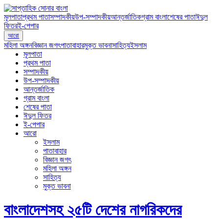
মূলপাতা
প্রথম পাতা
সম্পাদকীয়
উপ-সম্পাদকীয়
আন্তর্জাতিক
গ্রাম বাংলা
শেষের পাতা
ঈদুল
ফিতর
ই-পেপার
আরো
মহিলা অঙ্গন
বিজ্ঞান জগৎ
পাতাবাহার
মুক্ত ভাবনা
সাহিত্য
ইসলাম
মূলপাতা
প্রথম পাতা
সম্পাদকীয়
উপ-সম্পাদকীয়
আন্তর্জাতিক
গ্রাম বাংলা
শেষের পাতা
ঈদুল ফিতর
ই-পেপার
আরো
ইসলাম
পাতাবাহার
বিজ্ঞান জগৎ
মহিলা অঙ্গন
সাহিত্য
মুক্ত ভাবনা
বাংলাদেশসহ ২৫টি দেশের নাগরিকদের