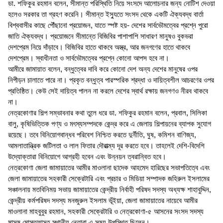
ডা. শফিকুর রহমান বলেন, সীমান্ত পরিস্থিতি নিয়ে সংসদে আলোচনার জন্য নোটিশ দেওয়া
হলেও সরকার তা গ্রহণ করেনি। সীমান্ত ইস্যুতে সংসদ থেকে একটি ঐক্যবদ্ধ বার্তা
বিশ্ববাসীর কাছে পৌঁছানো প্রয়োজন, যাতে স্পষ্ট হয়- দেশের সার্বভৌমত্বের প্রশ্নে পুরো
জাতি ঐক্যবদ্ধ। প্রয়োজনে সীমান্তে বিজিবির পাশাপাশি সাধারণ মানুষও বুকভরা
দেশপ্রেম নিয়ে দাঁড়াবে। বিজিবির হাতে থাকবে অস্ত্র, আর জনগণের হাতে থাকবে
দেশপ্রেম। স্বাধীনতা ও সার্বভৌমত্বের প্রশ্নে কোনো আপস হবে না।
আমীরে জামায়াত বলেন, বন্ধুত্বের দাবি করে কোনো দেশ অন্য দেশের মানুষের ওপর
নিপীড়ন চালাতে পারে না। প্রকৃত বন্ধুত্ব পারস্পরিক শ্রদ্ধা ও দায়িত্বশীল আচরণের ওপর
প্রতিষ্ঠিত। কেউ সেই দায়িত্ব পালন না করলে দেশের স্বার্থ রক্ষায় জনগণও নীরব থাকবে
না।
নেত্রকোণার শিল্প সম্ভাবনার কথা তুলে ধরে ডা. শফিকুর রহমান বলেন, প্রবাল, সিলিকা
বালু, কৃষিভিত্তিক পণ্য ও মৎস্যসম্পদকে কেন্দ্র করে এ জেলায় শিল্পায়নের ব্যাপক সুযোগ
রয়েছে। তবে বিনিয়োগবান্ধব পরিবেশ নিশ্চিত করতে দুর্নীতি, ঘুষ, কমিশন বাণিজ্য,
আমলাতান্ত্রিক জটিলতা ও লাল ফিতার দৌরাত্ম্য দূর করতে হবে। তাহলেই দেশি-বিদেশি
উদ্যোক্তারা বিনিয়োগে আগ্রহী হবেন এবং উন্নয়ন ত্বরান্বিত হবে।
নেত্রকোণা জেলা জামায়াতের আমীর মাওলানা ছাদেক আহমেদ হারিছের সভাপতিত্বে এবং
জেলা জামায়াতের সহকারী সেক্রেটারি এবং প্রচার ও মিডিয়া সম্পাদক জহিরুল ইসলামের
সঞ্চালনায় মতবিনিময় সভায় জামায়াতের কেন্দ্রীয় নির্বাহী পরিষদ সদস্য অধ্যক্ষ শাহাবুদ্দিন,
কেন্দ্রীয় কর্মপরিষদ সদস্য মনজুরুল ইসলাম ভূঁইয়া, জেলা জামায়াতের নায়েবে আমীর
মাওলানা মাহবুবুর রহমান, সহকারী সেক্রেটারি ও নেত্রকোণা-৫ আসনের সংসদ সদস্য
মাসুম মোস্তফাসহ স্থানীয় নেতারা এ সময় উপস্থিত ছিলেন।