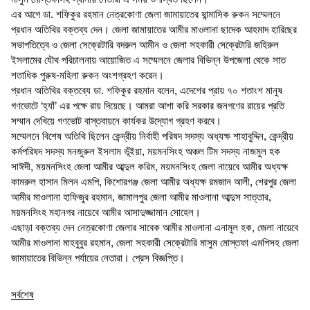
এর আগে ডা. শফিকুর রহমান নেত্রকোণা জেলা জামায়াতের ষান্মাসিক রুকন সম্মেলনে
প্রধান অতিথির বক্তব্য দেন। জেলা জামায়াতের আমীর মাওলানা ছাদেক আহমাদ হারিছের
সভাপতিত্বে ও জেলা সেক্রেটারি বদরুল আমীন ও জেলা সহকারী সেক্রেটারি জহিরুল
ইসলামের যৌথ পরিচালনায় আয়োজিত এ সম্মেলনে জেলার বিভিন্ন উপজেলা থেকে সাত
শতাধিক পুরুষ-মহিলা রুকন অংশগ্রহণ করেন।
প্রধান অতিথির বক্তব্যে ডা. শফিকুর রহমান বলেন, এদেশের প্রায় ৭০ শতাংশ মানুষ
গণভোটে ‘হ্যাঁ’ এর পক্ষে রায় দিয়েছে। আমরা আশা করি সরকার জনগণের রায়ের প্রতি
সম্মান দেখিয়ে গণভোট বাস্তবায়নে কার্যকর উদ্যোগ গ্রহণ করবে।
সম্মেলনে বিশেষ অতিথি ছিলেন কেন্দ্রীয় নির্বাহী পরিষদ সদস্য অধ্যক্ষ শাহাবুদ্দিন, কেন্দ্রীয়
কর্মপরিষদ সদস্য মনজুরুল ইসলাম ভূঁইয়া, ময়মনসিংহ অঞ্চল টিম সদস্য নাজমুল হক
সাঈদী, ময়মনসিংহ জেলা আমীর আব্দুল করিম, ময়মনসিংহ জেলা নায়েবে আমীর অধ্যক্ষ
কামরুল হাসান মিলন এমপি, কিশোরগঞ্জ জেলা আমীর অধ্যক্ষ রমজান আলী, শেরপুর জেলা
আমীর মাওলানা হাফিজুর রহমান, জামালপুর জেলা আমীর মাওলানা আব্দুস সাত্তার,
ময়মনসিংহ মহানগর নায়েবে আমীর আসাদুজ্জামান সোহেল।
এছাড়া বক্তব্য দেন নেত্রকোণা জেলার সাবেক আমীর মাওলানা এনামুল হক, জেলা নায়েবে
আমীর মাওলানা মাহবুবুর রহমান, জেলা সহকারী সেক্রেটারি মাসুম মোস্তফা এমপিসহ জেলা
জামায়াতের বিভিন্ন পর্যায়ের নেতারা। প্রেস বিজ্ঞপ্তি।
সর্বশেষ