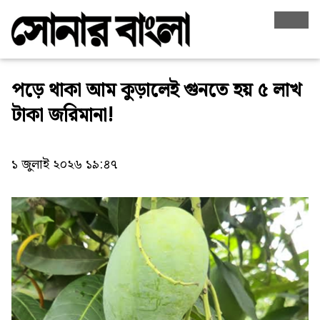
পড়ে থাকা আম কুড়ালেই গুনতে হয় ৫ লাখ
টাকা জরিমানা!
১ জুলাই ২০২৬ ১৯:৪৭