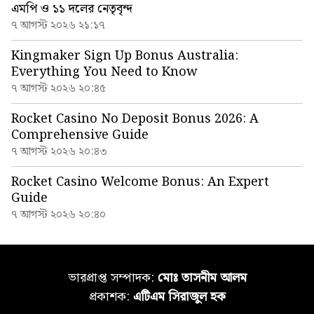
এমপি ও ১১ দলের নেতৃবৃন্দ
৭ আগস্ট ২০২৬ ২১:১৭
Kingmaker Sign Up Bonus Australia:
Everything You Need to Know
৭ আগস্ট ২০২৬ ২০:৪৫
Rocket Casino No Deposit Bonus 2026: A
Comprehensive Guide
৭ আগস্ট ২০২৬ ২০:৪৩
Rocket Casino Welcome Bonus: An Expert
Guide
৭ আগস্ট ২০২৬ ২০:৪০
ভারপ্রাপ্ত সম্পাদক:
মোঃ তাসনীম আলম
প্রকাশক:
এটিএম সিরাজুল হক