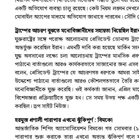
নিরাপদ কর্মপরিবেশ নিশ্চিতের সর্বোত্তম পদ্ধতি তুলে ধরা 
একটি অভিযোগ ব্যবস্থা চালু রয়েছে। কেউ নিয়ম লঙ্ঘন দেখলে
মোবাইল অ্যাপের মাধ্যমে অভিযোগ জানাতে পারবেন। সৌদি
ট্রাম্পের আচরণ বুঝতে মনোবিজ্ঞানীদের সহায়তা নিয়েছিল ইরা
যুক্তরাষ্ট্রের সঙ্গে পরোক্ষ আলোচনায় প্রেসিডেন্ট ডোনাল্ড
অন্তর্ভুক্ত করেছিল ইরান। এমনটি দাবি করা হয়েছে মার্কিন সং
যুদ্ধ অবসানের লক্ষ্যে চলা আলোচনায় ট্রাম্পের মানসিক প্র
পাঠানো বার্তাগুলো আরও কার্যকরভাবে সাজানোর জন্য এসব বি
বলেন, প্রেসিডেন্ট ট্রাম্পের যে আচরণগত ধরণকে আমরা সা
উদ্দেশ্যে পাঠানো বার্তাগুলো আরও কৌশলগতভাবে তৈরি ক
মনোবিজ্ঞানীকে যুক্ত করেছি। ওই কর্মকর্তা জানান, এপ্রিল ম
বিশেষজ্ঞরা প্রক্রিয়াটিতে যুক্ত হন। সে সময় উভয় পক্ষ এক
করছিল। ড্রপ সাইট নিউজ।
হরমুজ প্রণালী পারাপার এখনো ঝুঁকিপূর্ণ : বিমকো
আন্তর্জাতিক শিপিং অ্যাসোসিয়েশন বিমকো গত সোমবার (১৫ 
পারাপার শুরু করাকে তারা এখনো অত্যন্ত ঝুঁকিপূর্ণ বলে 