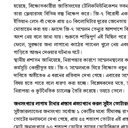
হয়েছে, বিক্ষোভকারীরা জাতিসংঘের টেলিকমিউনিকেশন ভবন ল
তারা ফ্লেয়ারসহ বিভিন্ন বস্তু নিক্ষেপ করে। জি-৭ বিরো
ইভিয়ান-লেস-বাঁ থেকে প্রায় ৫০ কিলোমিটার দূরের জেনেভায় ব্
মোতায়েন করা হয়। ফ্রান্সে জি-৭ সম্মেলন ভেন্যুর আশপাশে ব
অংশ নেয় বলে জানা যায়। শুরুতে শান্তিপূর্ণ এই মিছিল পর
ফেলে, সুরক্ষার জন্য লাগানো কাঠের প্যানেল খুলে নেয় এবং
গাড়িতে আগুন দেওয়ার ঘটনাও ঘটে।
স্থানীয় প্রশাসন জানিয়েছে, নিরাপত্তার কারণে সম্মেলনস্থলে
কর্মসূচি কেন্দ্রীভূত হয়। জি-৭ সম্মেলনকে ঘিরে বিক্ষোভ নতুন ন
দাবিতে অতীতেও এ ধরনের প্রতিবাদ দেখা গেছে। এবারের সম্মেল
বিষয় হতে পারে বলে ধারণা করা হচ্ছে। বিশ্লেষকদের মতে, স
নিরাপত্তা ও কূটনৈতিক চ্যালেঞ্জ তৈরি করেছে। ডয়চে ভেলে।
জনসংখ্যার লাগাম টানার প্রস্তাব প্রত্যাখ্যান করল সুইস ভোটার
সুইজারল্যান্ডের জনসংখ্যা সর্বোচ্চ ১ কোটির মধ্যে সীমাবদ্ধ 
ভোটের ফলাফলে দেখা গেছে, প্রায় ৫৫ শতাংশ ভোটার এই প্রস
মোট জনসংখ্যার ৬০ শতাংশ ভোটার তাদের ভোটাধিকার প্রয়োগ ক