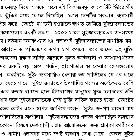
ারণায় নেতৃত্ব দিয়ে আসছে। তবে এই বিভাজনমূলক ভোটটি ইউরোপীয়
তিকে ঝুঁকির মধ্যে ফেলে দিয়েছিল। ফলে দেশটির সরকার, ব্যবসায়ী
ধিতা করে। ভোটে ‘না’ জয়ী হওয়াকে স্বাগত জানিয়ে সুইজারল্যান্ডের
 নির্ভরযোগ্যতার একটি লক্ষণ।’ ২০০২ সালে সুইজারল্যান্ডের জনসংখ্যা
য়েছে। বর্তমান জনসংখ্যার ২৭ শতাংশই সুইজারল্যান্ডের নাগরিক নন।
ন, আবাসন ও পরিবেশের ওপর চাপ কমবে। তবে তাদের এই যুক্তি
সেবা রক্ষার দাবির আড়ালে মূলত অভিবাসী ও আশ্রয়প্রার্থীদের
রদের একটি বড় অংশ পর্যটন, হাসপাতাল ও কেয়ার হোমগুলোয়
ন। অন্যদিকে সুইস ব্যবসায়িক নেতারা ভয় পাচ্ছিলেন যে এর ফলে
য়ে যেতে পারে। সুইজারল্যান্ডের উৎপাদিত পণ্যের অর্ধেকেরও বেশি
াধিকার বজায় রাখতে হলে ইউরোপের মানুষের মুক্ত চলাচলের প্রতি
স্তাব পাস হলে সুইজারল্যান্ডকে সেই চুক্তি বাতিল করতে হতো। ভোটের
ডের লেইন একে স্বাগত জানিয়ে বলেন, ‘সুইস জনগণ তাদের রায়
রিত্বের অংশীদার।’ সুইজারল্যান্ডের প্রত্যক্ষ গণতান্ত্রিক ব্যবস্থার
। যেকোনো বিষয়ে দেশব্যাপী ভোট আয়োজনের জন্য প্রচারণাকারীদের
 গ্রামীণ এলাকার মধ্যে স্পষ্ট ব্যবধান দেখা গেছে। কেবল সুইস