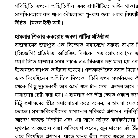
পরিস্থিতি এখনো অস্থিতিশীল এবং প্রণালীটিতে মাইন থাক
সাময়িকভাবে বন্ধ থাকা নৌচলাচল পুনরায় শুরু করার বিষয়টি
উচিত। মিডল ইস্ট আই।
হামলার শিকার ককরোচ জনতা পার্টির প্রতিষ্ঠাতা
রাজস্থানের জয়পুরে এক বিক্ষোভ সমাবেশে বক্তব্য রাখার
(সিজেপি) প্রতিষ্ঠাতা অভিজিৎ দিপকে। গত সোমবার (১৫ জু
যোগ দিতে যাওয়ার সময় তাকে একাধিকবার চড় মারা হয় এব
ইতোমধ্যে ব্যাপক ভাইরাল হয়েছে। প্রত্যক্ষদর্শীদের বরাত দি
ডাক দিয়েছিলেন অভিজিৎ দিপকে। তিনি যখন সমর্থকদের কা
থেকে কিছু দুষ্কৃতকারী তার স্কার্ফ ধরে টান দেয়। এরপর ত
নামানোর চেষ্টা করা হয়। এ হামলার পর তীব্র ক্ষোভ প্রকাশ 
বিট্টু প্রশাসনের তীব্র সমালোচনা করে বলেন, এ হামলা যেভ
তোলে। সমাজবিরোধীদের থামানোর পরিবর্তে প্রশাসন পরিস্
আচরণ অত্যন্ত নিন্দনীয় এবং এর সাথে জড়িত কর্মকর্তাদের ব
মুখপাত্র আশুতোষ রাঙ্কা অভিযোগ করেন, জুন মাসের এই তীব্
করে দিয়েছিল প্রশাসন, যাতে মানুষ তীব্র গরমে জড়ো হতে