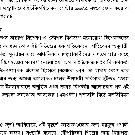
হয়েছে। এছাড়া নিয়ম ভঙ্গের ঘটনা জানাতে নাগরিক ও শ্রমিকদের জন্য
 মন্ত্রণালয়ের ইউনিফাইড কল সেন্টার ১৯৯১১ নম্বরে ফোন করে বা
 গেজেট।
ন
 ট্রাম্পের আচরণ বিশ্লেষণ ও কৌশল নির্ধারণে মনোরোগ বিশেষজ্ঞদের
বাদমাধ্যম ড্রপ সাইট নিউজের এক প্রতিবেদনে। প্রতিবেদন অনুযায়ী,
বণতা মূল্যায়ন এবং আঞ্চলিক মধ্যস্থতাকারীদের মাধ্যমে তার কাছে
শেষজ্ঞের পরামর্শ নেওয়া হয়। ড্রপ সাইটকে এক ইরানি কর্মকর্তা
ইকোপ্যাথিক প্রবণতা হিসেবে বিবেচনা করি, তা মাথায় রেখে তার
রার জন্য আমরা আলোচক দলের উপদেষ্টা পরিসরে দুইজন জ্যেষ্ঠ
াসে ইসলামাবাদে অনুষ্ঠিত প্রথম দফার দ্বিপক্ষীয় আলোচনার পর এই
টি সম্ভাব্য সমঝোতা স্মারকের (এমওইউ) শর্তাবলি নিয়ে মতবিনিময়
জুন) জানিয়েছে, এই মুহূর্তে জাহাজগুলোর জন্য হরমুজ প্রণালী
মনে করছে। সংস্থাটি বলেছে, নৌপরিবহন শিল্পের জন্য নিরাপত্তা