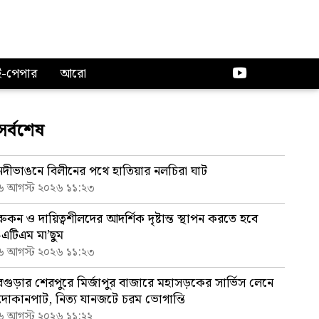
ই-পেপার
আরো
সর্বশেষ
নদীভাঙনে বিলীনের পথে হাতিয়ার নলচিরা ঘাট
৬ আগস্ট ২০২৬ ১১:২৩
রুকন ও দায়িত্বশীলদের আদর্শিক দৃষ্টান্ত স্থাপন করতে হবে
-এটিএম মা’ছুম
৬ আগস্ট ২০২৬ ১১:২৩
বগুড়ার শেরপুরে মির্জাপুর বাজারে মহাসড়কের সার্ভিস লেনে
দোকানপাট, নিত্য যানজটে চরম ভোগান্তি
৬ আগস্ট ২০২৬ ১১:২২