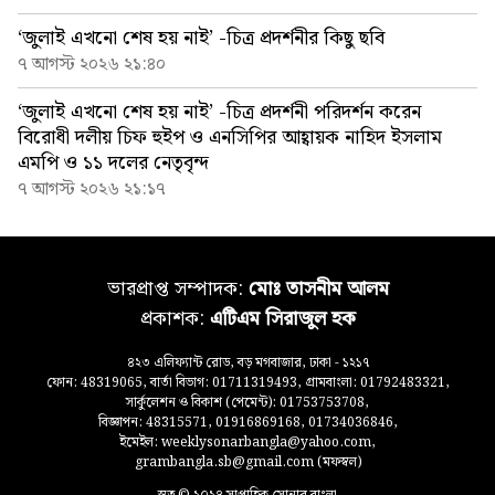
‘জুলাই এখনো শেষ হয় নাই’ -চিত্র প্রদর্শনীর কিছু ছবি
৭ আগস্ট ২০২৬ ২১:৪০
‘জুলাই এখনো শেষ হয় নাই’ -চিত্র প্রদর্শনী পরিদর্শন করেন
বিরোধী দলীয় চিফ হুইপ ও এনসিপির আহ্বায়ক নাহিদ ইসলাম
এমপি ও ১১ দলের নেতৃবৃন্দ
৭ আগস্ট ২০২৬ ২১:১৭
ভারপ্রাপ্ত সম্পাদক:
মোঃ তাসনীম আলম
প্রকাশক:
এটিএম সিরাজুল হক
৪২৩ এলিফ্যান্ট রোড, বড় মগবাজার, ঢাকা - ১২১৭
ফোন: 48319065, বার্তা বিভাগ: 01711319493, গ্রামবাংলা: 01792483321,
সার্কুলেশন ও বিকাশ (পেমেন্ট): 01753753708,
বিজ্ঞাপন: 48315571, 01916869168, 01734036846,
ইমেইল: weeklysonarbangla@yahoo.com,
grambangla.sb@gmail.com (মফস্বল)