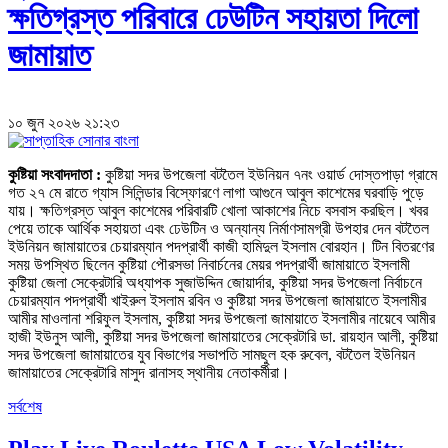
ক্ষতিগ্রস্ত পরিবারে ঢেউটিন সহায়তা দিলো
জামায়াত
১০ জুন ২০২৬ ২১:২৩
কুষ্টিয়া সংবাদদাতা :
কুষ্টিয়া সদর উপজেলা বটতৈল ইউনিয়ন ৭নং ওয়ার্ড দোস্তপাড়া গ্রামে
গত ২৭ মে রাতে গ্যাস সিলিন্ডার বিস্ফোরণে লাগা আগুনে আবুল কাশেমের ঘরবাড়ি পুড়ে
যায়। ক্ষতিগ্রস্ত আবুল কাশেমের পরিবারটি খোলা আকাশের নিচে বসবাস করছিল। খবর
পেয়ে তাকে আর্থিক সহায়তা এবং ঢেউটিন ও অন্যান্য নির্মাণসামগ্রী উপহার দেন বটতৈল
ইউনিয়ন জামায়াতের চেয়ারম্যান পদপ্রার্থী কাজী হামিদুল ইসলাম বোরহান। টিন বিতরণের
সময় উপস্থিত ছিলেন কুষ্টিয়া পৌরসভা নিবার্চনের মেয়র পদপ্রার্থী জামায়াতে ইসলামী
কুষ্টিয়া জেলা সেক্রেটারি অধ্যাপক সুজাউদ্দিন জোয়ার্দার, কুষ্টিয়া সদর উপজেলা নির্বাচনে
চেয়ারম্যান পদপ্রার্থী খাইরুল ইসলাম রবিন ও কুষ্টিয়া সদর উপজেলা জামায়াতে ইসলামীর
আমীর মাওলানা শরিফুল ইসলাম, কুষ্টিয়া সদর উপজেলা জামায়াতে ইসলামীর নায়েবে আমীর
হাজী ইউনুস আলী, কুষ্টিয়া সদর উপজেলা জামায়াতের সেক্রেটারি ডা. রায়হান আলী, কুষ্টিয়া
সদর উপজেলা জামায়াতের যুব বিভাগের সভাপতি সামছুল হক রুবেল, বটতৈল ইউনিয়ন
জামায়াতের সেক্রেটারি মাসুদ রানাসহ স্থানীয় নেতাকর্মীরা।
সর্বশেষ