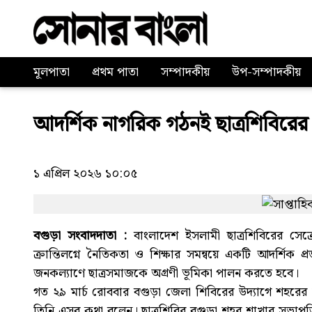
মূলপাতা
প্রথম পাতা
সম্পাদকীয়
উপ-সম্পাদকীয়
আদর্শিক নাগরিক গঠনই ছাত্রশিবিরের লক
১ এপ্রিল ২০২৬ ১০:০৫
বগুড়া সংবাদদাতা :
বাংলাদেশ ইসলামী ছাত্রশিবিরের সেক্
ক্রান্তিলগ্নে নৈতিকতা ও শিক্ষার সমন্বয়ে একটি আদর্শিক প্
জনকল্যাণে ছাত্রসমাজকে অগ্রণী ভূমিকা পালন করতে হবে।
গত ২৯ মার্চ রোববার বগুড়া জেলা শিবিরের উদ্যাগে শহরের শ
তিনি এসব কথা বলেন। ছাত্রশিবির বগুড়া শহর শাখার সভাপতি হ