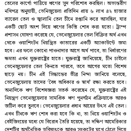
তেলের কার্গো পাঠিয়ে ঋণের সুদ পরিশোধ করছিল। অভ্যন্তরীণ
নথিপত্র অনুযায়ী, ভেনিজুয়েলা প্রতিদিন প্রায় ৬ লাখ ৪২ হাজার
ব্যারেল তেল ও জ্বালানি তেল চীনে রপ্তানি করে আসছিল, যার
একটি ছোট অংশ দিয়ে ঋণের কিস্তি শোধ করা হতো। ট্রাম্প
প্রশাসন ঘোষণা করেছে যে, ভেনেজুয়েলার তেল বিক্রির অর্থ এখন
থেকে ওয়াশিংটন নিয়ন্ত্রিত কাতারের একটি অ্যাকাউন্টে জমা
হবে। এর ফলে কোনো পাওনাদার আগে অর্থ পাবে, তা নির্ধারণের
ক্ষমতা এখন যুক্তরাষ্ট্রের হাতে। যুক্তরাষ্ট্র জানিয়েছে, চীন চাইলে
ভেনেজুয়েলার তেল কিনতে পারবে, তবে আগের মতো বিশেষ
ছাড়ে নয়। চীন এই সিদ্ধান্তের তীব্র নিন্দা জানিয়ে বলেছে,
ভেনেজুয়েলায় তাদের ‘বৈধ অধিকার ও স্বার্থ’ রক্ষা করতে হবে।
অন্যদিকে ঋণ বিশেষজ্ঞরা সতর্ক করেছেন যে, যুক্তরাষ্ট্রের এই
নিয়ন্ত্রণ ভেনেজুয়েলার সামগ্রিক ঋণ পুনর্গঠন প্রক্রিয়াকে আরও
জটিল করে তুলবে। ভেনেজুয়েলার প্রধান আয়ের উৎস এই তেল।
এখন চীনকে ঋণ শোধ করা হবে কি না, তা নিয়ে ওয়াশিংটন ও
বেইজিংয়ের মধ্যে যে বিরোধ তৈরি হয়েছে, তা দক্ষিণ আমেরিকার
দেশটির অর্থনৈতিক ভবিষ্যৎকে আরও সংকটের মুখে ঠেলে দিতে