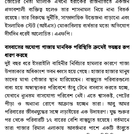
জোটের নেতা মালিকি এখনো ইরাকের রাজনীতিতে একজন
প্রভাবশালী ব্যক্তিত্ব হলেও তার শাসনামল নিয়ে নানা বিতর্ক
রয়েছে। তার বিরুদ্ধে দুর্নীতি, সাম্প্রদায়িক উত্তেজনা বাড়ানো এবং
ইসলামিক স্টেট (আইএস) মোকাবিলায় ব্যর্থতার মতো অভিযোগ
দীর্ঘদিন ধরেই আলোচিত। এএফপি।
বসবাসের অযোগ্য গাজায় মানবিক পরিস্থিতি ক্রমেই ভয়ঙ্কর রূপ
ধারণ করছে
দুই বছর ধরে ইসরাইলি বাহিনীর নির্বিচার হামলার কারণে গাজা
উপত্যকার অধিকাংশ ভবন ধ্বংস হয়ে গেছে। হাজার হাজার মানুষ
তাদের মাথা গোঁজার স্থান হারিয়েছেন। বাস্তুচ্যুত পরিবারগুলো
বাধ্য হয়ে অস্বাস্থ্যকর পরিবেশে তাঁবু টেনে বসবাস করতে হচ্ছে,
যেখানে ন্যূনতম বাসযোগ্য পরিবেশ নেই। এতে শ্বাসকষ্ট, পেটের
পীড়া ও অন্যান্য রোগে আক্রান্ত হচ্ছেন তারা। আবু আমর
পরিবারের জীবনযুদ্ধের সঙ্গে লড়াইয়ের এক উদাহরণ। যুদ্ধ শুরুর
পর থেকে পরিবারটি ১৭ বারের বেশি বাস্তুচ্যুত হয়েছে। বর্তমানে
তারা গাজার রিমাল এলাকায় আবর্জনার পাশে একটি তাঁবুতে