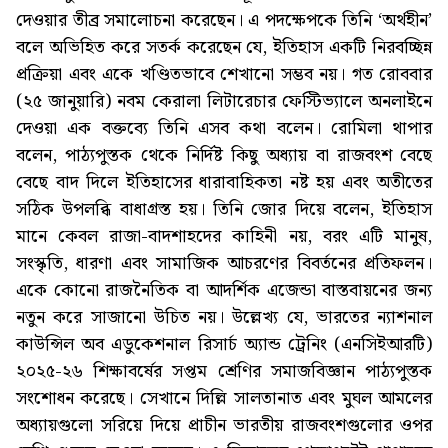
দেওয়ার তীব্র সমালোচনা করেছেন। এ পদক্ষেপকে তিনি ‘অর্থহীন’
বলে অভিহিত করে সতর্ক করেছেন যে, ইতিহাস একটি নিরবচ্ছিন্ন
প্রক্রিয়া এবং একে খণ্ডিতভাবে শেখানো সম্ভব নয়। গত রোববার
(২৫ জানুয়ারি) নবম কেরালা লিটারেচার ফেস্টিভ্যালে অনলাইনে
দেওয়া এক বক্তব্যে তিনি এসব কথা বলেন। রোমিলা থাপার
বলেন, পাঠ্যপুস্তক থেকে নির্দিষ্ট কিছু অধ্যায় বা রাজবংশ বেছে
বেছে বাদ দিলে ইতিহাসের ধারাবাহিকতা নষ্ট হয় এবং অতীতের
সঠিক উপলব্ধি বাধাগ্রস্ত হয়। তিনি জোর দিয়ে বলেন, ইতিহাস
মানে কেবল রাজা-বাদশাহদের কাহিনী নয়, বরং এটি মানুষ,
সংস্কৃতি, ধারণা এবং সামাজিক আচরণের বিবর্তনের প্রতিফলন।
একে কোনো রাজনৈতিক বা আদর্শিক এজেন্ডা বাস্তবায়নের জন্য
নতুন করে সাজানো উচিত নয়। উল্লেখ্য যে, ভারতের ন্যাশনাল
কাউন্সিল অব এডুকেশনাল রিসার্চ অ্যান্ড ট্রেনিং (এনসিইআরটি)
২০২৫-২৬ শিক্ষাবর্ষের সপ্তম শ্রেণির সমাজবিজ্ঞান পাঠ্যপুস্তক
সংশোধন করেছে। সেখানে দিল্লি সালতানাত এবং মুঘল আমলের
অধ্যায়গুলো সরিয়ে দিয়ে প্রাচীন ভারতীয় রাজবংশগুলোর ওপর