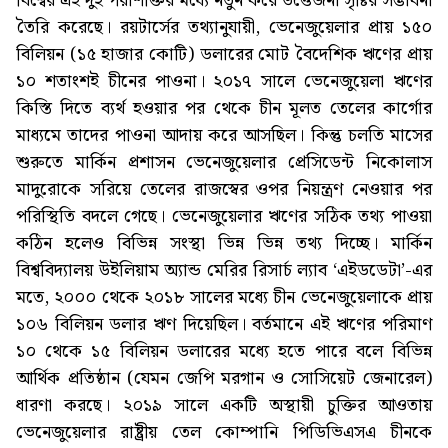
বিশ্বের এই দুই পরাশক্তির মধ্যে নতুন করে উত্তেজনা সৃষ্টির সম্ভাবনা
তৈরি করেছে। রয়টার্সের তথ্যানুযায়ী, ভেনেজুয়েলার প্রায় ১৫০
বিলিয়ন (১৫ হাজার কোটি) ডলারের মোট বৈদেশিক ঋণের প্রায়
১০ শতাংশই চীনের পাওনা। ২০১৭ সালে ভেনেজুয়েলা ঋণের
কিস্তি দিতে ব্যর্থ হওয়ার পর থেকে চীন মূলত তেলের কার্গোর
মাধ্যমে তাদের পাওনা আদায় করে আসছিল। কিন্তু চলতি মাসের
শুরুতে মার্কিন প্রশাসন ভেনেজুয়েলার প্রেসিডেন্ট নিকোলাস
মাদুরোকে সরিয়ে তেলের রাজস্বের ওপর নিয়ন্ত্রণ নেওয়ার পর
পরিস্থিতি বদলে গেছে। ভেনেজুয়েলার ঋণের সঠিক তথ্য পাওয়া
কঠিন হলেও বিভিন্ন সংস্থা ভিন্ন ভিন্ন তথ্য দিচ্ছে। মার্কিন
বিশ্ববিদ্যালয় উইলিয়াম অ্যান্ড মেরির রিসার্চ ল্যাব ‘এইডডেটা’-এর
মতে, ২০০০ থেকে ২০১৮ সালের মধ্যে চীন ভেনেজুয়েলাকে প্রায়
১০৬ বিলিয়ন ডলার ঋণ দিয়েছিল। বর্তমানে এই ঋণের পরিমাণ
১০ থেকে ১৫ বিলিয়ন ডলারের মধ্যে হতে পারে বলে বিভিন্ন
আর্থিক প্রতিষ্ঠান (যেমন জেপি মরগান ও সোসিয়েট জেনারেল)
ধারণা করছে। ২০১৯ সালে একটি অস্থায়ী চুক্তির আওতায়
ভেনেজুয়েলার রাষ্ট্রীয় তেল কোম্পানি পিডিভিএসএ চীনকে