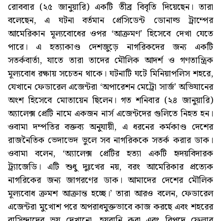
রোববার (২৫ জানুয়ারি) একটি তীব্র বিবৃতি দিয়েছেন। তারা
বলেছেন, এ ঘটনা বর্তমান প্রেসিডেন্ট ডোনাল্ড ট্রাম্পের
আমেরিকান মূল্যবোধের ওপর ‘আক্রমণ’ হিসেবে দেখা যেতে
পারে। এ হত্যাকাণ্ড দেশজুড়ে নাগরিকদের জন্য একটি
সতর্কবার্তা, যাতে তারা তাদের মৌলিক আদর্শ ও গণতান্ত্রিক
মূল্যবোধ রক্ষায় সচেতন থাকে। ঘটনাটি ঘটে মিনিয়াপলিস শহরে,
যেখানে ফেডারেল এজেন্টরা ‘অপারেশন মেট্রো সার্জ’ অভিযানের
অংশ হিসেবে মোতায়েন ছিলেন। গত শনিবার (২৪ জানুয়ারি)
অ্যালেক্স প্রেটি নামে একজন নার্স এজেন্টদের গুলিতে নিহত হন।
ওবামা দম্পতির বক্তব্য অনুযায়ী, এ ধরনের কর্মকাণ্ড দেশের
রাজনৈতিক ভেদাভেদ ভুলে সব নাগরিককে সতর্ক করার ডাক।
ওবামা বলেন, ‘অ্যালেক্স প্রেটির হত্যা একটি হৃদয়বিদারক
ট্র্যাজেডি। এটি শুধু দুঃখের নয়, বরং আমেরিকার প্রত্যেক
নাগরিকের জন্য জাগরণের ডাক। আমাদের দেশের মৌলিক
মূল্যবোধ ক্রমশ আক্রান্ত হচ্ছে।’ তারা আরও বলেন, ফেডারেল
এজেন্টরা মুখোশ পরে অপরাধমুক্তভাবে কাজ করছে এবং শহরের
বাসিন্দাদের ভয় দেখানো, হয়রানি করা এবং বিপদে ফেলার