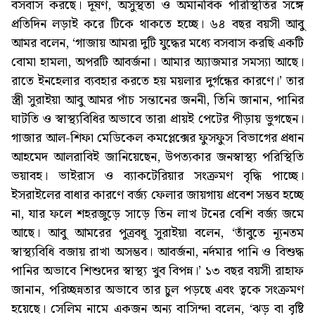
বসবাস করছে। দূষণ, অসুস্থতা ও অমানবিক পরিস্থিতির সঙ্গে
প্রতিদিন লড়াই করে টিকে থাকতে হচ্ছে। ৬৪ বছর বয়সী আবু
আমর বলেন, ‘গাজায় আমরা দুটি যুদ্ধের মধ্যে বসবাস করছি একটি
বোমা হামলা, অপরটি আবর্জনা। আমার অ্যাজমার সমস্যা আছে।
রাতে ইনহেলার ব্যবহার করতে হয় ময়লার দুর্গন্ধের কারণে।’ তার
স্ত্রী সুরাইয়া আবু আমর পাঁচ সন্তানের জননী, তিনি জানান, পানির
ঘাটতি ও স্বাস্থ্যবিধির অভাবে তারা প্রায়ই পেটের পীড়ায় ভুগছেন।
গাজার আল-শিফা মেডিকেল কমপ্লেক্সের ফুসফুস বিভাগের প্রধান
আহমেদ আলরাবিই জানিয়েছেন, উপত্যকার জনস্বাস্থ্য পরিস্থিতি
ভয়াবহ। ভাইরাস ও ব্যাকটেরিয়ার সংক্রমণ বৃদ্ধি পাচ্ছে।
ইসরাইলের বাধার কারণে বর্জ্য ফেলার জায়গায় প্রবেশ সম্ভব হচ্ছে
না, যার ফলে শহরজুড়ে সাড়ে তিন লাখ টনের বেশি বর্জ্য জমে
আছে। আবু আমরের পুত্রবধূ সুরাইয়া বলেন, ‘তাঁবুতে ন্যূনতম
স্বাস্থ্যবিধি বজায় রাখা অসম্ভব। আবর্জনা, নর্দমার পানি ও বিশুদ্ধ
পানির অভাবে শিশুদের স্বাস্থ্য খুব বিপন্ন।’ ১৩ বছর বয়সী রাহাফ
জানান, পরিচ্ছন্নতার অভাবে তার চুল পড়ছে এবং ত্বকে সংক্রমণ
হয়েছে। সেলিম নামে একজন অন্য বাসিন্দা বলেন, ‘ঝড় বা বৃষ্টি