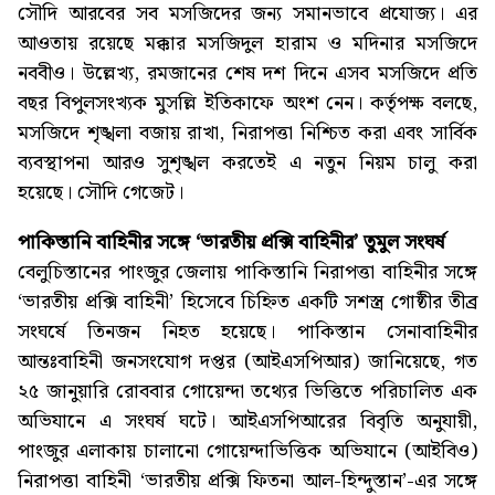
সৌদি আরবের সব মসজিদের জন্য সমানভাবে প্রযোজ্য। এর
আওতায় রয়েছে মক্কার মসজিদুল হারাম ও মদিনার মসজিদে
নববীও। উল্লেখ্য, রমজানের শেষ দশ দিনে এসব মসজিদে প্রতি
বছর বিপুলসংখ্যক মুসল্লি ইতিকাফে অংশ নেন। কর্তৃপক্ষ বলছে,
মসজিদে শৃঙ্খলা বজায় রাখা, নিরাপত্তা নিশ্চিত করা এবং সার্বিক
ব্যবস্থাপনা আরও সুশৃঙ্খল করতেই এ নতুন নিয়ম চালু করা
হয়েছে। সৌদি গেজেট।
পাকিস্তানি বাহিনীর সঙ্গে ‘ভারতীয় প্রক্সি বাহিনীর’ তুমুল সংঘর্ষ
বেলুচিস্তানের পাংজুর জেলায় পাকিস্তানি নিরাপত্তা বাহিনীর সঙ্গে
‘ভারতীয় প্রক্সি বাহিনী’ হিসেবে চিহ্নিত একটি সশস্ত্র গোষ্ঠীর তীব্র
সংঘর্ষে তিনজন নিহত হয়েছে। পাকিস্তান সেনাবাহিনীর
আন্তঃবাহিনী জনসংযোগ দপ্তর (আইএসপিআর) জানিয়েছে, গত
২৫ জানুয়ারি রোববার গোয়েন্দা তথ্যের ভিত্তিতে পরিচালিত এক
অভিযানে এ সংঘর্ষ ঘটে। আইএসপিআরের বিবৃতি অনুযায়ী,
পাংজুর এলাকায় চালানো গোয়েন্দাভিত্তিক অভিযানে (আইবিও)
নিরাপত্তা বাহিনী ‘ভারতীয় প্রক্সি ফিতনা আল-হিন্দুস্তান’-এর সঙ্গে