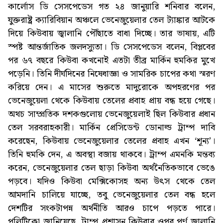
কার্লোস ডি সেসপেডেস গত ২৪ জানুয়ারি শনিবার বলেন,
যুক্তরাষ্ট্র ক্যারিবিয়ান অঞ্চলে ভেনেজুয়েলার তেল ট্যাঙ্কার আটকে
দিয়ে কিউবায় জ্বালানি পৌঁছাতে বাধা দিচ্ছে। তার ভাষায়, এটি
স্পষ্ট আন্তর্জাতিক জলদস্যুতা। ডি সেসপেডেস বলেন, বিপ্লবের
পর ৬৭ বছরে কিউবা কখনোই এতটা তীব্র মার্কিন হুমকির মুখে
পড়েনি। তিনি দীর্ঘদিনের নিষেধাজ্ঞা ও সামরিক চাপের কথা স্মরণ
করিয়ে দেন। এ মাসের শুরুতে মাদুরোকে অপহরণের পর
ভেনেজুয়েলা থেকে কিউবায় তেলের প্রবাহ প্রায় বন্ধ হয়ে গেছে।
অথচ সাম্প্রতিক দশকগুলোয় ভেনেজুয়েলাই ছিল কিউবার প্রধান
তেল সরবরাহকারী। মার্কিন প্রেসিডেন্ট ডোনাল্ড ট্রাম্প দাবি
করেছেন, কিউবায় ভেনেজুয়েলার তেলের প্রবাহ এখন ‘শূন্য’।
তিনি হুমকি দেন, এ অবস্থা বজায় থাকবে। ট্রাম্প এমনকি মন্তব্য
করেন, ভেনেজুয়েলার তেল ছাড়া কিউবা অর্থনৈতিকভাবে ভেঙে
পড়বে। যদিও কিউবা মেক্সিকোসহ অন্য উৎস থেকে তেল
আমদানি চালিয়ে যাচ্ছে, তবু ভেনেজুয়েলার তেল বন্ধ হলে
দেশটির সংকটাপন্ন অর্থনীতি আরও চাপে পড়তে পারে।
পলিটিকো জানিয়েছে, ট্রাম্প প্রশাসন কিউবার ওপর পূর্ণ জ্বালানি