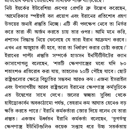
প্রতিরোধ করার তেহরানের সামরিক শক্তি বাড়িয়েছে।
নিউ ইয়র্কের ইউরেশিয়া গ্রুপের গ্রেগরি ব্রু উল্লেখ করেছেন,
‘আমেরিকার স্পষ্টতই বল প্রয়োগ এবং ইরানের প্রতিশোধ গ্রহণ
উভয়ের জন্যই প্রস্তুতি নিচ্ছে। এটি কী পদক্ষেপ নেবে তা নির্ভর
করে তারা কী অর্জন করতে চায় তার ওপর। আমি মনে করি,
প্রশাসন সিদ্ধান্ত নিয়ে ফেলেছে যে তারা ইরান আক্রমণ করবে।
এখন এর অজুহাত কী হবে, তারা তা নির্ধারণ করার চেষ্টা করছে।’
ইরানের পাল্টা প্রস্তুতি সম্পর্কে হাডসন ইনস্টিটিউটের ক্যান
কাসাপোগলু বলেছেন, ‘শতটি ক্ষেপণাস্ত্রের মধ্যে যদি ৮০
শতাংশও প্রতিরোধ করা যায়, তাহলেও ২০টি পৌঁছে যাবে। ছোট
রাষ্ট্রগুলোর ক্ষেত্রে বিচ্যুতির সম্ভবনা আরও কম। এজন্য ইসরাইল
এবং উপসাগরীয় আরব রাষ্ট্রগুলো ইরানের ক্ষেপণাস্ত্র কর্মসূচিকে
এত উদ্বেগের সাথে দেখে। জলের স্বচ্ছতা সুবিধা থেকে
হাইড্রোকার্বন অবকাঠামো পর্যন্ত, তেহরান কম আঘাত হেনেও বড়
ক্ষতি করতে পারে।’ ইরানি কর্মকর্তারা জোর দিয়ে বলেন যে তারা
প্রস্তুত। একজন ঊর্ধ্বতন ইরানি কর্মকর্তা বলেছেন, ‘ভূগর্ভস্থ
ক্ষেপণাস্ত্র ইউনিটগুলিও কয়েক সপ্তাহ ধরে উচ্চ সতর্কতায়