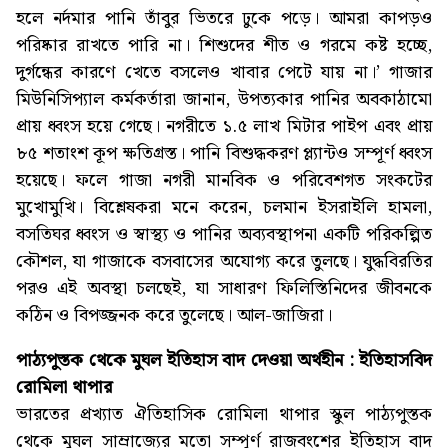
হলে নর্দমার পানি তাঁবুর ভিতরে ঢুকে পড়ে। আমরা কাপড়ও
পরিষ্কার রাখতে পারি না। শিশুদের শীত ও গরমে কষ্ট হচ্ছে,
দুর্গন্ধের কারণে খেতে বসলেও খাবার পেটে যায় না।’ গাজার
মিউনিসিপ্যাল কর্মকর্তারা জানান, উপত্যকার পানির অবকাঠামো
প্রায় ধ্বংস হয়ে গেছে। নগরীতে ১.৫ লাখ মিটার পাইপ এবং প্রায়
৮৫ শতাংশ কূপ ক্ষতিগ্রস্ত। পানি বিশুদ্ধকরণ প্ল্যান্টও সম্পূর্ণ ধ্বংস
হয়েছে। ফলে গাজা নগরী মানবিক ও পরিবেশগত সংকটের
মুখোমুখি। বিশ্লেষকরা মনে করেন, চলমান ইসরাইলি হামলা,
বসতিঘর ধ্বংস ও স্বাস্থ্য ও পানির অব্যবস্থাপনা একটি পরিকল্পিত
কৌশল, যা গাজাকে বসবাসের অযোগ্য করে তুলছে। যুদ্ধবিরতির
পরও এই অবস্থা চলছেই, যা সাধারণ ফিলিস্তিনিদের জীবনকে
কঠিন ও বিপজ্জনক করে তুলেছে। আল-জাজিরা।
পাঠ্যপুস্তক থেকে মুঘল ইতিহাস বাদ দেওয়া অর্থহীন : ইতিহাসবিদ
রোমিলা থাপার
ভারতের প্রখ্যাত ঐতিহাসিক রোমিলা থাপার স্কুল পাঠ্যপুস্তক
থেকে মুঘল সাম্রাজ্যের মতো সম্পূর্ণ রাজবংশের ইতিহাস বাদ