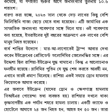
কমেছে, যা গণহত্যা শুরুর আগে জনসংখ্যার তুলনায় ১০.৬
শতাংশ।
ধারণা করা হচ্ছে, ২০২৩ সাল থেকে দেড় লাখের কিছু বেশি
ফিলিস্তিনি গাজা ছেড়ে যেতে বাধ্য হয়েছেন। এটি জার্মানির এক
সাম্প্রতিক জনসংখ্যা গবেষণার সঙ্গে মিলে যায়। ওই গবেষণায়
বলা হয়েছে, ইসরাইলের দুই বছরের আক্রমণে এক লাখের বেশি
মানুষ নিহত হয়েছেন।
ব্যর্থ শান্তির উদ্যোগ : মার-আ-লাগোতেই ট্রাম্প আবার দেখা
করেন ইউক্রেনের প্রেসিডেন্ট ভলোদিমির জেলেনস্কির সঙ্গে। এর
উদ্দেশ্য ছিল রাশিয়া-ইউক্রেন যুদ্ধ থামানো। কিন্তু এ আলোচনাও
ফলহীন হয়েছে। ভ্লাদিমির পুতিন যে যুদ্ধ শেষ করতে আগ্রহী নন,
এখানে তারই প্রমাণ মিলেছে। রাশিয়া একই সময়ে ড্রোন হামলায়
কিয়েভকে আঘাত করেছে।
এর জবাবে ইউক্রেন (যাদের ড্রোন ও ক্ষেপণাস্ত্র হামলায়
সিআইএর গোয়েন্দা তথ্য ব্যবহৃত হয়) রাশিয়ার দখলে থাকা
কৃষ্ণসাগরীয় এক পর্যটন শহরে হামলা চালায়। একটি ক্যাফে ও
হোটেলে আঘাতে ২৪ জন নিহত হন, আহত হন ৫০ জন। তারা