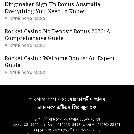
Kingmaker Sign Up Bonus Australia:
Everything You Need to Know
৭ আগস্ট ২০২৬ ২০:৪৫
Rocket Casino No Deposit Bonus 2026: A
Comprehensive Guide
৭ আগস্ট ২০২৬ ২০:৪৩
Rocket Casino Welcome Bonus: An Expert
Guide
৭ আগস্ট ২০২৬ ২০:৪০
ভারপ্রাপ্ত সম্পাদক:
মোঃ তাসনীম আলম
প্রকাশক:
এটিএম সিরাজুল হক
৪২৩ এলিফ্যান্ট রোড, বড় মগবাজার, ঢাকা - ১২১৭
ফোন: 48319065, বার্তা বিভাগ: 01711319493, গ্রামবাংলা: 01792483321,
সার্কুলেশন ও বিকাশ (পেমেন্ট): 01753753708,