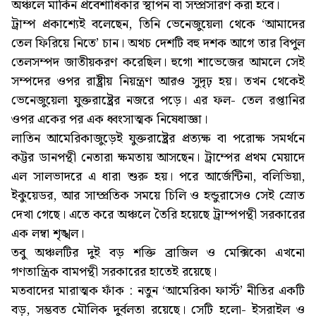
অঞ্চলে মার্কিন প্রবেশাধিকার স্থাপন বা সম্প্রসারণ করা হবে।
ট্রাম্প প্রকাশ্যেই বলেছেন, তিনি ভেনেজুয়েলা থেকে ‘আমাদের
তেল ফিরিয়ে নিতে’ চান। অথচ দেশটি বহু দশক আগে তার বিপুল
তেলসম্পদ জাতীয়করণ করেছিল। হুগো শাভেজের আমলে সেই
সম্পদের ওপর রাষ্ট্রীয় নিয়ন্ত্রণ আরও সুদৃঢ় হয়। তখন থেকেই
ভেনেজুয়েলা যুক্তরাষ্ট্রের নজরে পড়ে। এর ফল- তেল রপ্তানির
ওপর একের পর এক ধ্বংসাত্মক নিষেধাজ্ঞা।
লাতিন আমেরিকাজুড়েই যুক্তরাষ্ট্রের প্রত্যক্ষ বা পরোক্ষ সমর্থনে
কট্টর ডানপন্থী নেতারা ক্ষমতায় আসছেন। ট্রাম্পের প্রথম মেয়াদে
এল সালভাদরে এ ধারা শুরু হয়। পরে আর্জেন্টিনা, বলিভিয়া,
ইকুয়েডর, আর সাম্প্রতিক সময়ে চিলি ও হন্ডুরাসেও সেই স্রোত
দেখা গেছে। এতে করে অঞ্চলে তৈরি হয়েছে ট্রাম্পপন্থী সরকারের
এক লম্বা শৃঙ্খল।
তবু অঞ্চলটির দুই বড় শক্তি ব্রাজিল ও মেক্সিকো এখনো
গণতান্ত্রিক বামপন্থী সরকারের হাতেই রয়েছে।
মতবাদের মারাত্মক ফাঁক : নতুন ‘আমেরিকা ফার্স্ট’ নীতির একটি
বড়, সম্ভবত মৌলিক দুর্বলতা রয়েছে। সেটি হলো- ইসরাইল ও