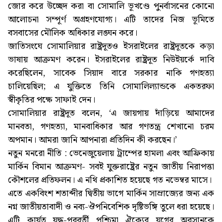
জোর করে উচ্ছেদ করা বা সোমালি ভূখণ্ডে পুনর্বাসনের কোনো
আলোচনা সম্পূর্ণ অগ্রহণযোগ্য। এটি তাদের নিজ ভূমিতে
বসবাসের মৌলিক অধিকার লঙ্ঘন করে।
জাতিসংঘে সোমালিয়ার রাষ্ট্রদূতও ইসরাইলের রাষ্ট্রদূতকে কড়া
ভাষায় আক্রমণ করেন। ইসরাইলের রাষ্ট্রদূত নিউইয়র্কে দাবি
করেছিলেন, সাবেক সিয়াদ বারে সরকার নাকি গণহত্যা
চালিয়েছিল; এ যুক্তিতে তিনি সোমালিল্যান্ডকে একতরফা
স্বীকৃতির পক্ষে সাফাই দেন।
সোমালিয়ার রাষ্ট্রদূত বলেন, ‘এ জায়গায় দাঁড়িয়ে আমাদের
মানবতা, গণহত্যা, মানবাধিকার আর গণতন্ত্র শেখানো চরম
অপমান। আমরা জানি আপনারা প্রতিদিন কী করছেন।’
নতুন মনরো নীতি : ভেনেজুয়েলায় ট্রাম্পের হামলা এবং আফ্রিকায়
মার্কিন বিমান আক্রমণ- সবই যুক্তরাষ্ট্রের নতুন জাতীয় নিরাপত্তা
কৌশলের প্রতিফলন। এ নথি প্রকাশিত হয়েছে গত নভেম্বর মাসে।
এতে একবিংশ শতাব্দীর দ্বিতীয় ভাগে মার্কিন সাম্রাজ্যের জন্য এক
নগ্ন জাতীয়তাবাদী ও নব্য-ঔপনিবেশিক দৃষ্টিভঙ্গি তুলে ধরা হয়েছে।
এটি কার্যত যুদ্ধ-পরবর্তী পশ্চিমা ঐক্যের যুগের অবসানকে