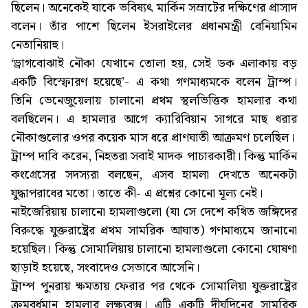
ছিলেন। অনেকেই যাকে ভবিষ্যৎ মার্কিন সম্রাটের দক্ষিণের প্রাসাদ
বলেন। তাঁর পাশে ছিলেন ইসরাইলের প্রধানমন্ত্রী বেনিয়ামিন
নেতানিয়াহু।
‘ড্রাগবোঝাই নৌকা যেখানে তোলা হয়, সেই ডক এলাকায় বড়
একটি বিস্ফোরণ হয়েছে’- এ কথা গণমাধ্যমকে বলেন ট্রাম্প।
তিনি ভেনেজুয়েলায় চালানো প্রথম স্থলভিত্তিক হামলার কথা
বলছিলেন। এ হামলার আগে ক্যারিবিয়ান সাগরে মাছ ধরার
নৌকাগুলোর ওপর কয়েক মাস ধরে প্রাণঘাতী আক্রমণ চলেছিল।
ট্রাম্প দাবি করেন, নিহতরা সবাই মাদক পাচারকারী। কিন্তু মার্কিন
কংগ্রেসের সদস্যরা বলছেন, এসব হামলা দেখতে অনেকটা
যুদ্ধাপরাধের মতো। তাতে কী- এ প্রশ্নের কোনো মূল্য নেই।
নাইজেরিয়ায় চালানো হামলাগুলো (যা সে দেশে কথিত জঙ্গিদের
বিরুদ্ধে যুক্তরাষ্ট্রের প্রথম সামরিক আঘাত) গণমাধ্যমে জানানো
হয়েছিল। কিন্তু সোমালিয়ায় চালানো হামলাগুলো কোনো ঘোষণা
ছাড়াই হয়েছে, সংবাদেও সেভাবে আসেনি।
ট্রাম্প পুনরায় ক্ষমতায় ফেরার পর থেকে সোমালিয়া যুক্তরাষ্ট্রের
ক্রমবর্ধমান হামলার লক্ষ্যবস্তু। এটি একটি দীর্ঘদিনের সামরিক