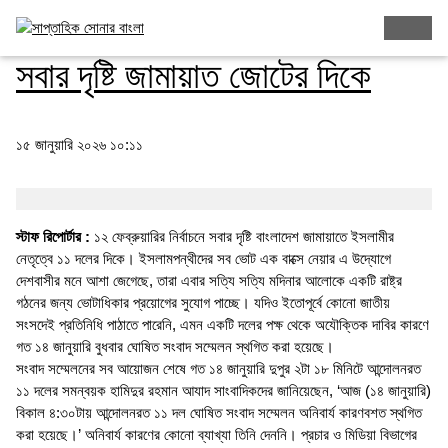
আসন সমঝোতা
সবার দৃষ্টি জামায়াত জোটের দিকে
১৫ জানুয়ারি ২০২৬ ১০:১১
স্টাফ রিপোর্টার :
১২ ফেব্রুয়ারির নির্বাচনে সবার দৃষ্টি বাংলাদেশ জামায়াতে ইসলামীর
নেতৃত্বে ১১ দলের দিকে। ইসলামপন্থীদের সব ভোট এক বাক্সে নেয়ার এ উদ্যোগে
দেশবাসীর মনে আশা জেগেছে, তারা এবার সত্যি সত্যি মদিনার আলোকে একটি রাষ্ট্র
গঠনের জন্য ভোটাধিকার প্রয়োগের সুযোগ পাচ্ছে। যদিও ইতোপূর্বে কোনো জাতীয়
সংসদেই প্রতিনিধি পাঠাতে পারেনি, এমন একটি দলের পক্ষ থেকে অযৌক্তিক দাবির কারণে
গত ১৪ জানুয়ারি বুধবার ঘোষিত সংবাদ সম্মেলন স্থগিত করা হয়েছে।
সংবাদ সম্মেলনের সব আয়োজন শেষে গত ১৪ জানুয়ারি দুপুর ২টা ১৮ মিনিটে আন্দোলনরত
১১ দলের সমন্বয়ক হামিদুর রহমান আযাদ সাংবাদিকদের জানিয়েছেন, ‘আজ (১৪ জানুয়ারি)
বিকাল ৪:৩০টায় আন্দোলনরত ১১ দল ঘোষিত সংবাদ সম্মেলন অনিবার্য কারণবশত স্থগিত
করা হয়েছে।’ অনিবার্য কারণের কোনো ব্যাখ্যা তিনি দেননি। প্রচার ও মিডিয়া বিভাগের