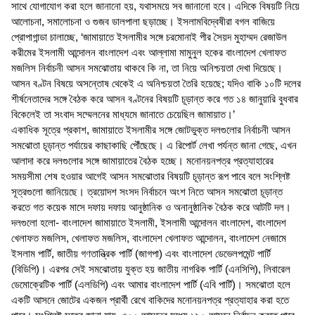
সাথে যোগাযোগ করা হলে জানানো হয়, যথাসময়ে সব জানানো হবে। এদিকে বিষয়টি নিয়ে
আলোচনা, সমালোচনা ও গুজব ডালপালা ছড়াচ্ছে। ইসলামবিদ্বেষীরা বগল বাজিয়ে
প্রোপাগান্ডা চালাচ্ছে, ‘জামায়াতে ইসলামীর সঙ্গে চরমোনাই পীর সৈয়দ মুহাম্মদ রেজাউল
করীমের ইসলামী আন্দোলন বাংলাদেশ এবং আল্লামা মামুনুল হকের বাংলাদেশ খেলাফত
মজলিস নির্বাচনী আসন সমঝোতায় থাকবে কি না, তা নিয়ে অনিশ্চয়তা দেখা দিয়েছে।
আসন বণ্টন বিষয়ে অসন্তোষ থেকেই এ অনিশ্চয়তা তৈরি হয়েছে; যদিও বাকি ১০টি দলের
শীর্ষনেতাদের সঙ্গে বৈঠক করে আসন বণ্টনের বিষয়টি চূড়ান্ত করে গত ১৪ জানুয়ারি বুধবার
বিকেলেই তা সংবাদ সম্মেলনের মাধ্যমে জানাতে চেয়েছিল জামায়াত।’
একাধিক সূত্রে প্রকাশ, জামায়াতে ইসলামীর সঙ্গে জোটভুক্ত দলগুলোর নির্বাচনী আসন
সমঝোতা চূড়ান্ত পর্যায়ের কাছাকাছি পৌঁছেছে। এ রিপোর্ট লেখা পর্যন্ত জানা গেছে, এখন
আলাদা করে দলগুলোর সঙ্গে জামায়াতের বৈঠক হচ্ছে। মনোনয়নপত্র প্রত্যাহারের
সময়সীমা শেষ হওয়ার আগেই আসন সমঝোতার বিষয়টি চূড়ান্ত রূপ পাবে বলে সংশ্লিষ্ট
সূত্রগুলো জানিয়েছে। ত্রয়োদশ সংসদ নির্বাচনে অংশ নিতে আসন সমঝোতা চূড়ান্ত
করতে গত কয়েক মাসে দফায় দফায় আনুষ্ঠানিক ও অনানুষ্ঠানিক বৈঠক করে আটটি দল।
দলগুলো হলো- বাংলাদেশ জামায়াতে ইসলামী, ইসলামী আন্দোলন বাংলাদেশ, বাংলাদেশ
খেলাফত মজলিস, খেলাফত মজলিস, বাংলাদেশ খেলাফত আন্দোলন, বাংলাদেশ নেজামে
ইসলাম পার্টি, জাতীয় গণতান্ত্রিক পার্টি (জাগপা) এবং বাংলাদেশ ডেভেলপমেন্ট পার্টি
(বিডিপি)। এরপর সেই সমঝোতায় যুক্ত হয় জাতীয় নাগরিক পার্টি (এনসিপি), লিবারেল
ডেমোক্রেটিক পার্টি (এলডিপি) এবং আমার বাংলাদেশ পার্টি (এবি পার্টি)। সমঝোতা হলে
একটি আসনে জোটের একজন প্রার্থী রেখে বাকিদের মনোনয়নপত্র প্রত্যাহার করা হতে