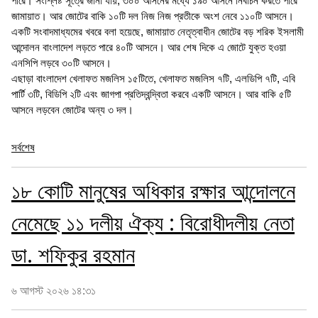
পারে। সংশ্লিষ্ট সূত্রে জানা যায়, ৩০০ আসনের মধ্যে ১৯০ আসনে নির্বাচন করতে পারে
জামায়াত। আর জোটের বাকি ১০টি দল নিজ নিজ প্রতীকে অংশ নেবে ১১০টি আসনে।
একটি সংবাদমাধ্যমের খবরে বলা হয়েছে, জামায়াত নেতৃত্বাধীন জোটের বড় শরিক ইসলামী
আন্দোলন বাংলাদেশ লড়তে পারে ৪০টি আসনে। আর শেষ দিকে এ জোটে যুক্ত হওয়া
এনসিপি লড়বে ৩০টি আসনে।
এছাড়া বাংলাদেশ খেলাফত মজলিস ১৫টিতে, খেলাফত মজলিস ৭টি, এলডিপি ৭টি, এবি
পার্টি ৩টি, বিডিপি ২টি এবং জাগপা প্রতিদ্বন্দ্বিতা করবে একটি আসনে। আর বাকি ৫টি
আসনে লড়বেন জোটের অন্য ৩ দল।
সর্বশেষ
১৮ কোটি মানুষের অধিকার রক্ষার আন্দোলনে
নেমেছে ১১ দলীয় ঐক্য : বিরোধীদলীয় নেতা
ডা. শফিকুর রহমান
৬ আগস্ট ২০২৬ ১৪:৩১