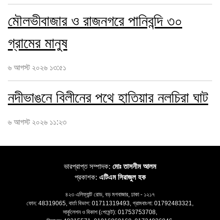
মৌলভীবাজার ও রাজনগরে পানিবন্দি ৩০
গ্রামের মানুষ
৬ আগস্ট ২০২৬ ১৩:৫১
নদীভাঙনে বিলীনের পথে হাতিয়ার নলচিরা ঘাট
৬ আগস্ট ২০২৬ ১১:২৩
ভারপ্রাপ্ত সম্পাদক:
মোঃ তাসনীম আলম
প্রকাশক:
এটিএম সিরাজুল হক
৪২৩ এলিফ্যান্ট রোড, বড় মগবাজার, ঢাকা - ১২১৭
ফোন: 48319065, বার্তা বিভাগ: 01711319493, গ্রামবাংলা: 01792483321,
সার্কুলেশন ও বিকাশ (পেমেন্ট): 01753753708,