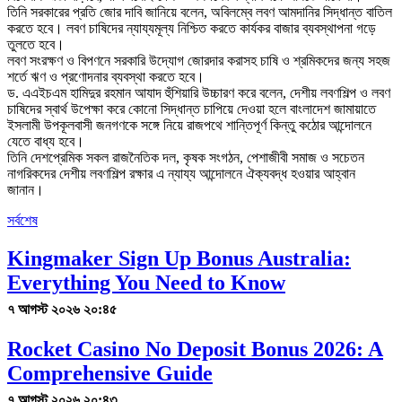
তিনি সরকারের প্রতি জোর দাবি জানিয়ে বলেন, অবিলম্বে লবণ আমদানির সিদ্ধান্ত বাতিল
করতে হবে। লবণ চাষিদের ন্যায্যমূল্য নিশ্চিত করতে কার্যকর বাজার ব্যবস্থাপনা গড়ে
তুলতে হবে।
লবণ সংরক্ষণ ও বিপণনে সরকারি উদ্যোগ জোরদার করাসহ চাষি ও শ্রমিকদের জন্য সহজ
শর্তে ঋণ ও প্রণোদনার ব্যবস্থা করতে হবে।
ড. এএইচএম হামিদুর রহমান আযাদ হুঁশিয়ারি উচ্চারণ করে বলেন, দেশীয় লবণশিল্প ও লবণ
চাষিদের স্বার্থ উপেক্ষা করে কোনো সিদ্ধান্ত চাপিয়ে দেওয়া হলে বাংলাদেশ জামায়াতে
ইসলামী উপকূলবাসী জনগণকে সঙ্গে নিয়ে রাজপথে শান্তিপূর্ণ কিন্তু কঠোর আন্দোলনে
যেতে বাধ্য হবে।
তিনি দেশপ্রেমিক সকল রাজনৈতিক দল, কৃষক সংগঠন, পেশাজীবী সমাজ ও সচেতন
নাগরিকদের দেশীয় লবণশিল্প রক্ষার এ ন্যায্য আন্দোলনে ঐক্যবদ্ধ হওয়ার আহ্বান
জানান।
সর্বশেষ
Kingmaker Sign Up Bonus Australia:
Everything You Need to Know
৭ আগস্ট ২০২৬ ২০:৪৫
Rocket Casino No Deposit Bonus 2026: A
Comprehensive Guide
৭ আগস্ট ২০২৬ ২০:৪৩