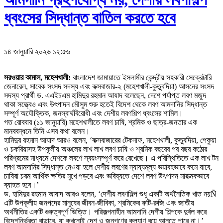
ধ্বংসের সিদ্ধান্ত বাতিল করতে হবে
১৪ জানুয়ারি ২০২৬ ১২:৫৬
সরওয়ার কামাল, মহেশখালী:
বাংলাদেশ জামায়াতে ইসলামীর কেন্দ্রীয় সহকারী সেক্রেটারি
জেনারেল, সাবেক সংসদ সদস্য এবং কক্সবাজার-২ (মহেশখালী-কুতুবদিয়া) আসনের সংসদ
সদস্য প্রার্থী ড. এএইচএম হামিদুর রহমান আযাদ বলেছেন, দেশে পর্যাপ্ত লবণ মজুদ
থাকা সত্ত্বেও এবং উৎপাদন মৌসুম শুরু হতেই বিদেশ থেকে লবণ আমদানির সিদ্ধান্ত
সম্পূর্ণ অযৌক্তিক, জনস্বার্থবিরোধী এবং দেশীয় লবণশিল্প ধ্বংসের শামিল।
গত রোববার (১১ জানুয়ারি) মহেশখালীতে লবণ চাষি, শ্রমিক ও ছাত্র-জনতার এক
মানববন্ধনে তিনি এসব কথা বলেন।
হামিদুর রহমান আযাদ আরও বলেন, ‘কক্সবাজারের টেকনাফ, মহেশখালী, কুতুবদিয়া, পেকুয়া
ও চকরিয়াসহ উপকূলীয় অঞ্চলের লাখ লাখ লবণ চাষি ও শ্রমিক বছরের পর বছর কঠোর
পরিশ্রমের মাধ্যমে দেশকে লবণে স্বয়ংসম্পূর্ণ করে রেখেছে। এ পরিস্থিতিতে এক লাখ টন
লবণ আমদানির সিদ্ধান্ত নেওয়া হলে দেশীয় লবণের ন্যায্যমূল্য ভয়াবহভাবে কমে যাবে,
চাষিরা চরম আর্থিক ক্ষতির মুখে পড়বে এবং ভবিষ্যতে দেশে লবণ উৎপাদন মারাত্মকভাবে
ব্যাহত হবে।’
ড. হামিদুর রহমান আযাদ আরও বলেন, ‘দেশীয় লবণশিল্প শুধু একটি অর্থনৈতিক খাত নয়Ñ
এটি উপকূলীয় জনপদের মানুষের জীবন-জীবিকা, শ্রমিকের রুটি-রুজি এবং জাতীয়
অর্থনীতির একটি গুরুত্বপূর্ণ ভিত্তি। পরিকল্পনাহীন আমদানি দেশীয় শিল্পকে দুর্বল করে
বিদেশনির্ভরতা বাড়াবে, যা কখনোই দেশ ও জনগণের কল্যাণ বয়ে আনতে পারে না।’