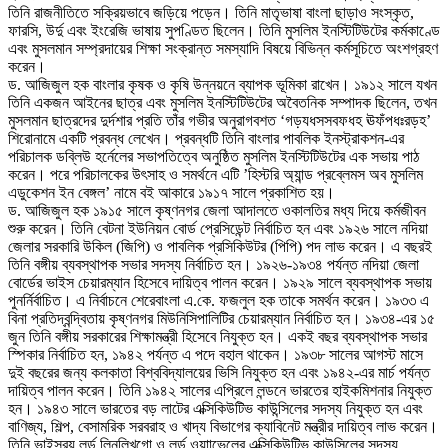
তিনি রাজনীতিতে সক্রিয়ভাবে জড়িয়ে পড়েন। তিনি মাতৃভাষা বাংলা ছাড়াও সংস্কৃত,
ফারসি, উর্দু এবং ইংরেজি ভাষায় সুপণ্ডিত ছিলেন। তিনি মুসলিম ইনস্টিটিউটের কর্মকাণ্ডে
এবং মুসলমান সম্প্রদায়ের শিক্ষা সংক্রান্ত সমস্যাদি বিষয়ে বিভিন্ন কর্মসূচিতে অংশগ্রহণ
করেন।
ড. আজিজুল হক বাংলার কৃষক ও কৃষি উন্নয়নে ব্যাপক ভূমিকা রাখেন। ১৯১২ সালে যখন
তিনি একজন আইনের ছাত্র এবং মুসলিম ইনস্টিটিউটের অবৈতনিক সম্পাদক ছিলেন, তখন
মুসলমান ছাত্রদের দুর্দশার প্রতি তাঁর গভীর অনুরাগবশত ‘গড়যধসসবফধহ ঊফঁপধঃরড়হ’
শিরোনামে একটি প্রবন্ধ লেখেন। প্রবন্ধটি তিনি বাংলার পাবলিক ইনস্ট্রাকশন-এর
পরিচালক ডব্লিউ হর্নেলের সভাপতিত্বে অনুষ্ঠিত মুসলিম ইনস্টিটিউটের এক সভায় পাঠ
করেন। পরে পরিচালকের উৎসাহ ও সমর্থনে এটি ’হিস্টরি অ্যান্ড প্রব্লেমস অব মুসলিম
এডুকেশন ইন বেঙ্গল’ নামে বই আকারে ১৯১৭ সালে প্রকাশিত হয়।
ড. আজিজুল হক ১৯১৫ সালে কৃষ্ণনগর জেলা আদালতে ওকালতির মধ্য দিয়ে কর্মজীবন
শুরু করেন। তিনি বেটনা ইউনিয়ন বোর্ড প্রেসিডেন্ট নির্বাচিত হন এবং ১৯২৬ সালে নদিয়া
জেলার সরকারি উকিল (জিপি) ও পাবলিক প্রসিকিউটর (পিপি) পদ লাভ করেন। এ বছরই
তিনি বঙ্গীয় ব্যবস্থাপক সভার সদস্য নির্বাচিত হন। ১৯২৬-১৯৩৪ পর্যন্ত নদিয়া জেলা
বোর্ডের ভাইস চেয়ারম্যান হিসেবে দায়িত্ব পালন করেন। ১৯২৯ সালে ব্যবস্থাপক সভায়
পুনর্নির্বাচিত। এ নির্বাচনে শেরেবাংলা এ.কে. ফজলুল হক তাকে সমর্থন করেন। ১৯৩৩ এ
বিনা প্রতিদ্বন্দ্বিতায় কৃষ্ণনগর মিউনিসিপালিটির চেয়ারম্যান নির্বাচিত হন। ১৯৩৪-এর ১৫
জুন তিনি বঙ্গীয় সরকারের শিক্ষামন্ত্রী হিসেবে নিযুক্ত হন। একই বছর ব্যবস্থাপক সভার
স্পিকার নির্বাচিত হন, ১৯৪২ পর্যন্ত এ পদে বহাল থাকেন। ১৯৩৮ সালের আগস্ট মাসে
দুই বছরের জন্য কলকাতা বিশ্ববিদ্যালয়ের ভিসি নিযুক্ত হন এবং ১৯৪২-এর মার্চ পর্যন্ত
দায়িত্ব পালন করেন। তিনি ১৯৪২ সালের এপ্রিলে লন্ডনে ভারতের হাইকমিশনার নিযুক্ত
হন। ১৯৪৩ সালে ভারতের বড় লাটের এক্সিকিউটিভ কাউন্সিলের সদস্য নিযুক্ত হন এবং
বাণিজ্য, শিল্প, বেসামরিক সরবরাহ ও খাদ্য বিভাগের ক্যাবিনেট মন্ত্রীর দায়িত্ব লাভ করেন।
তিনি ভাইসরয় লর্ড লিনলিখগো ও লর্ড ওয়াাভেলের এক্সিকিউটিভ কাউন্সিলের সদস্য