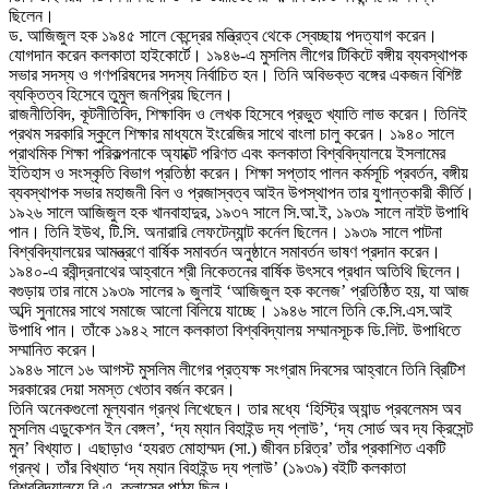
ছিলেন।
ড. আজিজুল হক ১৯৪৫ সালে কেন্দ্রের মন্ত্রিত্ব থেকে স্বেচ্ছায় পদত্যাগ করেন।
যোগদান করেন কলকাতা হাইকোর্টে। ১৯৪৬-এ মুসলিম লীগের টিকিটে বঙ্গীয় ব্যবস্থাপক
সভার সদস্য ও গণপরিষদের সদস্য নির্বাচিত হন। তিনি অবিভক্ত বঙ্গের একজন বিশিষ্ট
ব্যক্তিত্ব হিসেবে তুমুল জনপ্রিয় ছিলেন।
রাজনীতিবিদ, কূটনীতিবিদ, শিক্ষাবিদ ও লেখক হিসেবে প্রভুত খ্যাতি লাভ করেন। তিনিই
প্রথম সরকারি স্কুলে শিক্ষার মাধ্যমে ইংরেজির সাথে বাংলা চালু করেন। ১৯৪০ সালে
প্রাথমিক শিক্ষা পরিকল্পনাকে অ্যাক্টে পরিণত এবং কলকাতা বিশ্ববিদ্যালয়ে ইসলামের
ইতিহাস ও সংস্কৃতি বিভাগ প্রতিষ্ঠা করেন। শিক্ষা সপ্তাহ পালন কর্মসূচি প্রবর্তন, বঙ্গীয়
ব্যবস্থাপক সভার মহাজনী বিল ও প্রজাস্বত্ব আইন উপস্থাপন তার যুগান্তকারী কীর্তি।
১৯২৬ সালে আজিজুল হক খানবাহাদুর, ১৯৩৭ সালে সি.আ.ই, ১৯৩৯ সালে নাইট উপাধি
পান। তিনি ইউথ, টি.সি. অনারারি লেফটেন্যান্ট কর্নেল ছিলেন। ১৯৩৯ সালে পাটনা
বিশ্ববিদ্যালয়ের আমন্ত্রণে বার্ষিক সমাবর্তন অনুষ্ঠানে সমাবর্তন ভাষণ প্রদান করেন।
১৯৪০-এ রবীন্দ্রনাথের আহ্বানে শ্রী নিকেতনের বার্ষিক উৎসবে প্রধান অতিথি ছিলেন।
বগুড়ায় তার নামে ১৯৩৯ সালের ৯ জুলাই ‘আজিজুল হক কলেজ’ প্রতিষ্ঠিত হয়, যা আজ
অব্দি সুনামের সাথে সমাজে আলো বিলিয়ে যাচ্ছে। ১৯৪৬ সালে তিনি কে.সি.এস.আই
উপাধি পান। তাঁকে ১৯৪২ সালে কলকাতা বিশ্ববিদ্যালয় সম্মানসূচক ডি.লিট. উপাধিতে
সম্মানিত করেন।
১৯৪৬ সালে ১৬ আগস্ট মুসলিম লীগের প্রত্যক্ষ সংগ্রাম দিবসের আহ্বানে তিনি ব্রিটিশ
সরকারের দেয়া সমস্ত খেতাব বর্জন করেন।
তিনি অনেকগুলো মূল্যবান গ্রন্থ লিখেছেন। তার মধ্যে ‘হিস্ট্রি অ্যান্ড প্রবলেমস অব
মুসলিম এডুকেশন ইন বেঙ্গল’, ‘দ্য ম্যান বিহাইন্ড দ্য প্লাউ’, ‘দ্য সোর্ড অব দ্য ক্রিসেন্ট
মুন’ বিখ্যাত। এছাড়াও ‘হযরত মোহাম্মদ (সা.) জীবন চরিত্র’ তাঁর প্রকাশিত একটি
গ্রন্থ। তাঁর বিখ্যাত ‘দ্য ম্যান বিহাইন্ড দ্য প্লাউ’ (১৯৩৯) বইটি কলকাতা
বিশ্ববিদ্যালয়ে বি.এ. ক্লাসের পাঠ্য ছিল।