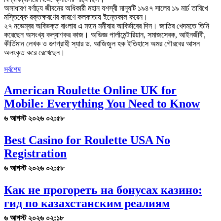
অসাধারণ বর্ণাঢ্য জীবনের অধিকারী মহান যশস্বী মানুষটি ১৯৪৭ সালের ১৯ মার্চ তারিখে
মস্তিষ্কে রক্তক্ষরণের কারণে কলকাতায় ইন্তেকাল করেন।
২৭ নভেম্বর অবিভক্ত বাংলার এ মহান মনীষার আবির্ভাবের দিন। জাতির খেদমতে তিনি
করেছেন অসংখ্য কল্যাণকর কাজ। অভিজ্ঞ পার্লামেন্টারিয়ান, সমাজসেবক, আইনজীবী,
কীর্তিমান লেখক ও গুণগ্রাহী স্যার ড. আজিজুল হক ইতিহাসে অমর গৌরবের আসন
অলংকৃত করে রেখেছেন।
সর্বশেষ
American Roulette Online UK for
Mobile: Everything You Need to Know
৬ আগস্ট ২০২৬ ০২:৫৮
Best Casino for Roulette USA No
Registration
৬ আগস্ট ২০২৬ ০২:৫৮
Как не прогореть на бонусах казино:
гид по казахстанским реалиям
৬ আগস্ট ২০২৬ ০২:১৮