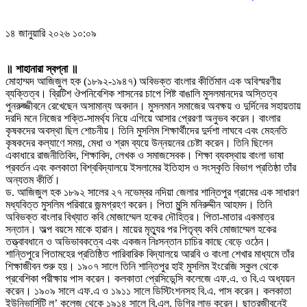
১৪ জানুয়ারি ২০২৬ ১০:০৯
॥ শাহানারা স্বপ্না ॥
মোহাম্মদ আজিজুল হক (১৮৯২-১৯৪৭) অবিভক্ত বাংলার কীর্তিমান এক অবিস্মরণীয়
ব্যক্তিত্ব। ব্রিটিশ ঔপনিবেশিক শাসনের চাপে পিষ্ট বাঙালি মুসলমানদের অস্তিত্ব
পুনরুজ্জীবনে রেখেছেন অসামান্য অবদান। মুসলমান সমাজের অবক্ষয় ও দুর্দিনের সহায়তায়
দরদি মনে নিজের শক্তি-সামর্থ্য নিয়ে এগিয়ে আসার প্রেরণা অনুভব করেন। বাংলার
কৃষকদের অবস্থা ছিল শোচনীয়। তিনি মুসলিম শিক্ষার্থীদের দুর্দশা লাঘবে এবং মেহনতি
কৃষকদের কল্যাণে সময়, মেধা ও শ্রম ব্যয়ে উন্নয়নের চেষ্টা করেন। তিনি ছিলেন
একাধারে রাজনীতিবিদ, শিক্ষাবিদ, লেখক ও সমাজসেবক। শিক্ষা ব্যবস্থায় বাংলা ভাষা
প্রবর্তন এবং কলকাতা বিশ্ববিদ্যালয়ে ইসলামের ইতিহাস ও সংস্কৃতি বিভাগ প্রতিষ্ঠা তাঁর
অন্যতম কীর্তি।
ড. আজিজুল হক ১৮৯২ সালের ২৭ নভেম্বর নদিয়া জেলার শান্তিপুর গ্রামের এক সাধারণ
মধ্যবিত্ত মুসলিম পরিবারে জন্মগ্রহণ করেন। পিতা মুন্সি মনিরুদ্দীন আহমদ। তিনি
অবিভক্ত বাংলার বিখ্যাত কবি মোজাম্মেল হকের দৌহিত্র। পিতা-মাতার একমাত্র
সন্তান। অল্প বয়সে মাকে হারান। মায়ের মৃত্যুর পর পিতৃব্য কবি মোজাম্মেল হকের
তত্ত্বাবধানে ও অভিভাবকত্বে এবং একজন নিঃসন্তান চাচির কাছে বেড়ে ওঠেন।
শান্তিপুরে পিতামহের প্রতিষ্ঠিত পারিবারিক বিদ্যালয়ে আরবি ও বাংলা শেখার মাধ্যমে তাঁর
শিক্ষাজীবন শুরু হয়। ১৯০৭ সালে তিনি শান্তিপুর হাই মুসলিম ইংরেজি স্কুল থেকে
প্রবেশিকা পরীক্ষায় পাস করেন। কলকাতা প্রেসিডেন্সি কলেজে এফ.এ. ও বি.এ অধ্যয়ন
করেন। ১৯০৯ সালে এফ.এ ও ১৯১১ সালে ডিস্টিংশনসহ বি.এ. পাস করেন। কলকাতা
ইউনিভার্সিটি ল’ কলেজ থেকে ১৯১৪ সালে বি.এল. ডিগ্রি লাভ করেন। ছাত্রজীবনেই