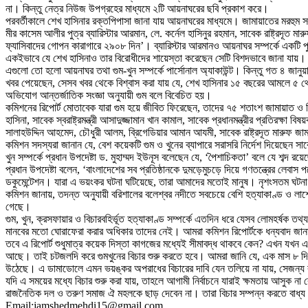
না। কিন্তু নেত্র নিউজ উপগ্রহের মাধ্যমে ২টি আয়নাঘরের ছবি প্রকাশ করে।
পরবর্তীকালে শেখ হাসিনার রক্তপিপাসা জানা যায় আয়নাঘরের মাধ্যমে। জামায়াতের মরহুম স
মীর কাসেম আলীর পুত্র ব্যারিস্টার আরমান, লে. কর্নেল হাসিনুর রহমান, সাবেক রাষ্ট্র
ফ্যাসিবাদের গোপন কারাগারে ২৯০৮ দিন’। ব্যারিস্টার আরমানও আয়নাঘর সম্পর্কে একটি 
একইভাবে যে শেখ হাসিনাও তার বিরোধীদের শায়েস্তা করেছেন সেটি বিশদভাবে জানা যায়।
এগুলো তো হলো আয়নাঘর তথা গুম-খুন সম্পর্কে পার্সোনাল অ্যাকাউন্ট। কিন্তু গত ৪ জানুয়ার
খবর পেয়েছেন, সেসব খবর থেকে বিশ্বাস করা যায় যে, শেখ হাসিনার ১৫ বছরের আমলে ৫ 
অভিযোগ আন্তর্জাতিক সংজ্ঞা অনুযায়ী গুম বলে বিবেচিত হয়।
কমিশনের রিপোর্ট মোতাবেক যারা গুম হয়ে জীবিত ফিরেছেন, তাদের ৭৫ শতাংশ জামায়াত ও শিবি
হাসিনা, সাবেক স্বরাষ্ট্রমন্ত্রী আসাদুজ্জামান খান কামাল, সাবেক প্রধানমন্ত্রীর প্রতির
সালাহউদ্দিন আহমেদ, চৌধুরী আলম, ব্রিগেডিয়ার আমান আযমী, সাবেক রাষ্ট্রদূত মারুফ জামা
কমিশন সদস্যরা জানান যে, বেশ কয়েকটি গুম ও খুনের ব্যাপারে সরাসরি নির্দেশ দিয়েছেন সাব
খুন সম্পর্কে প্রধান উপদেষ্টা ড. মুহাম্মদ ইউনূস বলেছেন যে, ‘পৈশাচিকতা’ বলে যে শব্দ র
প্রধান উপদেষ্টা বলেন, ‘বাংলাদেশের সব প্রতিষ্ঠানকে দুমড়েমুচড়ে দিয়ে গণতন্ত্রের লেব
ডকুমেন্টেশন। যারা এ ভয়ংকর ঘটনা ঘটিয়েছে, তারা আমাদের মতোই মানুষ। নৃশংসতম ঘটনা
কমিশন জানায়, তদন্ত অনুযায়ী বরিশালের বলেশ্বর নদীতে সবচেয়ে বেশি হত্যাকাণ্ড ও লাশে
গেছে।
গুম, খুন, ক্রসফায়ার ও বিচারবহির্ভূত হত্যাকাণ্ড সম্পর্কে এতদিন ধরে যেসব লোমহর্ষক 
মানবের মতো ঘোরাফেরা করার অধিকার তাদের নেই। আমরা কমিশন রিপোর্টকে ধন্যবাদ জানাই
তবে এ রিপোর্ট শুধুমাত্র কয়েক দিস্তা কাগজের মধ্যেই সীমাবদ্ধ থাকবে কেন? এখন যখ
আছে। তাই চটজলদি করে গুমখুনের বিচার শুরু করতে হবে। আমরা জানি যে, এক মাস ৮ দিনে
উঠেছে। এ ডামাডোলে এমন ভয়ঙ্কর অপরাধের বিচারের দাবি যেন তলিয়ে না যায়, সেজন্য বর
যদি এ সময়ের মধ্যে বিচার শুরু করা যায়, তাহলে আগামী নির্বাচনে যারাই ক্ষমতায় আসুক না
রাজনৈতিক দল ও তরুণ সমাজ ঐ মহলকে ছাড় দেবেন না। তারা বিচার সম্পন্ন করতে বাধ্
Email:jamshedmehdi15@gmail.com