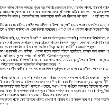
াবেক আমীর গোলাম আযমের পুত্র ব্রিগেডিয়ার জেনারেল (অব.) আমান আযমী, ইসলামী ব্যাংক, ই
দূত মারুফ জামান প্রমুখকে বছরের পর বছর আয়নাঘর নামক বন্দিশালায় আটকে রাখা হয়। আয়নঘর 
পুস্তক লিখেছেন। পুস্তকটির নাম ‘আয়নাঘরের সাক্ষী গুম জীবনের আট বছর’। এ দুটি বই পড়
ি রোববার সরকারিভাবে গঠিত গুম কমিশনের রিপোর্ট আনুষ্ঠানিকভাবে প্রধান উপদেষ্টার কাছে দাখ
থেকে ৬ হাজার ব্যক্তি গুম-খুনের শিকার হয়েছেন। এই যে গুম ও খুন তার প্রধান উদ্দেশ
রের কর্মী, ২২ শতাংশ বিএনপি ও অঙ্গ সংগঠনসমূহের নেতাকর্মী। গুমের যারা নির্দেশদাতা, তা
ক্ষা বিষয়ক উপদেষ্টা মেজর জেনারেল (অব.) তারেক আহমেদ সিদ্দিকী প্রমুখ। যেসব হাইপ্রোফাইল 
ন, সাবেক সামরিক অফিসার লে. কর্নেল হাসিনুর রহমান, ব্যারিস্টার আরমান প্রমুখ।
েক প্রধানমন্ত্রী শেখ হাসিনা। এছাড়া যাদের ভারতে পাঠানো হয়েছিলো, তদন্ত করে প্রমাণ পাওয়
য়েছে, এই গুম ও খুনের বেলায় সেই শব্দটিই সঠিকভাবে প্রযোজ্য।
াস পরে মানুষের ওপর কী পৈশাচিক আচরণ করা যেতে পারে, সেটার ডকুমেন্টেশন এ রিপোর্ট। মান
 ঘটিয়ে তারা সমাজে স্বাভাবিক জীবনযাপন করছে।’
র গুমের ঘটনা ঘটেছে। শত শত গুমের শিকার ব্যক্তিকে হত্যা করে এ নদীতে ফেলে দেয়া হয়েছে
তথ্য পাওয়া যাচ্ছিলো, তার অফিসিয়াল প্রমাণ পাওয়া গেল এ কমিশনের রিপোর্টের মাধ্যমে। প
 এবং সেইসাথে এ কমিশন গঠন করে সত্য উদ্ঘাটন করার নির্দেশদানের জন্য ড. মুহাম্মদ ই
ন এসব রক্তহিম করা রিপোর্ট প্রকাশ্যে এসেছে, তখন এই অপরাধীদের অবশ্যই বিচারের আওত
র মধ্যে বিচার সম্পন্ন করা অসম্ভব। বিচার সম্পন্ন করা অসম্ভব হতে পারে। কিন্তু বিচ
্তমান সরকারের মেয়াদের মধ্যেই এ বিচার শুরু করতে হবে।
 কেন তাদের পক্ষে সেই বিচারকে থামিয়ে দেওয়া বা এড়িয়ে যাওয়া সম্ভব হবে না। কারণ কায়েমি
য হবেন।