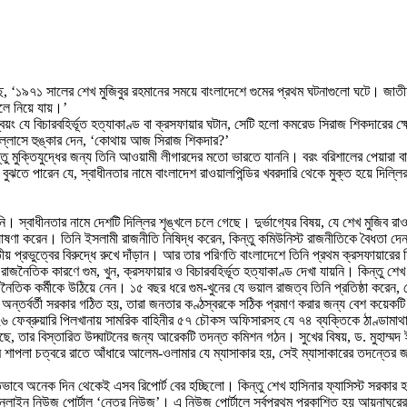
ে, ‘১৯৭১ সালের শেখ মুজিবুর রহমানের সময়ে বাংলাদেশে গুমের প্রথম ঘটনাগুলো ঘটে। জাতী
ুলে নিয়ে যায়।’
্বয়ং যে বিচারবহির্ভূত হত্যাকাণ্ড বা ক্রসফায়ার ঘটান, সেটি হলো কমরেড সিরাজ শিকদারের ক্ষ
ল্লাসে হুঙ্কার দেন, ‘কোথায় আজ সিরাজ শিকদার?’
মুক্তিযুদ্ধের জন্য তিনি আওয়ামী লীগারদের মতো ভারতে যাননি। বরং বরিশালের পেয়ারা বাগ
ুঝতে পারেন যে, স্বাধীনতার নামে বাংলাদেশ রাওয়ালপিন্ডির খবরদারি থেকে মুক্ত হয়ে দিল্
। স্বাধীনতার নামে দেশটি দিল্লির শৃঙ্খলে চলে গেছে। দুর্ভাগ্যের বিষয়, যে শেখ মুজিব রা
ষণা করেন। তিনি ইসলামী রাজনীতি নিষিদ্ধ করেন, কিন্তু কমিউনিস্ট রাজনীতিকে বৈধতা দেন। 
 প্রভুত্বের বিরুদ্ধে রুখে দাঁড়ান। আর তার পরিণতি বাংলাদেশে তিনি প্রথম ক্রসফায়ারের
জনৈতিক কারণে গুম, খুন, ক্রসফায়ার ও বিচারবহির্ভূত হত্যাকাণ্ড দেখা যায়নি। কিন্তু শেখ
জনৈতিক কর্মীকে উঠিয়ে নেন। ১৫ বছর ধরে গুম-খুনের যে ভয়াল রাজত্ব তিনি প্রতিষ্ঠা করে
্তর্বর্তী সরকার গঠিত হয়, তারা জনতার কণ্ঠস্বরকে সঠিক প্রমাণ করার জন্য বেশ কয়েকটি 
েব্রুয়ারি পিলখানায় সামরিক বাহিনীর ৫৭ চৌকস অফিসারসহ যে ৭৪ ব্যক্তিকে ঠাণ্ডামাথায়
য়েছে, তার বিস্তারিত উদ্ঘাটনের জন্য আরেকটি তদন্ত কমিশন গঠন। সুখের বিষয়, ড. মুহাম্
পলা চত্বরে রাতে আঁধারে আলেম-ওলামার যে ম্যাসাকার হয়, সেই ম্যাসাকারের তদন্তের জন্য
িপ্তভাবে অনেক দিন থেকেই এসব রিপোর্ট বের হচ্ছিলো। কিন্তু শেখ হাসিনার ফ্যাসিস্ট সরকার 
 অনলাইন নিউজ পোর্টাল ‘নেত্র নিউজ’। এ নিউজ পোর্টালে সর্বপ্রথম প্রকাশিত হয় আয়নাঘরের 