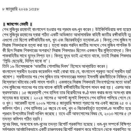
৮ জানুয়ারি ২০২৬ ১৩:৫৮
॥ জামশেদ মেহদী ॥
শেখ মুজিবুর রহমানই বাংলাদেশ হওয়ার পর প্রথম গুম-খুন করেন। উইকিপিডিয়ায় বলা হয়েছ
শেখ মুজিবুর রহমানের দ্বারা গঠিত একটি অভিজাত আধাসামরিক বাহিনী জাতীয় রক্ষীবাহিনী ত
এগুলো তো ছিলো রক্ষীবাহিনীর গুম, খুন এবং বিচারবহির্ভূত হত্যাকাণ্ড। কিন্তু শেখ মুজিব স
সিরাজ শিকদারকে হত্যা করা হয়। হত্যা করার পরদিন জাতীয় সংসদে শেখ মুজিব পাশবিক উ
কী ছিল সিরাজ শিকদারের অপরাধ? সিরাজ শিকদারও ছিলেন একজন বীর মুক্তিযোদ্ধা। কিন্তু 
পাকবাহিনীর সাথে যুদ্ধে লিপ্ত হন। কিন্তু যুদ্ধ যতই এগোতে থাকে, ততই সিরাজ শিকদার ব
‘পিন্ডি ছেড়েছি, দিল্লি যাবো না’।
তিনি ১৬ ডিসেম্বরকে ‘ভারতীয় গোলামির দিবস’ হিসেবে আখ্যায়িত করেন।
বাংলাদেশ স্বাধীন হওয়ার কয়েকদিন পরই বোঝা যায় যে, বাংলাদেশ প্রকৃত অর্থে স্বাধীন হয়নি
খামোশ। স্বাধীনতার পর শেখ মুজিব তার শাসনতন্ত্রে সমস্ত ইসলামী রাজনীতিকে নিষিদ্ধ ঘো
বিস্ফোরণ ঘটানোর কেউ সাহস পাননি। একমাত্র সিরাজ শিকদারই সিংহশার্দুলের মতো ভারতীয়
শেখ মুজিবের পতনের পর তার ঘাতক বাহিনী রক্ষীবাহিনীর বিলোপ সাধন করা হয়। এরপর আর রা
ক্রসফায়ার। ১৫ বছরব্যাপী শেখ হাসিনা তার বিরোধীদের কণ্ঠ দমন করার জন্য অসংখ্য রা
সত্যের জয় হয়েছে। ২০২৪ সালের ৫ আগস্ট জুলাই বিপ্লবে শেখ হাসিনা পালিয়ে গেলে যে অন
ও খুন। আরেকটি হলো ২০০৯ সালের ৫ জানুয়ারি ক্ষমতা গ্রহণের পর একই বছরের ২৫ ও ২৬ ফ
কমিশন গঠন। শেখ হাসিনার ১৫ বছরে যে গুম, খুন ও বিচারবহির্ভূত হত্যাকাণ্ড সংঘটিত হ
প্রধান উপদেষ্টার নিকট দাখিল করেছে। তবে এটি আফসোসের বিষয় যে, ২০১৩ সালের ৫ মে শা
তদন্ত কমিশন গঠিত হয়নি।
সুখের বিষয়, অবশেষে গুম-খুনের তদন্ত রিপোর্ট প্রকাশিত হয়েছে। গুম-খুন সম্পর্কে বিক্ষ
সর্বপ্রথম আনুষ্ঠানিকভাবে একটি চাঞ্চল্যকর রিপোর্ট প্রকাশ করে সুইডেন থেকে প্রকাশিত