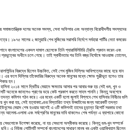
য় সমাজতান্ত্রিক দলের অনেক সদস্য, সেনা অফিসার এবং অন্যান্য বিরোধীদলীয় সদস্যদের
েত্রে। ১৯৭৫ সালের ২ জানুয়ারি শেখ মুজিবের সরাসরি নির্দেশে সর্বহারা পার্টির নেতা কমরেড
ানে বাংলাদেশের একদল দামাল ছেলেকে তিনি প্যারামিলিটারি ট্রেনিং প্রদান করেন এবং
লির প্রভুত্বের অধীনে চলে গেছে। তাই স্বাধীনতার পর তিনি বজ্র নির্ঘোষে আওয়াজ তোলেন,
ওয়ালপিন্ডির বিরুদ্ধে ছিলেন উচ্চকিত, সেই শেখ মুজিব দিল্লির আধিপত্যের কাছে হয়ে যান
এর ফলে দিল্লির তাঁবেদারির বিরুদ্ধে অনেক মানুষের মধ্যে ক্ষোভ পুঞ্জীভূত হলেও তার
 শিকার হন।
 হাসিনা ২০১৪ সালে দ্বিতীয় মেয়াদে ক্ষমতায় আসার পর আবার শুরু হয় সেই গুম, খুন ও
ন, সেটি অনেকে জানলেও প্রাণের ভয়ে কেউ প্রকাশ করতে সাহস পাননি। কিন্তু অবশেষে
তদন্ত কমিশন গঠন করে। এর মধ্যে একটি হলো জুলাই বিপ্লবে শেখ হাসিনার নির্বিচার গুলি
 খুন করা হয়, সেই হত্যাকাণ্ডের বিস্তারিত তথ্য উদ্ঘাটনের জন্য আরেকটি তদন্ত
মদ ইউনূসের মেয়াদ শেষ হওয়ার আগেই এ ৩টি কমিশনই তাদের চূড়ান্ত রিপোর্ট সরকার তথা
 আলেমা-ওলামা এবং সর্বশ্রেণির মানুষের দাবি থাকলেও শেষ পর্যন্ত এ ব্যাপারে কোনো
হয় সেগুলোকে উপেক্ষা করেছে, না হয় সেগুলো অস্বীকার করেছে। কিন্তু গুম-খুন সম্পর্কে
ছবি। এ নিউজ পোর্টালটি সম্পর্কে বাংলাদেশের সাধারণ মানুষ খুব একটা ওয়াকিবহাল ছিলেন