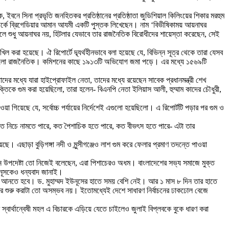
বনে সিনা প্রভৃতি জনহিতকর প্রতিষ্ঠানের প্রতিষ্ঠাতা জুডিশিয়াল কিলিংয়ের শিকার মরহুম
সম্পর্কে ব্রিগেডিয়ার আমান আযমী একটি পুস্তক লিখেছেন। নাম ‘বিভীষিকাময় আয়নাঘর
লে শুধু আয়নাঘর নয়, হিটলার যেভাবে তার রাজনৈতিক বিরোধীদের শায়েস্তা করেছেন, সেই
িল করা হয়েছে। ঐ রিপোর্টে দ্ব্যর্থহীনভাবে বলা হয়েছে যে, বিভিন্ন সূত্র থেকে তারা যেসব
্যই ছিলো রাজনৈতিক। কমিশনের কাছে ১৯১৩টি অভিযোগ জমা পড়ে। এর মধ্যে ১৫৬৯টি
দের মধ্যে যারা হাইপ্রোফাইল নেতা, তাদের মধ্যে রয়েছেন সাবেক প্রধানমন্ত্রী শেখ
ব্যক্তিকে গুম করা হয়েছিলো, তারা হলেন- বিএনপি নেতা ইলিয়াস আলী, হুম্মাম কাদের চৌধুরী,
া গিয়েছে যে, সর্বোচ্চ পর্যায়ের নির্দেশেই এগুলো হয়েছিলো। এ রিপোর্টটি পড়ার পর গুম ও
ুষ কত নিচে নামতে পারে, কত পৈশাচিক হতে পারে, কত বীভৎস হতে পারে- এটা তার
। এছাড়া বুড়িগঙ্গা নদী ও মুন্সীগঞ্জেও লাশ গুম করে ফেলার প্রমাণ তদন্তে পাওয়া
্রধান উপদেষ্টা তো নিজেই বলেছেন, এরা পিশাচেরও অধম। বাংলাদেশের সভ্য সমাজে মুক্ত
উনূসকেও ধন্যবাদ জানাই।
ায় আনতে হবে। ড. মুহাম্মদ ইউনূসের হাতে সময় বেশি নেই। আর ১ মাস ৮ দিন তার হাতে
ার শুরু করাটা তো অসম্ভব নয়। ইতোমধ্যেই দেশে সাধারণ নির্বাচনের ঢাকঢোল বেজে
 স্বার্থান্বেষী মহল এ বিচারকে এড়িয়ে যেতে চাইলেও জুলাই বিপ্লবকে বুকে ধারণ করা