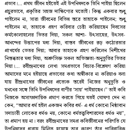
প্রভাব।… প্রথম জীবন হইতেই এই উপনিষদকে তিনি পাইয়া ছিলেন
প্রচুরভাবে, প্রকৃতির সহজ দাক্ষিণ্যের মতোই। কিন্তু একবার শুধু
পাইলেন না, সারা জীবনের বিভিন্ন স্তরে তাহাকে পাইলেন; শুধু
পাইলেন না, তাহাকে গ্রহণ করিবার চেষ্টা করিয়াছেন দিবসের
কর্মকোলাহলের ভিতর দিয়া, সকল আশা- উৎসাহের, উৎসব-
আনন্দের উত্তাপের মধ্য দিয়া, বাস্তব জীবনের রূঢ় কঠোরতার
প্রাখর্যের ভেতর দিয়া; আবার তাহাকে গ্রহণ করিলেন নিশীথের
নিস্তব্ধতার মধ্য দিয়া, অশ্রুসিক্ত সকল অভিজ্ঞতা-অনুভূতির ভিতর
দিয়া।… রবীন্দ্রনাথের লেখা সমগ্রভাবে বিচার-বিশ্লেষণ করিয়া
আমাদের মনে হইয়াছে প্রভাবের কথা অস্বীকার না করিয়াও বলা
যায় রীন্দ্রনাথের জীবনের প্রত্যেক স্তরেই নিজের অনুভূতি ও
মননের সঙ্গে তিনি উপনিষদের বাণীর ‘সায়’ পাইয়াছেন।” তাই কবি
নিজকে অসাম্প্রদায়িক প্রমাণ করতে গিয়ে যতই ঘোষণা দেন না
কেন, “আমার ধর্ম হইল একজন কবির ধর্ম- এ ধর্ম কোনো নিষ্ঠাবান
সদাচারী লোকের ধর্মও নয়, কোনো ধর্মতত্ত্ববিশারদের ধর্মও নয়”,
তা প্রমাণ হয় না। বরং রবীন্দ্রনাথের সমগ্র কবিজীবনের পরিণতি যে
উপনিষদের ধারায় মিলিত হয়েছে তার কারণ তাঁর পারিবারিক