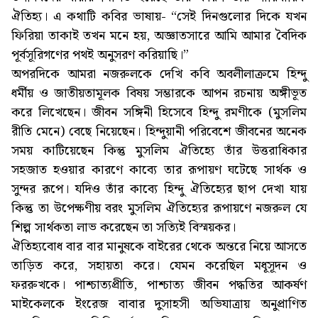
ঐতিহ্য। এ কথাটি কবির ভাষায়- “সেই দিনগুলোর দিকে যখন
ফিরিয়া তাকাই তখন মনে হয়, অজ্ঞাতসারে আমি আমার বৈদিক
পূর্বসূরিগণের পথই অনুসরণ করিয়াছি।”
অপরদিকে আমরা নজরুলকে দেখি কবি অবলীলাক্রমে হিন্দু
ধর্মীয় ও জাতীয়তামূলক বিষয় সম্ভারকে আপন রচনায় অঙ্গীভূত
করে লিখেছেন। জীবন সঙ্গিনী হিসেবে হিন্দু রমণীকে (মুসলিম
রীতি মেনে) বেছে নিয়েছেন। হিন্দুয়ানী পরিবেশে জীবনের অনেক
সময় কাটিয়েছেন কিন্তু মুসলিম ঐতিহ্যে তাঁর উত্তরাধিকার
সহজাত হওয়ার কারণে কাব্যে তার রূপায়ণ ঘটেছে সার্থক ও
সুন্দর রূপে। যদিও তাঁর কাব্যে হিন্দু ঐতিহ্যের ছাপ দেখা যায়
কিন্তু তা উপেক্ষণীয় বরং মুসলিম ঐতিহ্যের রূপায়ণে নজরুল যে
শিল্প সার্থকতা লাভ করেছেন তা সত্যিই বিস্ময়কর।
ঐতিহ্যবোধ বার বার মানুষকে বাইরের থেকে অন্তরে নিয়ে আসতে
তাড়িত করে, সহায়তা করে। যেমন করেছিল মধূসূদন ও
ফররুখকে। পাশ্চাত্যপ্রীতি, পাশ্চাত্য জীবন পদ্ধতির আকর্ষণ
মাইকেলকে ইংরেজ বাবার দুসাহসী অভিযাত্রায় অনুপ্রাণিত