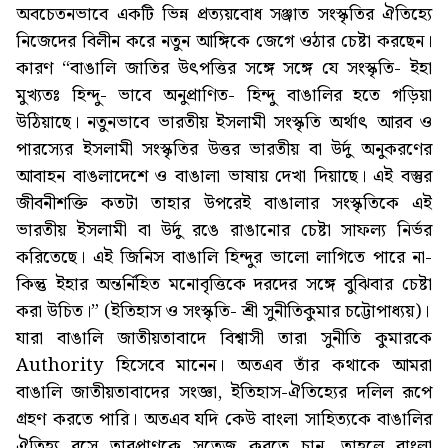
অবচেতনভাবে একটি ভিন্ন প্রত্যয়বোধ সঞ্জাত সংস্কৃতির ঐতিহ্যে
নিজেদের বিলীন করে নতুন আঙ্গিকে জেগে ওঠার চেষ্টা করছেন।
কারণ “বাঙালি জাতির উৎপত্তির সঙ্গে সঙ্গে যে সংস্কৃতি- ইহা
মুখ্যতঃ হিন্দু- ভাবে অনুপ্রাণিত- হিন্দু বাঙালির হতে গড়িয়া
উঠিয়াছে। নতুনভাবে ভারতীয় ইসলামী সংস্কৃতি অর্থাৎ আরব ও
পারস্যের ইসলামী সংস্কৃতির উত্তর ভারতীয় বা উর্দু অনুকরণের
আবাহন বাঙলাদেশে ও বাঙালা ভাষায় দেখা দিয়াছে। এই বস্তুর
জীবনীশক্তি কতটা তাহার উপরেই বাঙালার সংস্কৃতিকে এই
ভারতীয় ইসলামী বা উর্দু রঙে রাঙানোর চেষ্টা সাফল্য নির্ভর
করিতেছে। এই জিনিস বাঙালি হিন্দুর ভালো লাগিতে পারে না-
কিন্তু ইহার অন্তর্নিহিত মনোবৃত্তিকে দরদের সঙ্গে বুঝিবার চেষ্টা
করা উচিত।” (ইতিহাস ও সংস্কৃতি- শ্রী সুনীতিকুমার চট্টোপাধ্যয়)।
যারা বাঙালি জাতীয়তাবাদে বিশ্বাসী তারা সুনীতি কুমারকে
Authority হিসেবে মানেন। অতএব তাঁর কথাকে আমরা
বাঙালি জাতীয়তাবাদের সংজ্ঞা, ইতিহাস-ঐতিহ্যের দলিল রূপে
গ্রহণ করতে পারি। অতএব যদি কেউ বাংলা সাহিত্যকে বাঙালির
ঐতিহ্য রসে তারপ্রাণকে সতেজ করতে চান, তাহলে বাংলা