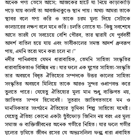
অনেক পণ্য ভেসে আসে; আজকের হাটে যা নিয়ে কাড়াকাড়ি
পড়ে যায় কালই তা আবর্জনাকুণ্ডে স্থান পায়। অথচ আমরা তাকে
স্থাবর বলে গণ্য করি ও তাকে চরম মূল্য দিয়ে সেটাকে
কালচারের লক্ষণ বলে মনে করি। চলতি স্রোতে যা- কিছু সবশেষে
আসে তারই যে সবচেয়ে বেশি গৌরব, তার দ্বারাই যে পূর্ববর্তী
আদর্শ বাতিল হয়ে যায় এবং ভাবীকালের সমস্ত আদর্শ ধ্রুবরূপ
পায়, এমনি তরো মনে করা চলে না।”
নদীর পানিপ্রবাহ যেমন ধারাবাহিক, তেমনি সাহিত্য সংস্কৃতির
ধারাবাহিকতাও বিচ্ছিন্ন নয়। যার ফলে এক যুগের সাহিত্য-সংস্কৃতি
তার অবয়বে বিধৃত ঐতিহ্যের সম্পদকে উত্তর কালের সাহিত্য
সংস্কৃতির অবয়বে মিলিয়ে তাকে আরও সুন্দর ওপ্রাণবন্ত করে
তুলতে পারে। যেহেতু ঐতিহ্যের মূল্য মান শুধু ব্যক্তিগত নয়,
জাতিগত সম্পদ হিসেবেই। সুতরাং জাতিগতভাবে মন ও
মানসিকতার সংগঠনে ঐতিহ্যের ভূমিকা শিল্প সাহিত্যে যথেষ্ট।
যেহেতু ঐতিহ্য কোনো একটা ভুঁইফোড় জিনিস নয় বরং এর মূল্য
সমাজ ও ব্যক্তিজীবনের অনেক গভীরে নিহিত। যার ফলে গভীর
মূল্যের ভূমিতে জীবন রসের যে অন্তঃসলিলা ফল্গু ধারা প্রবাহিত