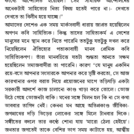
কাব্যে আন্দোলিত হয়েছিল। সেই সাময়িক আন্দোলনের
অনেকটাই সাহিত্যের নিত্য বিষয় হতেই পারে না।- দেখতে
দেখতে তা বিলীন হয়ে যাচ্ছে।”
আমাদের দেশেও এক সময় মার্কসবাদী ধারায় জাগ্রত হয়েছিলেন
অগণন কবি সাহিত্যিক। কিন্তু তাদের সাহিত্যকর্ম এ দেশের
মানুষের মনে স্থান করে নিতে পারেনি ততটুকু যতটুকু দখল করে
নিয়েছিলেন ঐতিহ্যের পতাকাবাহী মানব প্রেমিক কবি
সাহিত্যিকগণ। তাঁরা মানবচিত্তে যতটা শুদ্ধতা আনতে সক্ষম
হয়েছিলেন সমাজবাদীরা তা পারেনি। কারণ “যে মানুষ একদিন
রয়ে-বসে আপনার সংসারকে আপনার করে সৃষ্টি করতো, সে আজ
কারখানার ওপর বরাত দিয়ে প্রয়োজনের মাপে তড়িঘড়ি একটা
সরকারী আদর্শে কাজ চালানো কাণ্ড খাড়া করে তোলে। ভোজ
উঠে গেছে ভোজনটা বাকি। মনের সঙ্গে মিলন হল কি না সে কথা
ভাববার তাগিদ নেই। কেননা মন আছে অতিপ্রকাণ্ড জীবিকা-
জগন্নাথের দড়ি ভিড়ের লোকের সঙ্গে মিলে টানবার দিকে।
সঙ্গীতের বদলে তার কণ্ঠে শোনা যায় ‘মারো ঠেলা হেইয়ে’।
জনতার জগতেই তাকে বেশির ভাগ সময় কাটাতে হয়, আত্মীয়