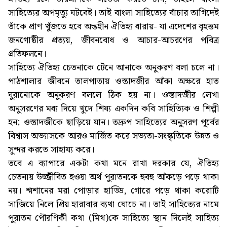
সাহিত্যের অপমৃত্যু ঘটবেই। তাই বাংলা সাহিত্যের বাঁচার তাগিদেই
তাঁকে প্রাণ খুঁজতে হবে অন্তহীন ঐতিহ্য ধারায়- যা এদেশের বৃহত্তম
জনগোষ্ঠীর প্রত্যয়, জীবনবোধ ও আচার-আচরণের পবিত্র
প্রতিফলনে।
সাহিত্যে ঐতিহ্য চেতনাকে টেনে আনাকে অনুকরণ বলা চলে না।
পাঠশালার জীবনে তালপাতায় ওস্তাদজীর আঁকা অক্ষরে হাত
ঘুরানোকে অনুকরণ বললে ঠিক হয় না। ওস্তাদজীর লেখা
অনুসরণের মধ্য দিয়ে খুদে শিষ্য একদিন কবি সাহিত্যিক ও শিল্পী
হন; ওস্তাদজীকে ছাড়িয়ে যান। তদ্রুপ সাহিত্যের অনুসরণ পূর্বের
বিশ্বাস অভ্যাসকে আরও মার্জিত করে সভ্যতা-সংস্কৃতিকে উন্নত ও
সুন্দর করতে সাহায্য করে।
তবে এ ব্যাপারে একটা কথা মনে রাখা দরকার যে, ঐতিহ্য
চেতনায় উজ্জীবিত হওয়া অর্থ পুরাতনকে হুবহু আঁকড়ে পড়ে থাকা
নয়। শ্মশানের মরা পোড়ার হাড্ডি, গোরে পড়ে থাকা করোটি
সাজিয়ে নিলে প্রিয় হারাবার ব্যথা ঘোচে না। তাই সাহিত্যের নামে
পুরাতন পৌরণিকী কথা (মিথ)কে সাহিত্যে স্থান দিলেই সাহিত্য