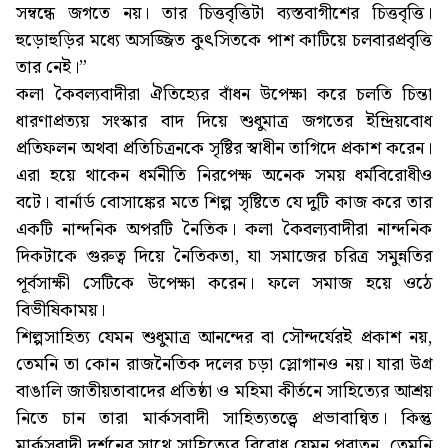
সম্বন্ধে জগতে নয়। তার চিত্তবৃত্তিটা ব্যস্তবাগীশের চিত্তবৃত্তি।
হুড়োহুড়ির মধ্যে অসজ্জিত কুৎসিতকে পাশ কাটিয়ে চলবারপ্রবৃত্তি
তার নেই।”
কলা কৈবল্যবাদীরা ঐতিহ্যের বাঁধন উপেক্ষা করে চলতি চিন্তা
ধারণাপ্রত্যয় সংস্কার বাদ দিয়ে শুধুমাত্র জগতের ইন্দ্রিয়বোধ
প্রতিফলন অথবা প্রতিচিত্রনকে সৃষ্টির স্বাধীন তাগিদে প্রকাশ করেন।
এরা হয়ে থাকেন ধর্মনীতি নিরপেক্ষ অনেক সময় ধর্মবিরোধীও
বটে। বার্নার্ড বোসাঙ্কের মতে শিল্প সৃষ্টিতে যে দুটি কাজ করে তার
একটি নান্দনিক অপরটি নৈতিক। কলা কৈবল্যবাদীরা নান্দনিক
দিকটাকে গুরুত্ব দিয়ে নৈতিকতা, যা সমাজের চরিত্র সমুন্নতির
পূর্বসাক্ষী সেটিকে উপেক্ষা করেন। ফলে সমাজ হয়ে ওঠে
বিভীষিকাময়।
শিল্পসাহিত্য যেমন শুধুমাত্র আনন্দের বা সৌন্দর্যেরই প্রকাশ নয়,
তেমনি তা কোন রাজনৈতিক দলের চড়া স্লোগানও নয়। যারা উগ্র
বাঙালি জাতীয়তাবাদের প্রতিষ্ঠা ও মহিমা কীর্তনে সাহিত্যের আশ্রয়
নিতে চান তারা মার্কসবাদী সাহিত্যতত্ত্বে প্রভাবান্বিত। কিন্তু
মার্কসবাদী দর্শনের সাথে সাহিত্যের বিরোধ যেমন পুরাতন, তেমনি