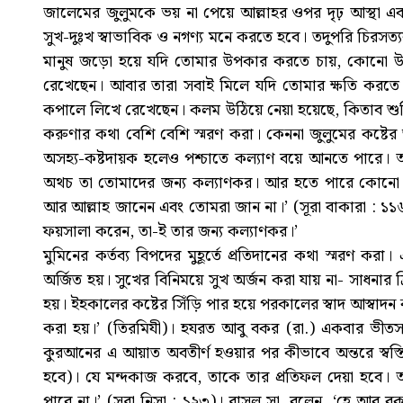
জালেমের জুলুমকে ভয় না পেয়ে আল্লাহর ওপর দৃঢ় আস্থা এবং 
সুখ-দুঃখ স্বাভাবিক ও নগণ্য মনে করতে হবে। তদুপরি চিরসত্য
মানুষ জড়ো হয়ে যদি তোমার উপকার করতে চায়, কোনো উপ
রেখেছেন। আবার তারা সবাই মিলে যদি তোমার ক্ষতি করতে 
কপালে লিখে রেখেছেন। কলম উঠিয়ে নেয়া হয়েছে, কিতাব শুকিয়
করুণার কথা বেশি বেশি স্মরণ করা। কেননা জুলুমের কষ্টের 
অসহ্য-কষ্টদায়ক হলেও পশ্চাতে কল্যাণ বয়ে আনতে পারে।
অথচ তা তোমাদের জন্য কল্যাণকর। আর হতে পারে কোনো 
আর আল্লাহ জানেন এবং তোমরা জান না।’ (সূরা বাকারা : ১১৬)
ফয়সালা করেন, তা-ই তার জন্য কল্যাণকর।’
মুমিনের কর্তব্য বিপদের মুহূর্তে প্রতিদানের কথা স্মরণ ক
অর্জিত হয়। সুখের বিনিময়ে সুখ অর্জন করা যায় না- সাধনার ব
হয়। ইহকালের কষ্টের সিঁড়ি পার হয়ে পরকালের স্বাদ আস্বাদন ক
করা হয়।’ (তিরমিযী)। হযরত আবু বকর (রা.) একবার ভীতসন্ত্
কুরআনের এ আয়াত অবতীর্ণ হওয়ার পর কীভাবে অন্তরে স্ব
হবে)। যে মন্দকাজ করবে, তাকে তার প্রতিফল দেয়া হবে।
পাবে না।’ (সূরা নিসা : ১২৩)। রাসূল সা. বলেন, ‘হে আবু ব