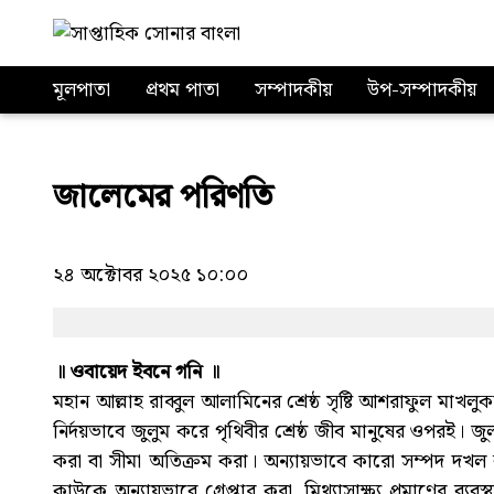
মূলপাতা
প্রথম পাতা
সম্পাদকীয়
উপ-সম্পাদকীয়
জালেমের পরিণতি
২৪ অক্টোবর ২০২৫ ১০:০০
॥ ওবায়েদ ইবনে গনি ॥
মহান আল্লাহ রাব্বুল আলামিনের শ্রেষ্ঠ সৃষ্টি আশরাফুল মাখলুকা
নির্দয়ভাবে জুলুম করে পৃথিবীর শ্রেষ্ঠ জীব মানুষের ওপরই। জু
করা বা সীমা অতিক্রম করা। অন্যায়ভাবে কারো সম্পদ দখল 
কাউকে অন্যায়ভাবে গ্রেপ্তার করা, মিথ্যাসাক্ষ্য প্রমাণের ব্য