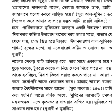
এবং জালেমের জুলুম থেকে তিনিই একমাত্র রক্ষাকারী। এজন
‘তোমাদের পালনকর্তা বলেন, তোমরা আমাকে ডাক, আমি
জাহান্নামে প্রবেশ করবে লাঞ্ছিত হয়ে।’ (সূরা আল-মুমিন 
জিজ্ঞেস করে আমার ব্যাপারে বস্তুত আমি রয়েছি সন্নিকটে।’
হবে। পার্থিবজগতে মুমিনদের অবস্থার একটি উদাহরণ হযরত 
‘ঈমানদার ব্যক্তির উদাহরণ শস্যের নরম ডগার মতো, বাতাস য
থেমে যায়, সেও স্থির হয়ে দাঁড়ায়। ঈমানদারগণ বালা-মুসিবত
পাইন) বৃক্ষের মতো, যা একেবারেই কঠিন ও সোজা হয়। আ
বুখারী)।
শস্যের শেকড় মাটি আঁকড়ে ধরে। তার সাথে একাকার হয়ে য
ছুড়ে মারতে, টুকরো করতে বা নিচে ফেলে দিতে পারে না। তদ্রƒপ মু
তাকে হতবিহ্বল, নিরাশ কিংবা পরাস্ত করতে পারে না। কারণ আল্ল
করে, সর্বোপরি তাকে হেফাজত করে। আল্লাহ তায়ালা বলেন, ‘
আল্লাহ ধৈর্যশীলদের সাথে আছেন।’ (সূরা বাকারা : ১৫৩)। হাদি
করা হয়নি।’ আরো বর্ণিত আছে, ‘মুমিনের ব্যাপারটি চমৎক
মঙ্গলজনক। এতে কৃতজ্ঞতার সাওয়াব অর্জিত হয়। মুসিবতে পত
সাওয়াব লাভ হয়।’ (বুখারী ও মুসলিম)।