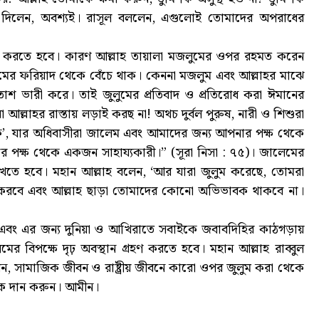
্তর দিলেন, অবশ্যই। রাসূল বললেন, এগুলোই তোমাদের অপরাধের
লম্বন করতে হবে। কারণ আল্লাহ তায়ালা মজলুমের ওপর রহমত করেন
মের ফরিয়াদ থেকে বেঁচে থাক। কেননা মজলুম এবং আল্লাহর মাঝে
াশ ভারী করে। তাই জুলুমের প্রতিবাদ ও প্রতিরোধ করা ঈমানের
্লাহর রাস্তায় লড়াই করছ না! অথচ দুর্বল পুরুষ, নারী ও শিশুরা
, যার অধিবাসীরা জালেম এবং আমাদের জন্য আপনার পক্ষ থেকে
 পক্ষ থেকে একজন সাহায্যকারী।” (সূরা নিসা : ৭৫)। জালেমের
াখতে হবে। মহান আল্লাহ বলেন, ‘আর যারা জুলুম করেছে, তোমরা
র্শ করবে এবং আল্লাহ ছাড়া তোমাদের কোনো অভিভাবক থাকবে না।
জ এবং এর জন্য দুনিয়া ও আখিরাতে সবাইকে জবাবদিহির কাঠগড়ায়
র বিপক্ষে দৃঢ় অবস্থান গ্রহণ করতে হবে। মহান আল্লাহ রাব্বুল
সামাজিক জীবন ও রাষ্ট্রীয় জীবনে কারো ওপর জুলুম করা থেকে
িক দান করুন। আমীন।