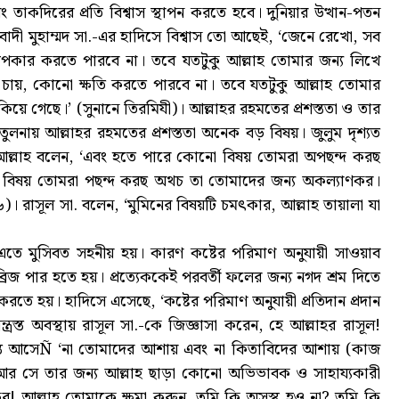
তাকদিরের প্রতি বিশ্বাস স্থাপন করতে হবে। দুনিয়ার উত্থান-পতন
বাদী মুহাম্মদ সা.-এর হাদিসে বিশ্বাস তো আছেই, ‘জেনে রেখো, সব
কার করতে পারবে না। তবে যতটুকু আল্লাহ তোমার জন্য লিখে
চায়, কোনো ক্ষতি করতে পারবে না। তবে যতটুকু আল্লাহ তোমার
ে গেছে।’ (সুনানে তিরমিযী)। আল্লাহর রহমতের প্রশস্ততা ও তার
তুলনায় আল্লাহর রহমতের প্রশস্ততা অনেক বড় বিষয়। জুলুম দৃশ্যত
 আল্লাহ বলেন, ‘এবং হতে পারে কোনো বিষয় তোমরা অপছন্দ করছ
বিষয় তোমরা পছন্দ করছ অথচ তা তোমাদের জন্য অকল্যাণকর।
। রাসূল সা. বলেন, ‘মুমিনের বিষয়টি চমৎকার, আল্লাহ তায়ালা যা
রা। এতে মুসিবত সহনীয় হয়। কারণ কষ্টের পরিমাণ অনুযায়ী সাওয়াব
্রিজ পার হতে হয়। প্রত্যেককেই পরবর্তী ফলের জন্য নগদ শ্রম দিতে
রতে হয়। হাদিসে এসেছে, ‘কষ্টের পরিমাণ অনুযায়ী প্রতিদান প্রদান
রস্ত অবস্থায় রাসূল সা.-কে জিজ্ঞাসা করেন, হে আল্লাহর রাসূল!
স্তি আসেÑ ‘না তোমাদের আশায় এবং না কিতাবিদের আশায় (কাজ
 আর সে তার জন্য আল্লাহ ছাড়া কোনো অভিভাবক ও সাহায্যকারী
কর! আল্লাহ তোমাকে ক্ষমা করুন, তুমি কি অসুস্থ হও না? তুমি কি