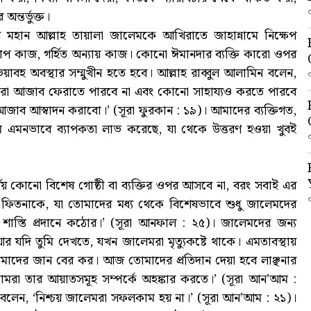
ন্তর্ভুক্ত।
মহান আল্লাহ তায়ালা জালেমকে আখিরাতে জাহান্নামে নিক্ষেপ
প কাজ, গর্হিত অন্যায় কাজ। কোনো ঈমানদার ব্যক্তি কারো ওপর
াবহ অবস্থার সম্মুখীন হতে হবে। আল্লাহ রাব্বুল আলামিন বলেন,
মরা আজাব ফেরাতে পারবে না এবং কোনো সাহায্যও করতে পারবে
াব আস্বাদন করাবো।’ (সূরা ফুরকান : ১৯)। আমাদের ব্যক্তিগত,
ুলুম এমনভাবে ব্যাপকতা লাভ করেছে, যা থেকে উত্তরণ হওয়া খুবই
র্যয় কোনো বিশেষ গোষ্ঠী বা ব্যক্তির ওপর আসবে না, বরং সবাই এর
ফিতনাকে, যা তোমাদের মধ্য থেকে বিশেষভাবে শুধু জালেমদের
াস্তি প্রদানে কঠোর।’ (সূরা আনফাল : ২৫)। জালেমদের জন্য
‘আর যদি তুমি দেখতে, যখন জালেমরা মৃত্যুকষ্টে থাকে। এমতাবস্থায়
মাদের জান বের কর। আজ তোমাদের প্রতিদান দেয়া হবে লাঞ্ছনার
া তার আয়াতসমূহ সম্পর্কে অহঙ্কার করতে।’ (সূরা আন’আম :
লেন, ‘নিশ্চয় জালেমরা সফলকাম হয় না।’ (সূরা আন’আম : ২১)।