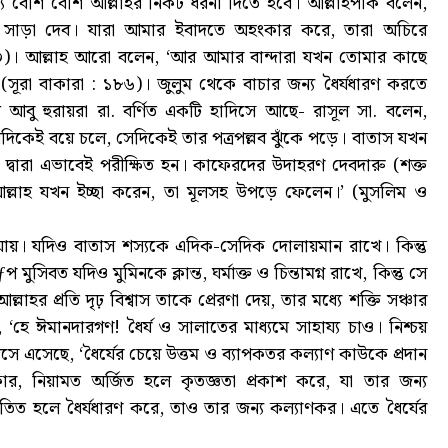
্য বেশি বেশি আল্লাহর নিকট ধরনা দিতে হবে। আল্লাহপাক বলেন,
 সাড়া দেব। যারা আমার ইবাদতে অহংকার করে, তারা অচিরে
: ৬০)। আল্লাহ আরো বলেন, ‘আর আমার বান্দারা যখন তোমার কাছে
 (সূরা বাকারা : ১৮৬)। জুলুম থেকে বাচার জন্য ধৈর্যধারণ করতে
আবু হুরায়রা রা. বর্ণিত একটি হাদিসে আছে- রাসূল সা. বলেন,
েদিকেই বয়ে চলে, সেদিকেই তার পত্রপল্লব ঝুঁকে পড়ে। বাতাস যখন
 দ্বারা এভাবেই পরীক্ষিত হন। কাফেরদের উদাহরণ দেবদারু (শক্ত
ল্লাহ যখন ইচ্ছা করেন, তা মূলসহ উপড়ে ফেলেন।’ (মুসলিম ও
ায়। যদিও বাতাস শস্যকে এদিক-সেদিক দোলায়মান রাখে। কিন্তু
সিবত যদিও মুমিনকে ক্লান্ত, ঘর্মাক্ত ও চিন্তামগ্ন রাখে, কিন্তু সে
াহর প্রতি দৃঢ় বিশ্বাস তাকে প্রেরণা দেয়, তার মধ্যে শক্তি সঞ্চার
হে ঈমানদারগণ! ধৈর্য ও সালাতের মাধ্যমে সাহায্য চাও। নিশ্চয়
সে এসেছে, ‘ধৈর্যের চেয়ে উত্তম ও ব্যাপকতর কল্যাণ কাউকে প্রদান
ার, নিয়ামত অর্জিত হলে কৃতজ্ঞতা প্রকাশ করে, যা তার জন্য
িত হলে ধৈর্যধারণ করে, তাও তার জন্য কল্যাণকর। এতে ধৈর্যের