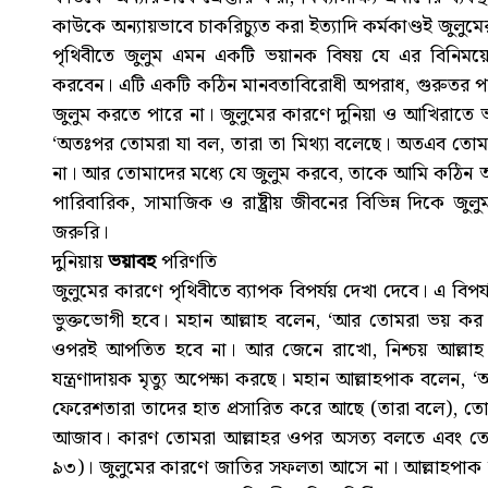
কাউকে অন্যায়ভাবে চাকরিচ্যুত করা ইত্যাদি কর্মকাণ্ডই জুলুমের অ
পৃথিবীতে জুলুম এমন একটি ভয়ানক বিষয় যে এর বিনিময়ে 
করবেন। এটি একটি কঠিন মানবতাবিরোধী অপরাধ, গুরুতর পা
জুলুম করতে পারে না। জুলুমের কারণে দুনিয়া ও আখিরাতে ভয়
‘অতঃপর তোমরা যা বল, তারা তা মিথ্যা বলেছে। অতএব তো
না। আর তোমাদের মধ্যে যে জুলুম করবে, তাকে আমি কঠিন আজ
পারিবারিক, সামাজিক ও রাষ্ট্রীয় জীবনের বিভিন্ন দিকে জ
জরুরি।
দুনিয়ায়
ভয়াবহ
পরিণতি
জুলুমের কারণে পৃথিবীতে ব্যাপক বিপর্যয় দেখা দেবে। এ বিপ
ভুক্তভোগী হবে। মহান আল্লাহ বলেন, ‘আর তোমরা ভয় কর 
ওপরই আপতিত হবে না। আর জেনে রাখো, নিশ্চয় আল্লাহ শ
যন্ত্রণাদায়ক মৃত্যু অপেক্ষা করছে। মহান আল্লাহপাক বলেন, 
ফেরেশতারা তাদের হাত প্রসারিত করে আছে (তারা বলে), তো
আজাব। কারণ তোমরা আল্লাহর ওপর অসত্য বলতে এবং তোমর
৯৩)। জুলুমের কারণে জাতির সফলতা আসে না। আল্লাহপাক ব