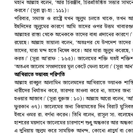
মহান আল্লাহ বলেন, ‘আর চিরঞ্জীব, চিরপ্রতিষ্ঠিত সত্তার স
করবে।’ (সূরা ত্বা-হা : ১১১)।
পরিবার, সমাজ ও রাষ্ট্রে যখন জুলুম চলতে থাকে, তখন আল
ইহুদিদের জুলুমের কারণে আমি তাদের ওপর উত্তম খাবারগ
আল্লাহর রাস্তা থেকে অনেককে তাদের বাধা প্রদানের কারণে।’ (স
রয়েছে। আল্লাহ তায়ালা বলেন, ‘অতঃপর যে উপদেশ তাদের দ
তাদের, যারা মন্দ হতে নিষেধ করে। আর যারা জুলুম করেছে
করত।’ (সূরা আ’রাফ : ১৬৫)। জালেমের শক্তি যতই শক্তিশ
‘অতএব জালেম সম্প্রদায়ের মূল কেটে ফেলা হলো।’ (সূরা আ
আখিরাতে ভয়াবহ পরিণতি
আল্লাহ রাব্বুল আলামিন জালেমদের আখিরাতে ভয়ানক শাস্তি 
নারীদের নির্যাতন করে, তারপর তাওবা করে না, তাদের জন্
হওয়ার আজাব।’ (সূরা বুরুজ : ১০)। আল্লাহ আরো বলেন, ‘আমি 
ফুরকান ৩৭)। জালেমের জন্য কিয়ামতের দিন বিরাট মুসিবত 
ইবনে ওমর রা. বর্ণনা করেন। তিনি বলেন, রাসূল সা. বলেছেন
হাশরের ময়দানে জালেমের চারপাশে শুধু অন্ধকার আর অন্ধকার
এ দুনিয়ায় জুলুম করে সাময়িক আনন্দ, কোনো প্রাচুর্য 