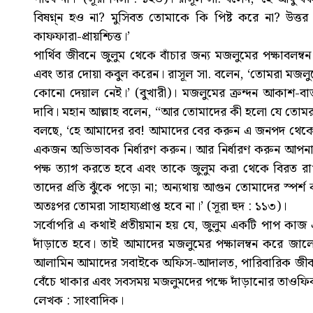
বিষণ্ন্ন হও না? মুসিবত তোমাকে কি পিষ্ট করে না? উত
কাফফারা-প্রায়শ্চিত্ত।’
পার্থিব জীবনে জুলুম থেকে বাঁচার জন্য মজলুমের পক্ষাব
এবং তার দোয়া কবুল করেন। রাসূল সা. বলেন, ‘তোমরা মজলু
কোনো দেয়াল নেই।’ (বুখারী)। মজলুমের ক্রন্দন আকাশ-বাত
দাবি। মহান আল্লাহ বলেন, “আর তোমাদের কী হলো যে তোমরা আল
বলছে, ‘হে আমাদের রব! আমাদের বের করুন এ জনপদ থেকে’
একজন অভিভাবক নির্ধারণ করুন। আর নির্ধারণ করুন আপনার
পক্ষ ত্যাগ করতে হবে এবং তাকে জুলুম করা থেকে বিরত র
তাদের প্রতি ঝুঁকে পড়ো না; অন্যথায় আগুন তোমাদের স্প
অতঃপর তোমরা সাহায্যপ্রাপ্ত হবে না।’ (সূরা হুদ : ১১৩)।
সর্বোপরি এ কথাই প্রতীয়মান হয় যে, জুলুম একটি পাপ কা
দাঁড়াতে হবে। তাই আমাদের মজলুমের পক্ষালম্বন করে জালেমে
আলামিন আমাদের সবাইকে অফিস-আদালত, পারিবারিক জীবন, 
বেঁচে থাকার এবং সবসময় মজলুমদের পক্ষে দাঁড়ানোর তাওফ
লেখক : সাংবাদিক।