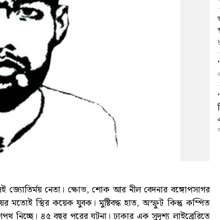
ই জ্যোতির্ময় নেতা। ক্ষোভ, শোক আর নীল বেদনার বঙ্গোপসাগর
তোই স্থির কয়েক যুবক। মুষ্টিবদ্ধ হাত, অস্ফুট কিন্তু কম্পিত
র শপথ নিচ্ছে। ৪৫ বছর পরের ঘটনা। ঢাকার এক সুদৃশ্য লাইব্রেরিতে