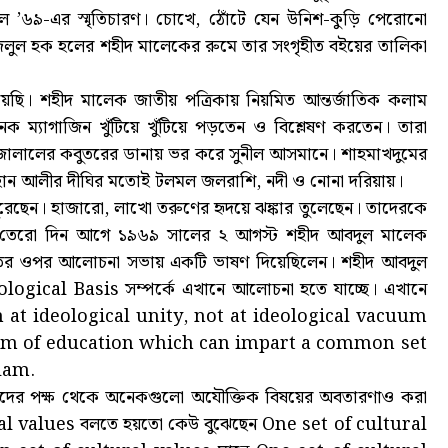
ল ’৬৯-এর স্মৃতিচারণ। চোখে, ঠোঁটে যেন উনিশ-কুড়ি পেরোনো
জলুল হক হলের শহীদ মালেকের রুমে তার সংগৃহীত বইয়ের তালিকা
য়েছি। শহীদ মালেক জাতীয় পত্রিকায় নিয়মিত আন্তর্জাতিক কলাম
ক ম্যাগাজিন খুঁটিয়ে খুঁটিয়ে পড়তেন ও বিশ্লেষণ করতেন। তারা
াহজালালের কবুতরের ডানায় ভর করে সুনীল আসমানে। শাহমাখদুমের
ান আলীর দীঘির মতোই টলমল জলরাশি, নদী ও নোনা দরিয়ায়।
লা ঘুরেছেন। হাজারো, লাখো তরুণের হৃদয়ে ঝঙ্কার তুলেছেন। তাদেরকে
াত্র তেরো দিন আগে ১৯৬৯ সালের ২ আগস্ট শহীদ আবদুল মালেক
্ষানীতির ওপর আলোচনা সভায় একটি ভাষণ দিয়েছিলেন। শহীদ আবদুল
eological Basis সম্পর্কে এখানে আলোচনা হতে যাচ্ছে। এখানে
aim at ideological unity, not at ideological vacuum
tem of education which can impart a common set
slam.
দের পক্ষ থেকে অনেকগুলো অযৌক্তিক বিষয়ের অবতারণাও করা
l values বলতে হয়তো কেউ বুঝেছেন One set of cultural