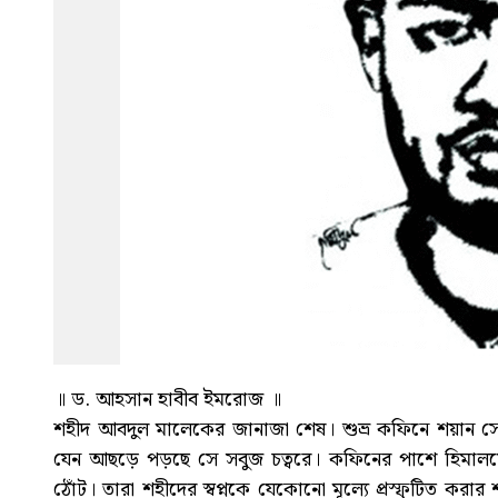
॥ ড. আহসান হাবীব ইমরোজ ॥
শহীদ আবদুল মালেকের জানাজা শেষ। শুভ্র কফিনে শয়ান সে
যেন আছড়ে পড়ছে সে সবুজ চত্বরে। কফিনের পাশে হিমালয়ের ম
ঠোঁট। তারা শহীদের স্বপ্নকে যেকোনো মূল্যে প্রস্ফুটিত করা