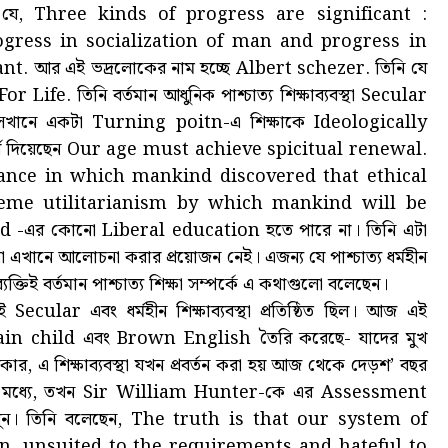
যে, Three kinds of progress are significant :
gress in socialization of man and progress in
t. আর এই ভদ্রলোকের নাম হচ্ছে Albert schezer. তিনি যে
fe. তিনি বর্তমান আধুনিক পাশ্চাত্য শিক্ষাব্যবস্থা Secular
ছে, সেখানে একটা Turning poitn-এ শিক্ষাকে Ideologically
রামর্শ দিয়েছেন Our age must achieve spicitual renewal.
nce in which mankind discovered that ethical
eme utilitarianism by which mankind will be
d -এর কোনো Liberal education হতে পারে না। তিনি এটা
 এখানে আলোচনা করার প্রয়োজন নেই। এজন্য যে পাশ্চাত্য ধর্মহীন
্তিই বর্তমান পাশ্চাত্য শিক্ষা সম্পর্কে এ কথাগুলো বলেছেন।
 Secular এবং ধর্মহীন শিক্ষাব্যবস্থা প্রতিষ্ঠিত ছিল। আজ এই
 Brain child এবং Brown English তৈরি করেছে- যাদের মুখ
রকার, এ শিক্ষাব্যবস্থা যখন প্রবর্তন করা হয় আজ থেকে দেড়শ’ বছর
দের মধ্যে, তখন Sir William Hunter-কে এর Assessment
খুন। তিনি বলেছেন, The truth is that our system of
on, unsuited to the requirements and hateful to