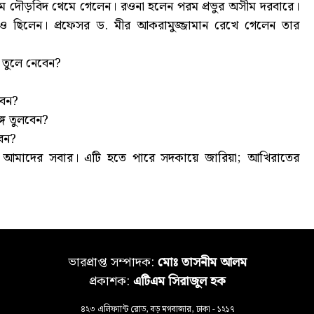
তম দৌড়বিদ থেমে গেলেন। রওনা হলেন পরম প্রভুর অসীম দরবারে।
নিও ছিলেন। প্রফেসর ড. মীর আকরামুজ্জামান রেখে গেলেন তার
 তুলে নেবেন?
বেন?
্গ তুলবেন?
বেন?
ব আমাদের সবার। এটি হতে পারে সদকায়ে জারিয়া; আখিরাতের
ভারপ্রাপ্ত সম্পাদক:
মোঃ তাসনীম আলম
প্রকাশক:
এটিএম সিরাজুল হক
৪২৩ এলিফ্যান্ট রোড, বড় মগবাজার, ঢাকা - ১২১৭