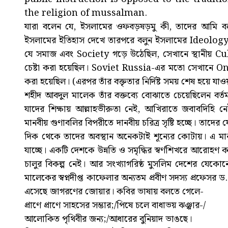
the religion of mussalman.
যারা বলেন যে, ইসলামের ওফবড়ষড়মু কী, তাদের আমি ব
ইসলামের ইতিহাস দেখে তারপরে বলুন ইসলামের Ideology
যে সমাজ এবং Society গড়ে উঠেছিল, সেখানে স্থানীয় Cul
চেষ্টা করা হয়েছিল। Soviet Russia-এর মতো সেখানে
করা হয়েছিল। (এরপর তাঁর বক্তৃতার নির্দিষ্ট সময় শেষ হয়ে যা
শহীদ আবদুল মালেক তাঁর বক্তব্যে বোঝাতে চেয়েছিলেন বর্তম
যাদের শিক্ষায় আল্লাহভীরুতা নেই, আখিরাতে জবাবদিহি নেই।
মানবীয় গুণাবলির বিপরীতে দানবীয় চরিত্র সৃষ্টি হচ্ছে। তা
দিক থেকে তাদের অবস্থান অনেকটাই শূন্যের কোটায়। এ মান
যাচ্ছে। একটি দেশকে উন্নতি ও সমৃদ্ধির স্বর্ণশিখরে আরোহণ করত
চালুর বিকল্প নেই। আর সংখ্যাগরিষ্ঠ মুসলিম দেশের যেকো
মালেকের স্বপ্নদীপ্ত কাফেলার অন্যতম প্রবীণ সদস্য প্রফেসর 
এসেছে জাগরণের জোয়ার। কবির ভাষায় বলতে গেলে-
প্রাণে প্রাণে সাহসের সম্ভার;/পিষে চলে বাধাভয় ঝঞ্ঝার-/
আলোকিত পৃথিবীর জন্য;/আধারের বুনিয়াদ ভাঙছে।