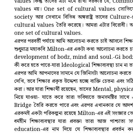
values কিন্তু তাদের এটা মনে রাখা দরকার যে, Com
values নয়। One set of cultural values সোভিয়েত
society আর সেখানে বিভিন্ন অঙ্গরাষ্ট্র তাদের Cultur
cultural values তৈরি করেছে। আমরা এটার বিরোধী।
one set of cultural values.
এরপর পরবর্তী পর্যায়ে আমি আলোচনা করতে চাই আসলে শিক্ষ
শুধুমাত্র মহাকবি Milton-এর একটা কথা আলোচনা করত
development of bodz, mind and soul.-Gi bodz,
কী করে হতে পারে-যারা ldeological শিক্ষাব্যবস্থা চান না
এরপর আমি আপনাদের সামনে যে জিনিসটা আলোচনা করতে চ
দেখি, তবে শিক্ষার প্রকৃত উদ্দেশ্য হচ্ছে ব্যক্তি চেতনা এবং সঠ
করা। আর যারা শিক্ষার্থী রয়েছেন, তাদের Mental, physic
নিয়ে যাওয়া- যাতে করে তারা ভবিষ্যতে জনসমষ্টির 
Bridge তৈরি করতে পারে এবং এরপর এখানকার যে আদর্শ র
এরকমই একটা পরিকল্পনা রয়েছে Milton-এর এই সংজ্ঞার ভ
ধর্মহীন শিক্ষাব্যবস্থার যারা প্রবক্তা তারা আজ পাশ্চা
education-এর নাম দিয়ে যে শিক্ষাব্যবস্থার প্রবর্তন