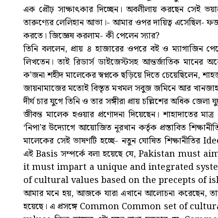
এক প্রৌঢ় সাক্ষাৎকার দিচ্ছেন। অবলীলায় করছেন সেই ভয়া
তারুণ্যের লেলিহান আভা।- আমার ওপর দায়িত্ব এসেছিল- ফ
করতে। জিজ্ঞেষ করলাম- কী পেলেন স্যার?
তিনি বললেন, প্রায় ৪ হাজারের ওপরে বই ও ম্যাগাজিন পে
লিখতেন। তাই রিডার্স ডাইজেস্টসহ আন্তর্জাতিক মানের অনে
ক’জনা শহীদ মালেকের স্বপ্নকে ছড়িয়ে দিতে চেয়েছিলেন, শ
জায়নামাজের মতোই বিস্তৃত মখমল সবুজ জমিনে আর খানজাহ
দীর্ঘ চার যুগে তিনি ও তার সঙ্গীরা প্রায় চল্লিশের অধিক জে
জীবন্ত মালেক হওয়ার প্রণোদনা দিয়েছেন। শাহাদাতের ম
‘নিপা’র উদ্যোগে আয়োজিত নূরখান কর্তৃক প্রস্তাবিত শিক
মালেকের সেই ভাষণটি হচ্ছে- নতুন ঘোষিত শিক্ষানীতির Id
এই Basis সম্পর্কে বলা হয়েছে যে, Pakistan must 
it must impart a unique and integrated sys
of cultural values based on the precepts of i
আমার মনে হয়, আজকে যারা এখানে আলোচনা করেছেন, তা
হয়েছে। এ প্রসঙ্গে Common Common set of cultura