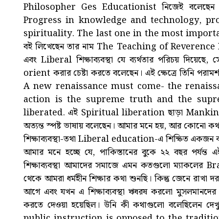
Philosopher Ges Educationist নিজেই বলেছেন 
Progress in knowledge and technology, pro
spirituality. The last one in the most importan
বই লিখেছেন তার নাম The Teaching of Reverence For Li
এবং Liberal শিক্ষাব্যবস্থা যে ব্যর্থতার পরিচয় দিয়ে
orient করার চেষ্টা করতে বলেছেন। এই ক্ষেত্রে তিনি প
A new renaissance must come- the renaissa
action is the supreme truth and the supr
liberated. এই Spiritual liberation ছাড়া Mankin
অত্যন্ত স্পষ্ট ভাষায় বলেছেন। আমার মনে হয়, আর কোনো কথা
শিক্ষাব্যবস্থা-তথা Liberal education-এ শিক্ষিত একজন ব্যক
আমার মনে হচ্ছে যে, পাকিস্তানের বুকে ২২ বছর পর্যন্ত এই
শিক্ষাব্যবস্থা আমাদের সমাজে এমন কতগুলো ম্যাকলের
থেকে আমরা ধর্মহীন শিক্ষার কথা শুনছি। কিন্তু জেনে রাখা দ
আগে এবং যখন এ শিক্ষাব্যবস্থা ঋধরষ করলো মুসলমান
করতে দেওয়া হয়েছিল। উনি কী কথাগুলো বলেছিলেন দে
public instruction is opposed to the traditi