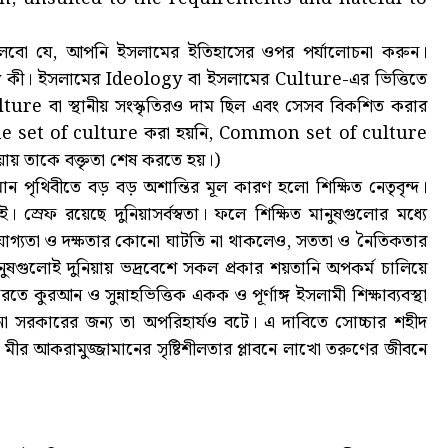
লবো যে, আপনি ইসলামের ইতিহাসের ওপর পর্যালোচনা করুন।
 কী। ইসলামের Ideology বা ইসলামের Culture-এর ভিত্তিতে
ture বা স্থানীয় সংস্কৃতিরও দাম ছিল এবং সেসব বিকশিত করার
 One set of culture করা হয়নি, Common set of culture
ওয়ায় তাকে বক্তৃতা শেষ করতে হয়।)
ান পৃথিবীতে বড় বড় অশান্তির মূল কারণ হলো শিক্ষিত নেতৃবৃন্দ।
 স্রেফ রয়েছে দুনিয়াসর্বস্বতা। ফলে শিক্ষিত মানুষগুলোর মধ্যে
দের যোগ্যতা ও দক্ষতার কোনো ঘাটতি না থাকলেও, সততা ও নৈতিকতার
ুষগুলোই দুনিয়ায় ভদ্রবেশে সকল প্রকার শয়তানি অপকর্ম চালিয়ে
ে কুরআন ও সুন্নাহভিত্তিক একক ও পূর্ণাঙ্গ ইসলামী শিক্ষাব্যবস্থা
নো সরকারের জন্য তা অপরিহার্যও বটে। এ দাবিতে সোচ্চার শহীদ
ড. মীর আকরামুজ্জামানের সৃষ্টিশীলতার প্লাবনে লাখো তরুণের জীবনে