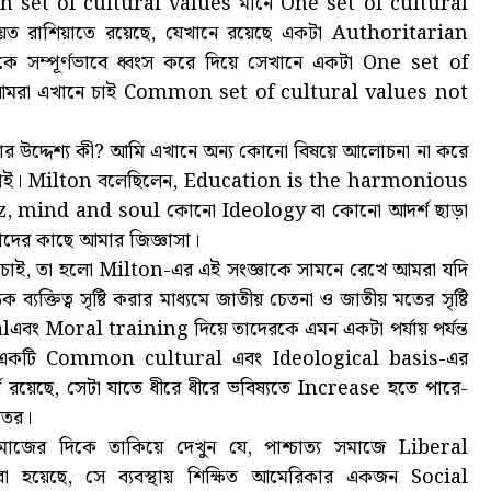
mon set of cultural values মানে One set of cultural
 রাশিয়াতে রয়েছে, যেখানে রয়েছে একটা Authoritarian
e-কে সম্পূর্ণভাবে ধ্বংস করে দিয়ে সেখানে একটা One set of
 আমরা এখানে চাই Common set of cultural values not
ার উদ্দেশ্য কী? আমি এখানে অন্য কোনো বিষয়ে আলোচনা না করে
ে চাই। Milton বলেছিলেন, Education is the harmonious
 mind and soul কোনো Ideology বা কোনো আদর্শ ছাড়া
 তাদের কাছে আমার জিজ্ঞাসা।
াই, তা হলো Milton-এর এই সংজ্ঞাকে সামনে রেখে আমরা যদি
িক ব্যক্তিত্ব সৃষ্টি করার মাধ্যমে জাতীয় চেতনা ও জাতীয় মতের সৃষ্টি
alএবং Moral training দিয়ে তাদেরকে এমন একটা পর্যায় পর্যন্ত
সাথে একটি Common cultural এবং Ideological basis-এর
য়েছে, সেটা যাতে ধীরে ধীরে ভবিষ্যতে Increase হতে পারে-
েতর।
ত্য সমাজের দিকে তাকিয়ে দেখুন যে, পাশ্চাত্য সমাজে Liberal
 করা হয়েছে, সে ব্যবস্থায় শিক্ষিত আমেরিকার একজন Social