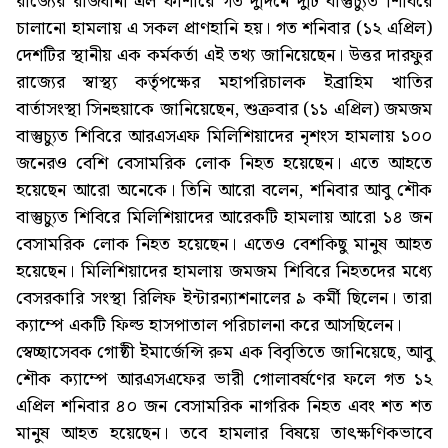
রাজ্যের রাজধানী এল ফাশারে গত দুদিনে দুটি বাস্তুচ্যুত শিবিরে
চালানো হামলায় এ সকল প্রাণহানি হয়। গত শনিবার (১২ এপ্রিল)
দেশটির স্থানীয় এক কর্মকর্তা এই তথ্য জানিয়েছেন। উত্তর দারফুর
রাজ্যের স্বাস্থ্য কর্তৃপক্ষের মহাপরিচালক ইব্রাহিম খাতির
বার্তাসংস্থা সিনহুয়াকে জানিয়েছেন, শুক্রবার (১১ এপ্রিল) জমজম
বাস্তুচ্যুত শিবিরে আরএসএফ মিলিশিয়াদের নৃশংস হামলায় ১০০
জনেরও বেশি বেসামরিক লোক নিহত হয়েছেন। এতে আহতে
হয়েছেন আরো অনেকে। তিনি আরো বলেন, শনিবার আবু শৌক
বাস্তুচ্যুত শিবিরে মিলিশিয়াদের আরেকটি হামলায় আরো ১৪ জন
বেসামরিক লোক নিহত হয়েছেন। এতেও বেশকিছু মানুষ আহত
হয়েছেন। মিলিশিয়াদের হামলায় জমজম শিবিরে নিহতদের মধ্যে
বেসরকারি সংস্থা রিলিফ ইন্টারন্যাশনালের ৯ কর্মী ছিলেন। তারা
ক্যাম্পে একটি ফিল্ড হাসপাতাল পরিচালনা করে আসছিলেন।
স্বেচ্ছাসেবক গোষ্ঠী ইমার্জেন্সি রুম এক বিবৃতিতে জানিয়েছে, আবু
শৌক ক্যাম্পে আরএসএফের ভারী গোলাবর্ষণের ফলে গত ১২
এপ্রিল শনিবার ৪০ জন বেসামরিক নাগরিক নিহত এবং শত শত
মানুষ আহত হয়েছেন। তবে হামলার বিষয়ে তাৎক্ষণিকভাবে