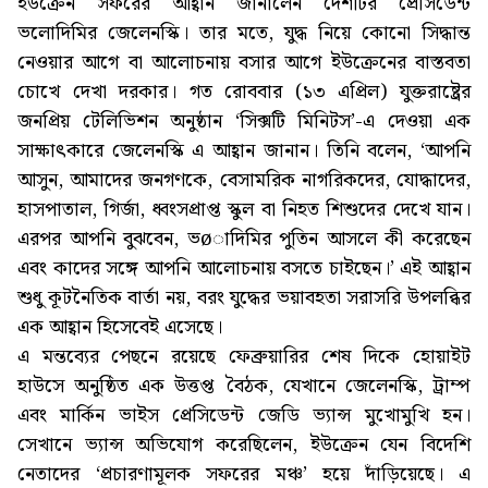
ইউক্রেন সফরের আহ্বান জানালেন দেশটির প্রেসিডেন্ট
ভলোদিমির জেলেনস্কি। তার মতে, যুদ্ধ নিয়ে কোনো সিদ্ধান্ত
নেওয়ার আগে বা আলোচনায় বসার আগে ইউক্রেনের বাস্তবতা
চোখে দেখা দরকার। গত রোববার (১৩ এপ্রিল) যুক্তরাষ্ট্রের
জনপ্রিয় টেলিভিশন অনুষ্ঠান ‘সিক্সটি মিনিটস’-এ দেওয়া এক
সাক্ষাৎকারে জেলেনস্কি এ আহ্বান জানান। তিনি বলেন, ‘আপনি
আসুন, আমাদের জনগণকে, বেসামরিক নাগরিকদের, যোদ্ধাদের,
হাসপাতাল, গির্জা, ধ্বংসপ্রাপ্ত স্কুল বা নিহত শিশুদের দেখে যান।
এরপর আপনি বুঝবেন, ভøাদিমির পুতিন আসলে কী করেছেন
এবং কাদের সঙ্গে আপনি আলোচনায় বসতে চাইছেন।’ এই আহ্বান
শুধু কূটনৈতিক বার্তা নয়, বরং যুদ্ধের ভয়াবহতা সরাসরি উপলব্ধির
এক আহ্বান হিসেবেই এসেছে।
এ মন্তব্যের পেছনে রয়েছে ফেব্রুয়ারির শেষ দিকে হোয়াইট
হাউসে অনুষ্ঠিত এক উত্তপ্ত বৈঠক, যেখানে জেলেনস্কি, ট্রাম্প
এবং মার্কিন ভাইস প্রেসিডেন্ট জেডি ভ্যান্স মুখোমুখি হন।
সেখানে ভ্যান্স অভিযোগ করেছিলেন, ইউক্রেন যেন বিদেশি
নেতাদের ‘প্রচারণামূলক সফরের মঞ্চ’ হয়ে দাঁড়িয়েছে। এ