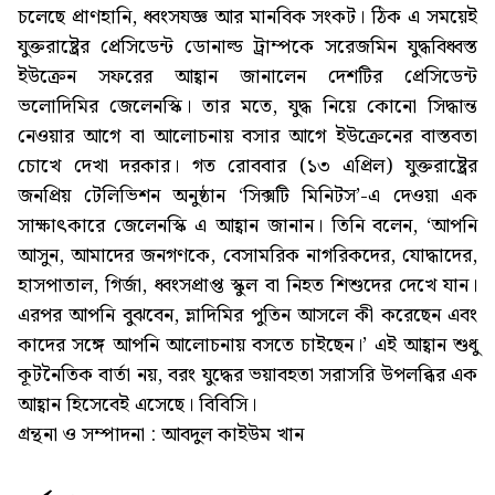
চলেছে প্রাণহানি, ধ্বংসযজ্ঞ আর মানবিক সংকট। ঠিক এ সময়েই
যুক্তরাষ্ট্রের প্রেসিডেন্ট ডোনাল্ড ট্রাম্পকে সরেজমিন যুদ্ধবিধ্বস্ত
ইউক্রেন সফরের আহ্বান জানালেন দেশটির প্রেসিডেন্ট
ভলোদিমির জেলেনস্কি। তার মতে, যুদ্ধ নিয়ে কোনো সিদ্ধান্ত
নেওয়ার আগে বা আলোচনায় বসার আগে ইউক্রেনের বাস্তবতা
চোখে দেখা দরকার। গত রোববার (১৩ এপ্রিল) যুক্তরাষ্ট্রের
জনপ্রিয় টেলিভিশন অনুষ্ঠান ‘সিক্সটি মিনিটস’-এ দেওয়া এক
সাক্ষাৎকারে জেলেনস্কি এ আহ্বান জানান। তিনি বলেন, ‘আপনি
আসুন, আমাদের জনগণকে, বেসামরিক নাগরিকদের, যোদ্ধাদের,
হাসপাতাল, গির্জা, ধ্বংসপ্রাপ্ত স্কুল বা নিহত শিশুদের দেখে যান।
এরপর আপনি বুঝবেন, ভ্লাদিমির পুতিন আসলে কী করেছেন এবং
কাদের সঙ্গে আপনি আলোচনায় বসতে চাইছেন।’ এই আহ্বান শুধু
কূটনৈতিক বার্তা নয়, বরং যুদ্ধের ভয়াবহতা সরাসরি উপলব্ধির এক
আহ্বান হিসেবেই এসেছে। বিবিসি।
গ্রন্থনা ও সম্পাদনা : আবদুল কাইউম খান