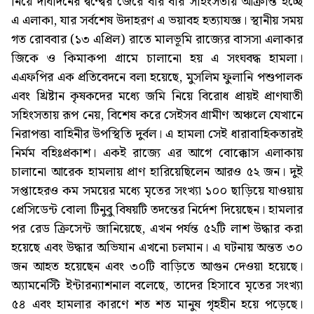
নিয়ে দীর্ঘদিনের দ্বন্দ্বের জেরে বার বার সহিংসতায় আক্রান্ত হচ্ছে
এ এলাকা, যার সর্বশেষ উদাহরণ এ ভয়াবহ হত্যাযজ্ঞ। স্থানীয় সময়
গত রোববার (১৩ এপ্রিল) রাতে মালভূমি রাজ্যের বাসসা এলাকার
জিকে ও কিমাকপা গ্রামে চালানো হয় এ সংঘবদ্ধ হামলা।
এএফপির এক প্রতিবেদনে বলা হয়েছে, মুসলিম ফুলানি পশুপালক
এবং খ্রিষ্টান কৃষকদের মধ্যে জমি নিয়ে বিরোধ প্রায়ই প্রাণঘাতী
সহিংসতায় রূপ নেয়, বিশেষ করে সেইসব গ্রামীণ অঞ্চলে যেখানে
নিরাপত্তা বাহিনীর উপস্থিতি দুর্বল। এ হামলা সেই ধারাবাহিকতারই
নির্মম বহিঃপ্রকাশ। একই রাজ্যে এর আগে বোক্কোস এলাকায়
চালানো আরেক হামলায় প্রাণ হারিয়েছিলেন আরও ৫২ জন। দুই
সপ্তাহেরও কম সময়ের মধ্যে মৃতের সংখ্যা ১০০ ছাড়িয়ে যাওয়ায়
প্রেসিডেন্ট বোলা টিনুবু বিষয়টি তদন্তের নির্দেশ দিয়েছেন। হামলার
পর রেড ক্রিসেন্ট জানিয়েছে, এখন পর্যন্ত ৫২টি লাশ উদ্ধার করা
হয়েছে এবং উদ্ধার অভিযান এখনো চলমান। এ ঘটনায় অন্তত ৩০
জন আহত হয়েছেন এবং ৩০টি বাড়িতে আগুন দেওয়া হয়েছে।
অ্যামনেস্টি ইন্টারন্যাশনাল বলেছে, তাদের হিসাবে মৃতের সংখ্যা
৫৪ এবং হামলার কারণে শত শত মানুষ গৃহহীন হয়ে পড়েছে।