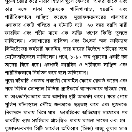
পুরুষ জোর করে নারীর হিজাব খুলে ফেলছে। অন্যরা তাকে এবং
তার সঙ্গে থাকা পুরুষকে গালিগালাজ, হয়রানি এবং
শারীরিকভাবে লাঞ্ছিত করেছে। মুজাফফরনগরের খালাপার
এলাকার একটি গলিতে এ ঘটনাটি ঘটে। ২০ বছর বয়সি নারী
ফারহিন এবং শচীন নামে এক ব্যক্তি ঋণের কিস্তি তুলতে
যাচ্ছিলেন। খালাপারের বাসিন্দা এবং উৎকর্ষ স্মল ফাইন্যান্স
লিমিটেডের কর্মচারী ফারহিন, তার মায়ের নির্দেশে শচীনের সঙ্গে
মোটরসাইকেলে যাচ্ছিলেন। পথে, ৮-১০ জন পুরুষের একটি দল
তাদের ঘিরে ধরে। এরপরই ফারহিন ও শচীনকে লাঞ্ছিত এবং
শারীরিকভাবে নির্যাতন করে বলে অভিযোগ।
পুরো ঘটনাটি একজন পথচারী মোবাইল ফোনে রেকর্ড করেন এবং
পরে বিভিন্ন সোশ্যাল মিডিয়া প্ল্যাটফর্মে ব্যাপকভাবে ছড়িয়ে দেয়,
যা তাৎক্ষণিকভাবে আম আদমির দৃষ্টি আকর্ষণ করে। খবর পেয়ে
পুলিশ ঘটনাস্থলে পৌঁছে জনতাকে ছত্রভঙ্গ করে এবং দুজনকে
নিরাপদে থানায় নিয়ে যায়। ফারহিনের অভিযোগ দায়েরের পর
ভারতীয় ন্যায় সংহিতার প্রাসঙ্গিক ধারায় মামলা দায়ের করা হয়।
মুজাফফরনগর সিটি সার্কেল অফিসার (সিও) রাজু কুমার সাও