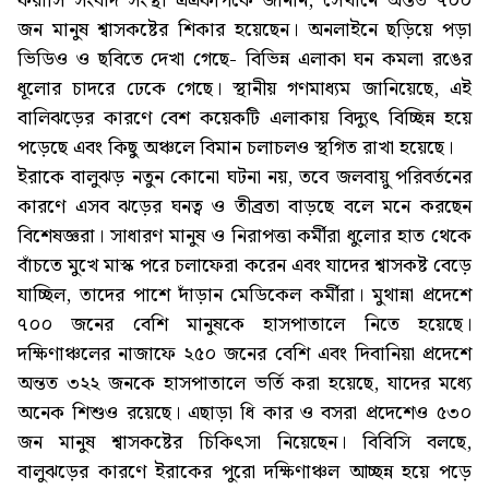
ফরাসি সংবাদ সংস্থা এএফপিকে জানান, সেখানে অন্তত ৭০০
জন মানুষ শ্বাসকষ্টের শিকার হয়েছেন। অনলাইনে ছড়িয়ে পড়া
ভিডিও ও ছবিতে দেখা গেছে- বিভিন্ন এলাকা ঘন কমলা রঙের
ধূলোর চাদরে ঢেকে গেছে। স্থানীয় গণমাধ্যম জানিয়েছে, এই
বালিঝড়ের কারণে বেশ কয়েকটি এলাকায় বিদ্যুৎ বিচ্ছিন্ন হয়ে
পড়েছে এবং কিছু অঞ্চলে বিমান চলাচলও স্থগিত রাখা হয়েছে।
ইরাকে বালুঝড় নতুন কোনো ঘটনা নয়, তবে জলবায়ু পরিবর্তনের
কারণে এসব ঝড়ের ঘনত্ব ও তীব্রতা বাড়ছে বলে মনে করছেন
বিশেষজ্ঞরা। সাধারণ মানুষ ও নিরাপত্তা কর্মীরা ধুলোর হাত থেকে
বাঁচতে মুখে মাস্ক পরে চলাফেরা করেন এবং যাদের শ্বাসকষ্ট বেড়ে
যাচ্ছিল, তাদের পাশে দাঁড়ান মেডিকেল কর্মীরা। মুথান্না প্রদেশে
৭০০ জনের বেশি মানুষকে হাসপাতালে নিতে হয়েছে।
দক্ষিণাঞ্চলের নাজাফে ২৫০ জনের বেশি এবং দিবানিয়া প্রদেশে
অন্তত ৩২২ জনকে হাসপাতালে ভর্তি করা হয়েছে, যাদের মধ্যে
অনেক শিশুও রয়েছে। এছাড়া ধি কার ও বসরা প্রদেশেও ৫৩০
জন মানুষ শ্বাসকষ্টের চিকিৎসা নিয়েছেন। বিবিসি বলছে,
বালুঝড়ের কারণে ইরাকের পুরো দক্ষিণাঞ্চল আচ্ছন্ন হয়ে পড়ে