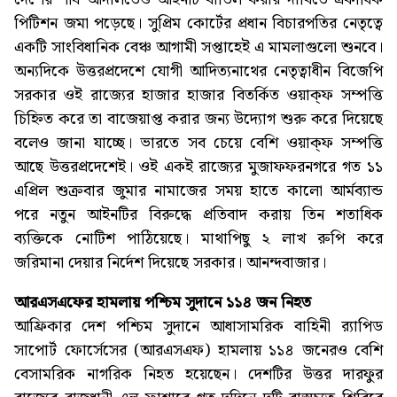
পিটিশন জমা পড়েছে। সুপ্রিম কোর্টের প্রধান বিচারপতির নেতৃত্বে
একটি সাংবিধানিক বেঞ্চ আগামী সপ্তাহেই এ মামলাগুলো শুনবে।
অন্যদিকে উত্তরপ্রদেশে যোগী আদিত্যনাথের নেতৃত্বাধীন বিজেপি
সরকার ওই রাজ্যের হাজার হাজার বিতর্কিত ওয়াক্ফ সম্পত্তি
চিহ্নিত করে তা বাজেয়াপ্ত করার জন্য উদ্যোগ শুরু করে দিয়েছে
বলেও জানা যাচ্ছে। ভারতে সব চেয়ে বেশি ওয়াক্ফ সম্পত্তি
আছে উত্তরপ্রদেশেই। ওই একই রাজ্যের মুজাফফরনগরে গত ১১
এপ্রিল শুক্রবার জুমার নামাজের সময় হাতে কালো আর্মব্যান্ড
পরে নতুন আইনটির বিরুদ্ধে প্রতিবাদ করায় তিন শতাধিক
ব্যক্তিকে নোটিশ পাঠিয়েছে। মাথাপিছু ২ লাখ রুপি করে
জরিমানা দেয়ার নির্দেশ দিয়েছে সরকার। আনন্দবাজার।
আরএসএফের হামলায় পশ্চিম সুদানে ১১৪ জন নিহত
আফ্রিকার দেশ পশ্চিম সুদানে আধাসামরিক বাহিনী র‌্যাপিড
সাপোর্ট ফোর্সেসের (আরএসএফ) হামলায় ১১৪ জনেরও বেশি
বেসামরিক নাগরিক নিহত হয়েছেন। দেশটির উত্তর দারফুর