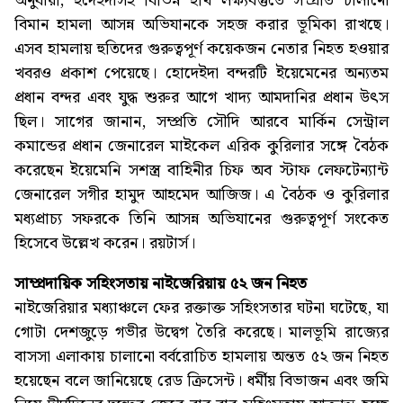
অনুযায়ী, হুদেইদাসহ বিভিন্ন হুথি লক্ষ্যবস্তুতে সম্প্রতি চালানো
বিমান হামলা আসন্ন অভিযানকে সহজ করার ভূমিকা রাখছে।
এসব হামলায় হুতিদের গুরুত্বপূর্ণ কয়েকজন নেতার নিহত হওয়ার
খবরও প্রকাশ পেয়েছে। হোদেইদা বন্দরটি ইয়েমেনের অন্যতম
প্রধান বন্দর এবং যুদ্ধ শুরুর আগে খাদ্য আমদানির প্রধান উৎস
ছিল। সাগের জানান, সম্প্রতি সৌদি আরবে মার্কিন সেন্ট্রাল
কমান্ডের প্রধান জেনারেল মাইকেল এরিক কুরিলার সঙ্গে বৈঠক
করেছেন ইয়েমেনি সশস্ত্র বাহিনীর চিফ অব স্টাফ লেফটেন্যান্ট
জেনারেল সগীর হামুদ আহমেদ আজিজ। এ বৈঠক ও কুরিলার
মধ্যপ্রাচ্য সফরকে তিনি আসন্ন অভিযানের গুরুত্বপূর্ণ সংকেত
হিসেবে উল্লেখ করেন। রয়টার্স।
সাম্প্রদায়িক সহিংসতায় নাইজেরিয়ায় ৫২ জন নিহত
নাইজেরিয়ার মধ্যাঞ্চলে ফের রক্তাক্ত সহিংসতার ঘটনা ঘটেছে, যা
গোটা দেশজুড়ে গভীর উদ্বেগ তৈরি করেছে। মালভূমি রাজ্যের
বাসসা এলাকায় চালানো বর্বরোচিত হামলায় অন্তত ৫২ জন নিহত
হয়েছেন বলে জানিয়েছে রেড ক্রিসেন্ট। ধর্মীয় বিভাজন এবং জমি