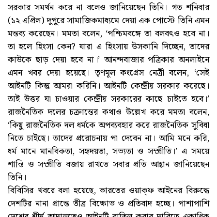
সরকার সমর্থন করে না বলেও জানিয়েছেন তিনি। গত শনিবার
(১২ এপ্রিল) দুপুরে সামাজিকমাধ্যমে দেয়া এক পোস্টে তিনি এমন
মন্তব্য করেছেন। মমতা বলেন, ‘পশ্চিমবঙ্গে তা বলবৎও হবে না।
তা হলে হিংসা কেন? যারা এ হিংসায় উসকানি দিচ্ছেন, তাদের
কাউকে ছাড় দেয়া হবে না।’ আনন্দবাজার পত্রিকার অনলাইনে
এমন খবর দেয়া হয়েছে। তৃণমূল কংগ্রেস নেত্রী বলেন, ‘সেই
আইনটি কিন্তু আমরা করিনি। আইনটি কেন্দ্রীয় সরকার করেছে।
তাই উত্তর যা চাওয়ার কেন্দ্রীয় সরকারের কাছে চাইতে হবে।’
রাজনৈতিক দলের চক্রান্তের কথাও উল্লেখ করে মমতা বলেন,
‘কিছু রাজনৈতিক দল ধর্মকে অপব্যবহার করে রাজনৈতিক সুবিধা
নিতে চাইছে। তাদের প্ররোচনায় পা দেবেন না। আমি মনে করি,
ধর্ম মানে মানবিকতা, সহৃদয়তা, সভ্যতা ও সম্প্রীতি।’ এ সময়ে
শান্তি ও সম্প্রীতি বজায় রাখতে সবার প্রতি আহ্বান জানিয়েছেন
তিনি।
বিবিসির খবরে বলা হয়েছে, ভারতের ওয়াক্ফ আইনের বিরুদ্ধে
দেশটির নানা প্রান্তে তীব্র বিক্ষোভ ও প্রতিবাদ হচ্ছে। পাশাপাশি
দেশের শীর্ষ আদালতেও আইনটি বাতিল করার দাবিতে একাধিক