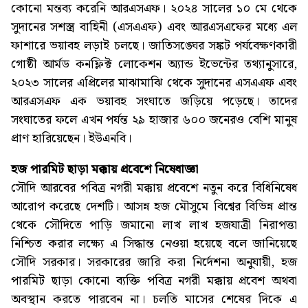
কোনো মন্তব্য করেনি আরএসএফ। ২০২৪ সালের ১০ মে থেকে
সুদানের সশস্ত্র বাহিনী (এসএএফ) এবং আরএসএফের মধ্যে এল
ফাশারে ভয়াবহ লড়াই চলছে। জাতিসঙ্ঘের সঙ্কট পর্যবেক্ষণকারী
গোষ্ঠী আর্মড কনফ্লিক্ট লোকেশন অ্যান্ড ইভেন্টের তথ্যানুসারে,
২০২৩ সালের এপ্রিলের মাঝামাঝি থেকে সুদানের এসএএফ এবং
আরএসএফ এক ভয়াবহ সংঘাতে জড়িয়ে পড়েছে। তাদের
সংঘাতের ফলে এখন পর্যন্ত ২৯ হাজার ৬০০ জনেরও বেশি মানুষ
প্রাণ হারিয়েছেন। ইউএনবি।
হজ পারমিট ছাড়া মক্কায় প্রবেশে নিষেধাজ্ঞা
সৌদি আরবের পবিত্র নগরী মক্কায় প্রবেশে নতুন করে বিধিনিষেধ
আরোপ করেছে দেশটি। আসন্ন হজ মৌসুমে বিশ্বের বিভিন্ন প্রান্ত
থেকে সৌদিতে পাড়ি জমানো লাখ লাখ হজযাত্রী নিরাপত্তা
নিশ্চিত করার লক্ষ্যে এ সিদ্ধান্ত নেওয়া হয়েছে বলে জানিয়েছে
সৌদি সরকার। সরকারের জারি করা নির্দেশনা অনুযায়ী, হজ
পারমিট ছাড়া কোনো ব্যক্তি পবিত্র নগরী মক্কায় প্রবেশ অথবা
অবস্থান করতে পারবেন না। চলতি মাসের শেষের দিকে এ