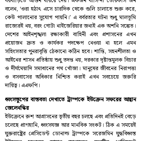
ঘরবাড়িতে আগুন ধরিয়ে দেয়। একজন বাসিন্দা ডোরকাস জন
বলেন, ‘ওরা হঠাৎ এসে চারদিক থেকে গুলি চালাতে শুরু করে,
কেউ পালানোর সুযোগ পায়নি।’ এ বর্বরতার ঘটনা শুধু মালভূমি
রাজ্যেরই নয়, বরং গোটা নাইজেরিয়ার জন্যই এক অশনি সঙ্কেত।
দেশের আইনশৃঙ্খলা রক্ষাকারী বাহিনী এবং প্রশাসনের এখন
প্রয়োজন দ্রুত ও কার্যকর পদক্ষেপ নেওয়া না হলে এমন
সহিংসতার পুনরাবৃত্তি ঠেকানো কঠিন হবে। শান্তি, সহনশীলতা ও
আইনের শাসন প্রতিষ্ঠায় শুধু তদন্ত নয়, দরকার দৃষ্টান্তমূলক বিচার
ও দীর্ঘমেয়াদি সমাধানের পথ খোঁজা। মানুষের জীবনের নিরাপত্তা
ও বসবাসের অধিকার নিশ্চিত করাই এখন সবচেয়ে জরুরি
দায়িত্ব। এএফপি।
ধ্বংসস্তূপের বাস্তবতা দেখাতে ট্রাম্পকে ইউক্রেন সফরের আহ্বান
জেলেনস্কির
ইউক্রেনে রুশ আগ্রাসনের তৃতীয় বছর চলছে এবং প্রতিদিনই বেড়ে
চলেছে প্রাণহানি, ধ্বংসযজ্ঞ আর মানবিক সংকট। ঠিক এ সময়েই
যুক্তরাষ্ট্রের প্রেসিডেন্ট ডোনাল্ড ট্রাম্পকে সরেজমিন যুদ্ধবিধ্বস্ত